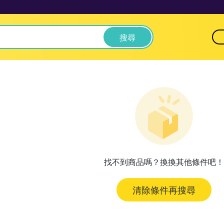
搜尋
找不到商品嗎？換換其他條件吧！
清除條件再搜尋