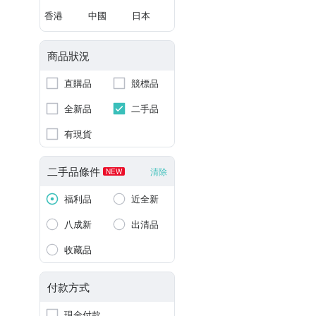
香港
中國
日本
商品狀況
直購品
競標品
全新品
二手品
有現貨
二手品條件
清除
NEW
福利品
近全新
八成新
出清品
收藏品
付款方式
現金付款