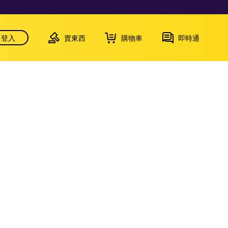
登入
賣東西
購物車
即時通