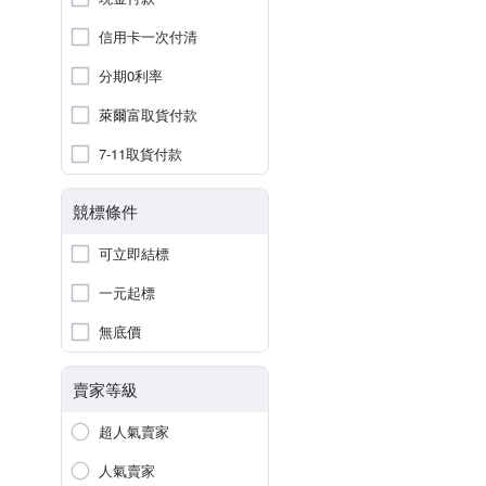
信用卡一次付清
分期0利率
萊爾富取貨付款
7-11取貨付款
競標條件
可立即結標
一元起標
無底價
賣家等級
超人氣賣家
人氣賣家