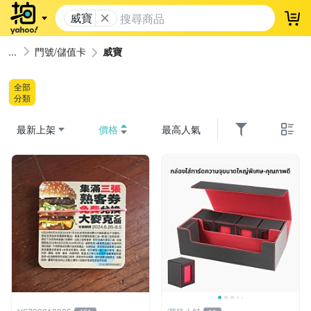
威寶
登
門號/儲值卡
威寶
全部
分類
最新上架
價格
最高人氣