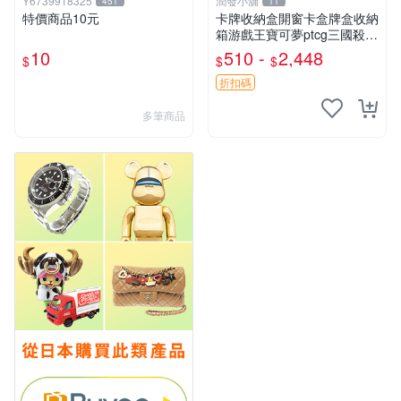
Y6739918325
潤發小舖
451
11
特價商品10元
卡牌收納盒開窗卡盒牌盒收納
箱游戲王寶可夢ptcg三國殺海
賊王dtcg
10
510 -
2,448
$
$
$
折扣碼
多筆商品