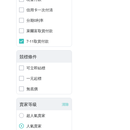
信用卡一次付清
分期0利率
萊爾富取貨付款
7-11取貨付款
競標條件
可立即結標
一元起標
無底價
賣家等級
清除
超人氣賣家
人氣賣家