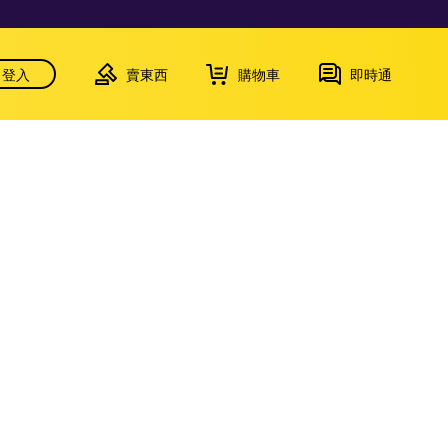
登入
賣東西
購物車
即時通