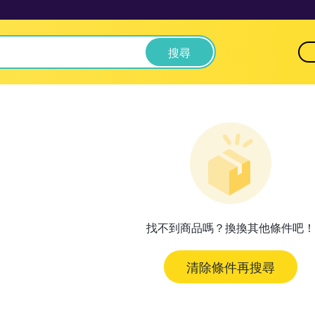
搜尋
找不到商品嗎？換換其他條件吧！
清除條件再搜尋