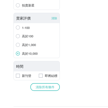
拍賣新星
賣家評價
清除
1-100
高於100
高於1,000
高於10,000
時間
新刊登
即將結標
清除所有條件