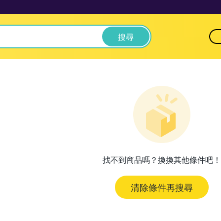
搜尋
找不到商品嗎？換換其他條件吧！
清除條件再搜尋