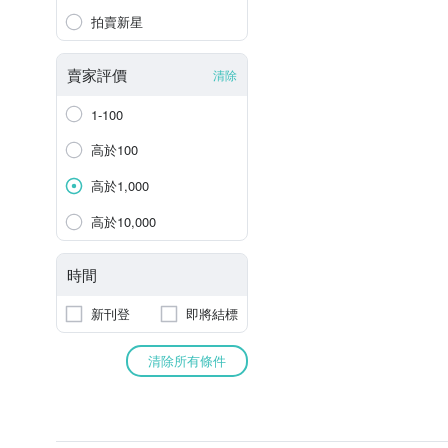
拍賣新星
賣家評價
清除
1-100
高於100
高於1,000
高於10,000
時間
新刊登
即將結標
清除所有條件