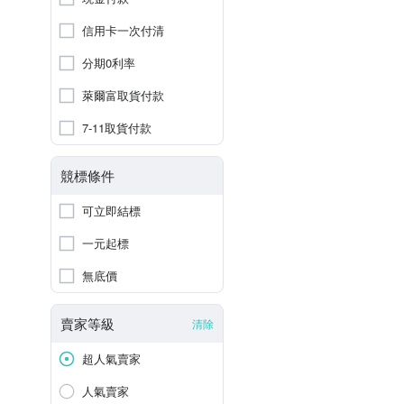
信用卡一次付清
分期0利率
萊爾富取貨付款
7-11取貨付款
競標條件
可立即結標
一元起標
無底價
賣家等級
清除
超人氣賣家
人氣賣家