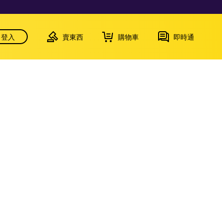
登入
賣東西
購物車
即時通