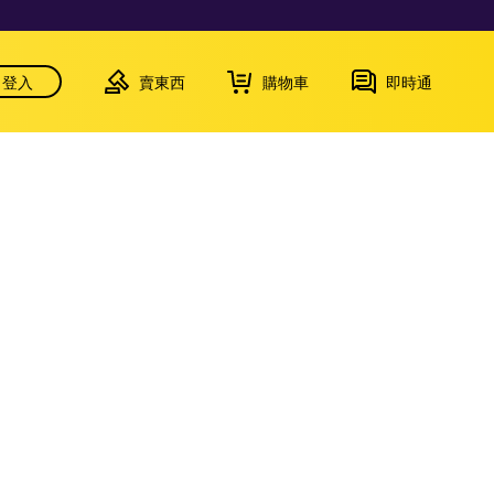
登入
賣東西
購物車
即時通