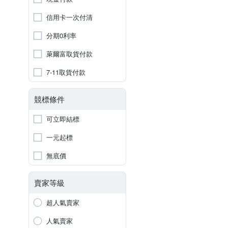
信用卡一次付清
分期0利率
萊爾富取貨付款
7-11取貨付款
競標條件
可立即結標
一元起標
無底價
賣家等級
超人氣賣家
人氣賣家