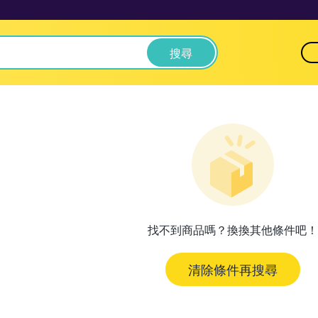
搜尋
找不到商品嗎？換換其他條件吧！
清除條件再搜尋