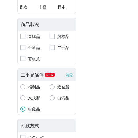
香港
中國
日本
商品狀況
直購品
競標品
全新品
二手品
有現貨
二手品條件
清除
NEW
福利品
近全新
八成新
出清品
收藏品
付款方式
現金付款