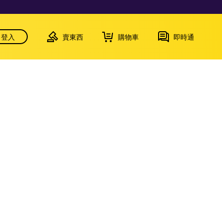
登入
賣東西
購物車
即時通