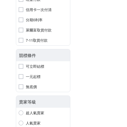
信用卡一次付清
分期0利率
萊爾富取貨付款
7-11取貨付款
競標條件
可立即結標
一元起標
無底價
賣家等級
超人氣賣家
人氣賣家