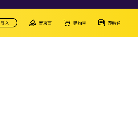
登入
賣東西
購物車
即時通