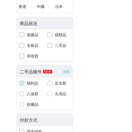
香港
中國
日本
商品狀況
直購品
競標品
全新品
二手品
有現貨
二手品條件
清除
NEW
福利品
近全新
八成新
出清品
收藏品
付款方式
現金付款