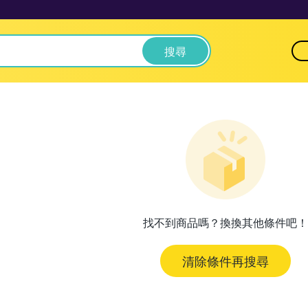
搜尋
找不到商品嗎？換換其他條件吧！
清除條件再搜尋