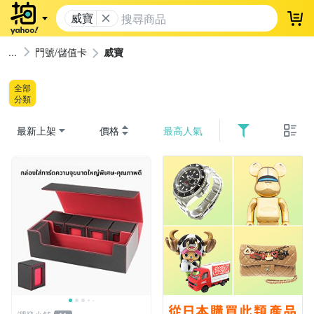
威寶
登
門號/儲值卡
威寶
全部
分類
最新上架
價格
最高人氣