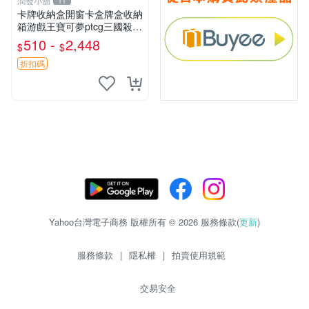
潤發小舖
11
卡牌收納盒開窗卡盒牌盒收納
箱游戲王寶可夢ptcg三國殺海
賊王dtcg
510 -
2,448
$
$
折扣碼
Yahoo台灣電子商務 版權所有 © 2026 服務條款(
更新
)
服務條款
|
隱私權
|
拍賣使用規範
交易安全