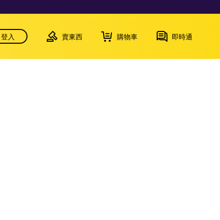
登入
賣東西
購物車
即時通