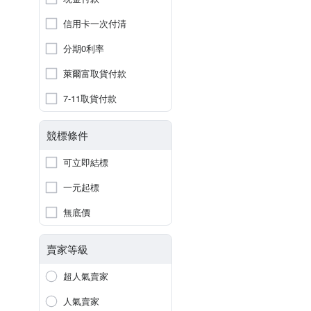
信用卡一次付清
分期0利率
萊爾富取貨付款
7-11取貨付款
競標條件
可立即結標
一元起標
無底價
賣家等級
超人氣賣家
人氣賣家