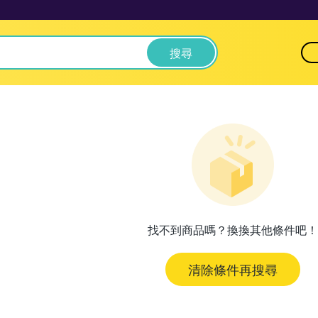
搜尋
找不到商品嗎？換換其他條件吧！
清除條件再搜尋