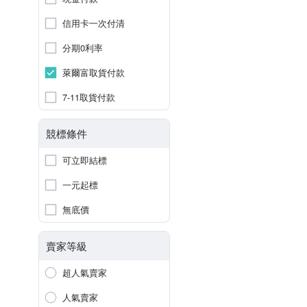
信用卡一次付清
分期0利率
萊爾富取貨付款
7-11取貨付款
競標條件
可立即結標
一元起標
無底價
賣家等級
超人氣賣家
人氣賣家