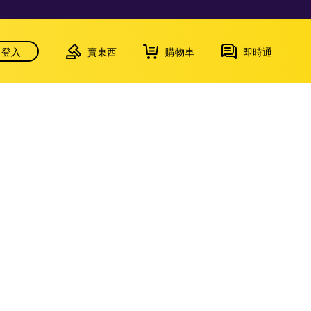
登入
賣東西
購物車
即時通