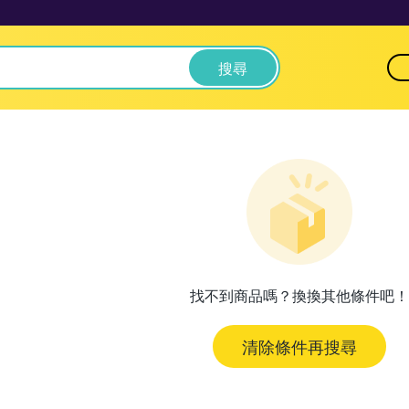
搜尋
找不到商品嗎？換換其他條件吧！
清除條件再搜尋