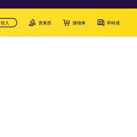
登入
賣東西
購物車
即時通