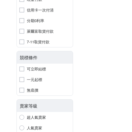
信用卡一次付清
分期0利率
萊爾富取貨付款
7-11取貨付款
競標條件
可立即結標
一元起標
無底價
賣家等級
超人氣賣家
人氣賣家