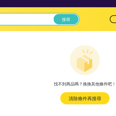
搜尋
找不到商品嗎？換換其他條件吧！
清除條件再搜尋