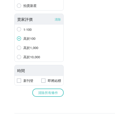
拍賣新星
賣家評價
清除
1-100
高於100
高於1,000
高於10,000
時間
新刊登
即將結標
清除所有條件