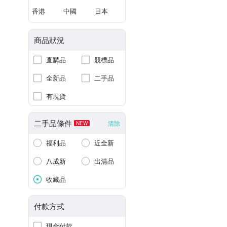
香港
中國
日本
商品狀況
直購品
競標品
全新品
二手品
有現貨
二手品條件
清除
NEW
福利品
近全新
八成新
出清品
收藏品
付款方式
現金付款