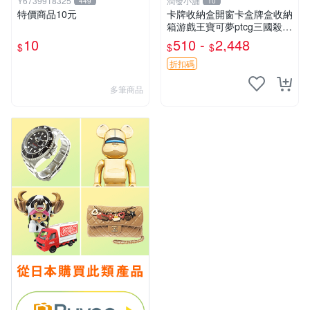
Y6739918325
潤發小舖
449
10
特價商品10元
卡牌收納盒開窗卡盒牌盒收納
箱游戲王寶可夢ptcg三國殺海
賊王dtcg
10
510 -
2,448
$
$
$
折扣碼
多筆商品