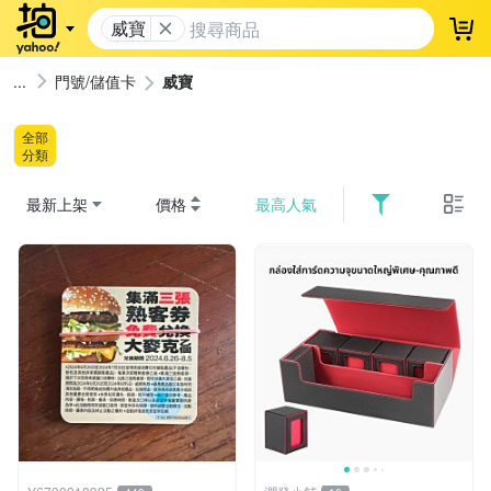
威寶
登
門號/儲值卡
威寶
全部
分類
最新上架
價格
最高人氣