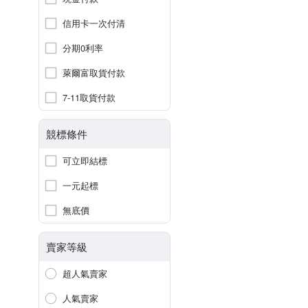
信用卡一次付清
分期0利率
萊爾富取貨付款
7-11取貨付款
競標條件
可立即結標
一元起標
無底價
賣家等級
超人氣賣家
人氣賣家