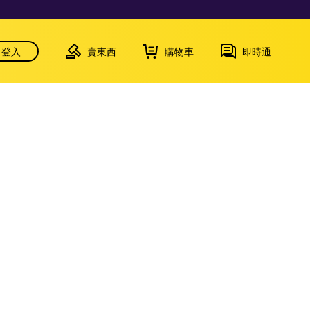
登入
賣東西
購物車
即時通