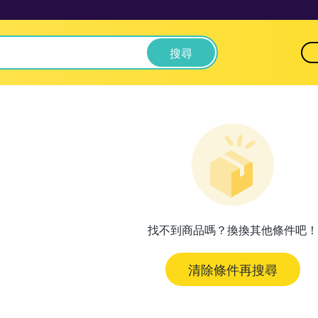
搜尋
找不到商品嗎？換換其他條件吧！
清除條件再搜尋