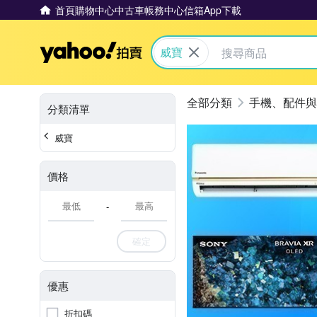
首頁
購物中心
中古車
帳務中心
信箱
App下載
Yahoo拍賣
威寶
手機、配件與
分類清單
威寶
價格
-
確定
優惠
折扣碼