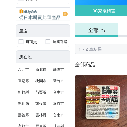
3C家電精選
全部
運送
(2)
可面交
跨國運送
1 ~ 2 筆結果
所在地
全部商品
台北市
新北市
基隆市
宜蘭縣
桃園市
新竹市
新竹縣
苗栗縣
台中市
彰化縣
南投縣
嘉義市
嘉義縣
雲林縣
台南市
高雄市
屏東縣
花蓮縣