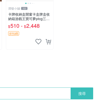
潤發小舖
10
卡牌收納盒開窗卡盒牌盒收
納箱游戲王寶可夢ptcg三國
殺海賊王dtcg
510 -
2,448
$
$
折扣碼
搜尋