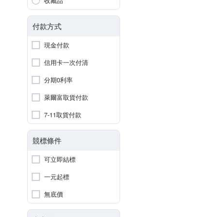
收藏品
付款方式
現金付款
信用卡一次付清
分期0利率
萊爾富取貨付款
7-11取貨付款
競標條件
可立即結標
一元起標
無底價