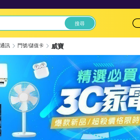
搜尋
威寶
通訊
門號/儲值卡