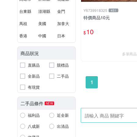
Y6739918325
台東縣
澎湖縣
金門
451
特價商品10元
馬祖
美國
加拿大
10
$
香港
中國
日本
商品狀況
多筆商品
直購品
競標品
全新品
二手品
1
有現貨
二手品條件
NEW
福利品
近全新
八成新
出清品