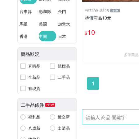
Y6739918325
台東縣
澎湖縣
金門
449
特價商品10元
馬祖
美國
加拿大
10
$
香港
中國
日本
商品狀況
多筆商品
直購品
競標品
全新品
二手品
1
有現貨
二手品條件
NEW
福利品
近全新
八成新
出清品