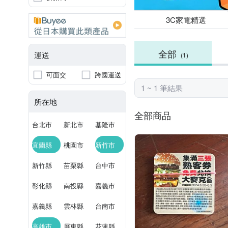
3C家電精選
全部
運送
(1)
可面交
跨國運送
1 ~ 1 筆結果
所在地
全部商品
台北市
新北市
基隆市
宜蘭縣
桃園市
新竹市
新竹縣
苗栗縣
台中市
彰化縣
南投縣
嘉義市
嘉義縣
雲林縣
台南市
高雄市
屏東縣
花蓮縣