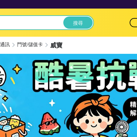
搜尋
威寶
通訊
門號/儲值卡