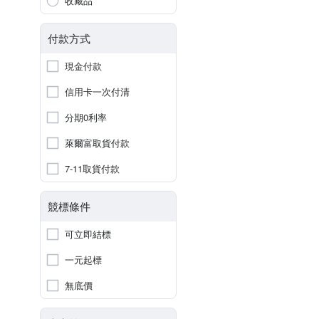
收藏品
付款方式
現金付款
信用卡一次付清
分期0利率
萊爾富取貨付款
7-11取貨付款
競標條件
可立即結標
一元起標
無底價