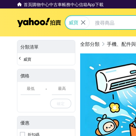
首頁
購物中心
中古車
帳務中心
信箱
App下載
Yahoo拍賣
威寶
手機、配件與
分類清單
威寶
價格
-
確定
優惠
折扣碼