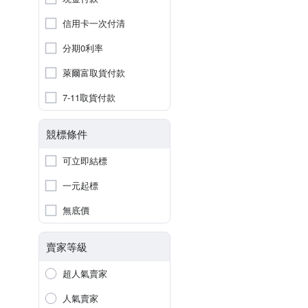
信用卡一次付清
分期0利率
萊爾富取貨付款
7-11取貨付款
競標條件
可立即結標
一元起標
無底價
賣家等級
超人氣賣家
人氣賣家