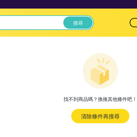
搜尋
找不到商品嗎？換換其他條件吧！
清除條件再搜尋