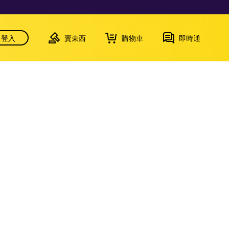
登入
賣東西
購物車
即時通