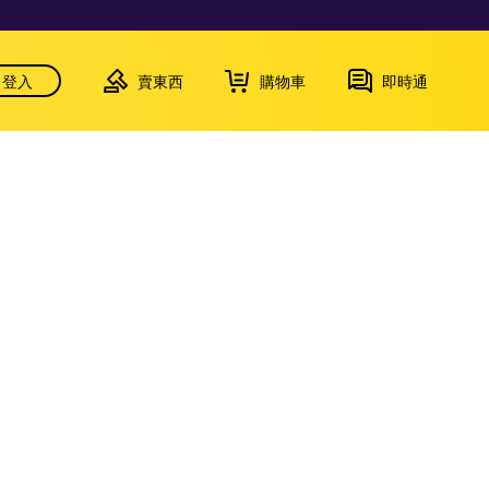
登入
賣東西
購物車
即時通