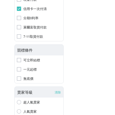
信用卡一次付清
分期0利率
萊爾富取貨付款
7-11取貨付款
競標條件
可立即結標
一元起標
無底價
賣家等級
清除
超人氣賣家
人氣賣家