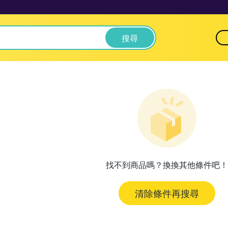
搜尋
找不到商品嗎？換換其他條件吧！
清除條件再搜尋