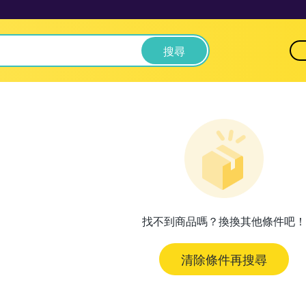
搜尋
找不到商品嗎？換換其他條件吧！
清除條件再搜尋