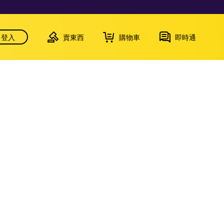
登入
賣東西
購物車
即時通