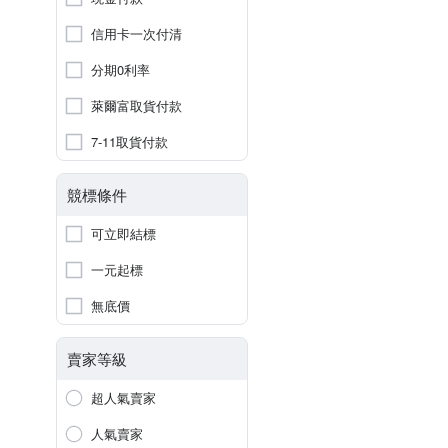
信用卡一次付清
分期0利率
萊爾富取貨付款
7-11取貨付款
競標條件
可立即結標
一元起標
無底價
賣家等級
超人氣賣家
人氣賣家