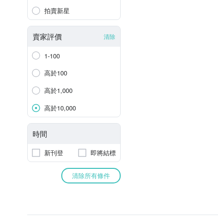
拍賣新星
賣家評價
清除
1-100
高於100
高於1,000
高於10,000
時間
新刊登
即將結標
清除所有條件