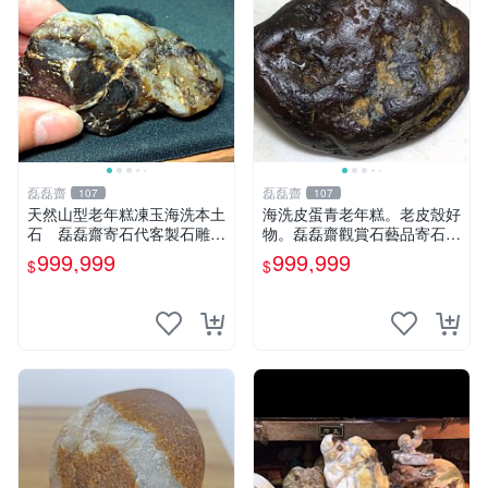
磊磊齋
磊磊齋
107
107
天然山型老年糕凍玉海洗本土
海洗皮蛋青老年糕。老皮殼好
石 磊磊齋寄石代客製石雕切
物。磊磊齋觀賞石藝品寄石加
割研磨拋光養護盤珠台灣藍寶
工代工雕刻研磨雨花石瑪瑙大
999,999
999,999
$
$
東玉東海岸心臟石黑年糕玉髓
灣石珠寶首飾寶石大陸石台灣
秀姑玉鳳梨芋仔玉
花東玉石珠寶首飾寶石珠寶首
飾壽山石雞血石壽山雞血石原
礦物