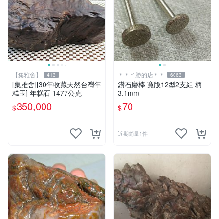
【集雅舍】
＊＊ㄚ勝的店＊＊
413
6063
[集雅舍][30年收藏天然台灣年
鑽石磨棒 寬版12型2支組 柄
糕玉] 年糕石 1477公克
3.1mm
350,000
70
$
$
近期銷量1件