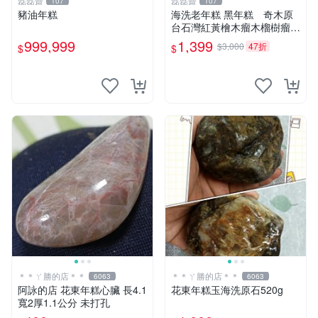
磊磊齋
磊磊齋
107
107
豬油年糕
海洗老年糕 黑年糕 奇木原
台石灣紅黃檜木瘤木榴樹瘤樹
榴木雕滿釘閃花瘤沉水釘仔花
999,999
1,399
$3,000
47折
$
$
一級木肖楠土豆瘤鳳尾瘤倒吊
瘤聚寶盆手排佛珠3DＱ絲瘤
烏木陰沉香梢楠精油黃金磚福
氣豬
＊＊ㄚ勝的店＊＊
＊＊ㄚ勝的店＊＊
6063
6063
阿詠的店 花東年糕心臟 長4.1
花東年糕玉海洗原石520g
寬2厚1.1公分 未打孔