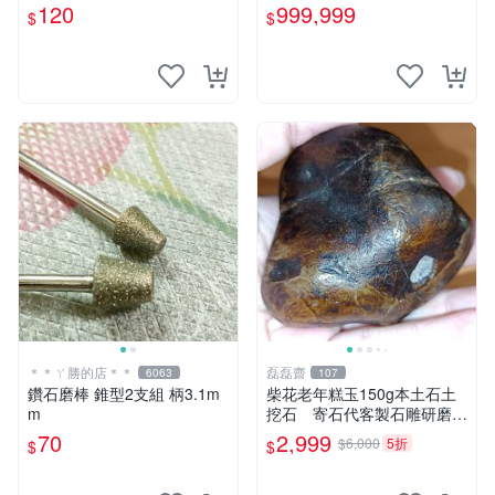
灣本土玉石寶石。磊磊齋奇石
120
999,999
$
$
雅石
＊＊ㄚ勝的店＊＊
磊磊齋
6063
107
鑽石磨棒 錐型2支組 柄3.1m
柴花老年糕玉150g本土石土
m
挖石 寄石代客製石雕研磨拋
光養護盤珠台灣藍寶東玉東海
70
2,999
$6,000
5折
$
$
岸心臟石黑年糕玉髓秀姑玉鳳
梨芋仔玉總統石