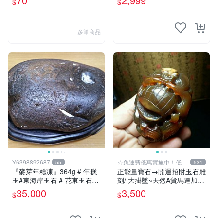
70
2,999
$
$
心臟石黑年糕玉髓秀姑玉鳳梨
芋仔玉總統石畫
多筆商品
Y6398892687
☆免運費優惠實施中！低於
55
534
批發價
『麥芽年糕凍』364g # 年糕
正能量寶石→開運招財玉石雕
玉#東海岸玉石 # 花東玉石#
刻/ 大掛墜~天然A貨馬達加斯
總統石#台灣藍寶
加金橘紅玉髓{福祿雙至}MAZ
35,000
3,500
$
$
22【紀老師玉石坊】冰透光
亮潤澤…