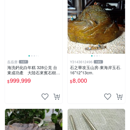
磊磊齋
Y3143612496
107
185
海洗鈣化白年糕 328公克 台
石之華攻玉山房-東海岸玉石.
東成功產 大陸石來賓石樹化
16*12*13cm.
玉硅化木化石古骨董古文玩中
999,999
8,000
$
$
國台灣招財風水命理藝術收藏
品石雕龜甲石