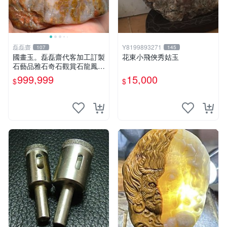
磊磊齋
Y8199893271
107
145
國畫玉。磊磊齋代客加工訂製
花東小飛俠秀姑玉
石藝品雅石奇石觀賞石龍鳳紋
虎皮碧玉石雕茶盤石雕龜甲石
999,999
15,000
$
$
雕賭石台灣招財臺灣藍寶石花
東玉石總統老挝石油質虎斑魚
卵碧玉秀姑玉鳳梨芋仔玉總統
石頭