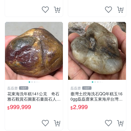
玉石珠寶首飾寶石
磊磊齋
磊磊齋
107
107
花東海洗年糕141公克 奇石
臺灣土挖海洗石QQ年糕玉16
雅石觀賞石圖案石畫面石人物
0gg磊磊齋東玉東海岸台灣藍
石原礦石石風景觀石印章石印
寶石東玉東海岸心臟石皮蛋青
999,999
2,999
$
$
石戈壁石戈壁玉石雨花石瑪瑙
老麥芽年糕黑鬼年糕玉血絲碧
大灣石珠寶石雕
玉油質虎斑魚卵碧玉髓秀姑玉
鳳梨芋仔玉總統石年節送禮品