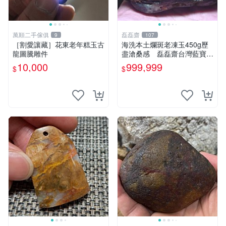
萬順二手傢俱
磊磊齋
9
107
［割愛讓藏］花東老年糕玉古
海洗本土爛斑老凍玉450g歷
龍圖騰雕件
盡滄桑感 磊磊齋台灣藍寶石
東玉東海岸心臟石黑年糕玉髓
10,000
999,999
$
$
秀姑玉鳳梨芋仔玉總統石雕石
茶盤石雕龜甲石