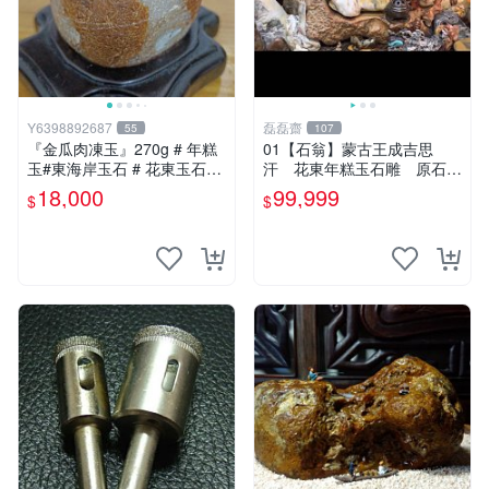
Y6398892687
磊磊齋
55
107
『金瓜肉凍玉』270g # 年糕
01【石翁】蒙古王成吉思
玉#東海岸玉石 # 花東玉石#
汗 花東年糕玉石雕 原石隨
總統石#台灣藍寶
型手工巧雕 3000ｇ 原
18,000
99,999
$
$
木瘤檯王座