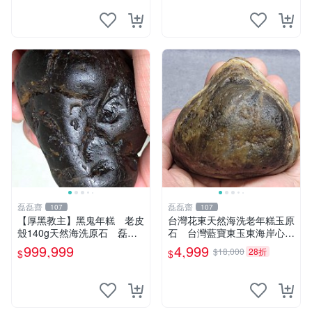
章石戈壁石太極
磊磊齋
磊磊齋
107
107
【厚黑教主】黑鬼年糕 老皮
台灣花東天然海洗老年糕玉原
殼140g天然海洗原石 磊磊
石 台灣藍寶東玉東海岸心臟
齋臺灣花東玉東海岸台灣藍寶
石黑年糕玉血絲血絲玉髓秀姑
999,999
4,999
$18,000
28折
$
$
石東玉心臟石皮蛋青老麥芽魚
玉鳳梨芋仔玉石雕茶盤石雕龜
卵碧玉髓李宗吾
甲石頭玉石總統石