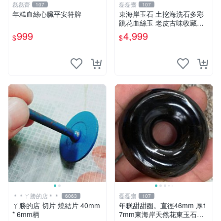
磊磊齋
磊磊齋
107
107
年糕血絲心臟平安符牌
東海岸玉石 土挖海洗石多彩
跳花血絲玉 老皮古味收藏品
重量：4 0 5公克
999
4,999
$
$
＊＊ㄚ勝的店＊＊
磊磊齋
6063
107
ㄚ勝的店 切片 燒結片 40mm
年糕甜甜圈。直徑46mm 厚1
* 6mm柄
7mm東海岸天然花東玉石台