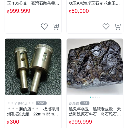
玉 135公克 臺灣石雕茶盤石
糕玉#東海岸玉石 # 花東玉石
雕龜甲石雕太極石太極玉太極
#總統石#台灣藍寶
999,999
50,000
$
$
禪太極台灣藍寶石總統石老撾
石田黃金瓜石
＊＊ㄚ勝的店＊＊
磊磊齋
6063
107
＊＊ㄚ勝的店＊＊ 板指專用
黑鬼年糕玉 黑碳老皮殼 天
鑽孔器2支組 22mm 35mm
然海洗原石料石 奇石雅石觀
玻璃玉石等硬物使用～
賞石圖案石畫面石人物石山形
300
999,999
$
$
型石風景觀石印石臺台灣花東