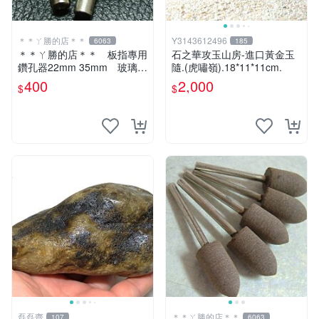
＊＊ㄚ勝的店＊＊
Y3143612496
6063
185
＊＊ㄚ勝的店＊＊ 板指專用
石之華攻玉山房-進口黃金玉
鑽孔器22mm 35mm 玻璃玉
隨.(虎嘯嶺).18*11*11cm.
石等硬物使用～
400
2,000
$
$
磊磊齋
＊＊ㄚ勝的店＊＊
107
6063