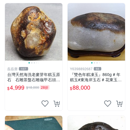
磊磊齋
Y6398892687
107
55
台灣天然海洗老麥芽年糕玉原
『雙色年糕凍玉』860g # 年
石 石雕茶盤石雕龜甲石頭臺
糕玉#東海岸玉石 # 花東玉石
灣藍寶東玉東海岸心臟石黑年
#總統石#台灣藍寶
4,999
88,000
$18,000
28折
$
$
糕玉血絲血絲玉髓秀姑玉鳳梨
芋仔玉玉石總統石