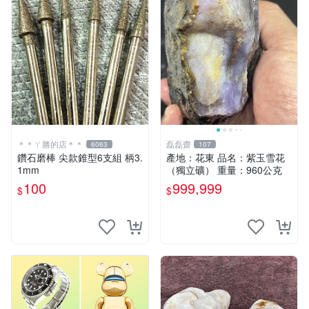
＊＊ㄚ勝的店＊＊
磊磊齋
6063
107
鑽石磨棒 尖款錐型6支組 柄3.
產地：花東 品名：紫玉雪花
1mm
（獨立礦） 重量：960公克
100
999,999
$
$