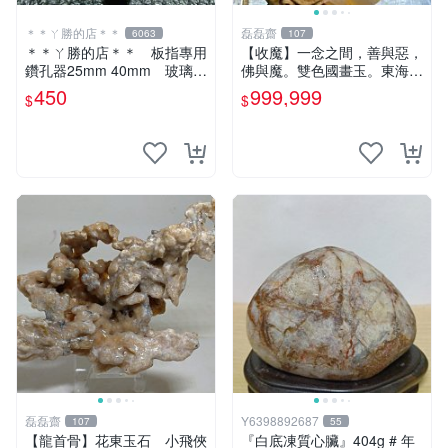
＊＊ㄚ勝的店＊＊
磊磊齋
6063
107
＊＊ㄚ勝的店＊＊ 板指專用
【收魔】一念之間，善與惡，
鑽孔器25mm 40mm 玻璃玉
佛與魔。雙色國畫玉。東海岸
石等硬物使用～
玉石稀美品臺灣花蓮春日產
450
999,999
$
$
台灣藍寶石花東玉石總統石金
瓜石西瓜石玫瑰石
磊磊齋
Y6398892687
107
55
【龍首骨】花東玉石 小飛俠
『白底凍質心臟』404g # 年