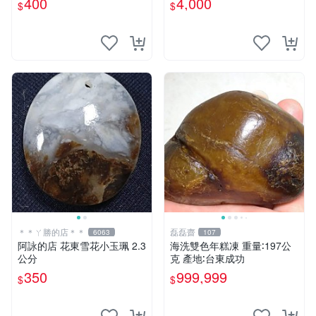
400
4,000
$
$
＊＊ㄚ勝的店＊＊
磊磊齋
6063
107
阿詠的店 花東雪花小玉珮 2.3
海洗雙色年糕凍 重量∶197公
公分
克 產地∶台東成功
350
999,999
$
$