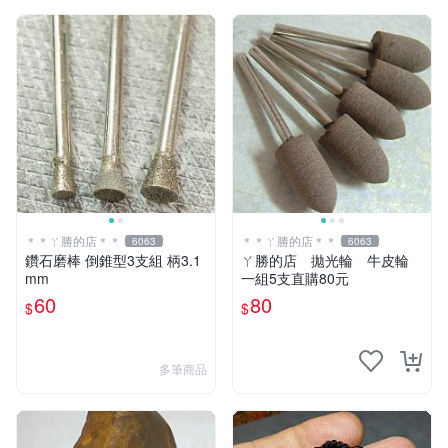
＊＊ㄚ勝的店＊＊
＊＊ㄚ勝的店＊＊
6063
6063
鑽石磨棒 倒錐型3支組 柄3.1
ㄚ勝的店 拋光輪 牛皮輪
mm
一組5支直購80元
60
80
$
$
多筆商品