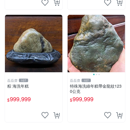
磊磊齋
磊磊齋
107
107
粽 海洗年糕
特殊海洗綠年糕帶金龍紋123
0公克
999,999
999,999
$
$