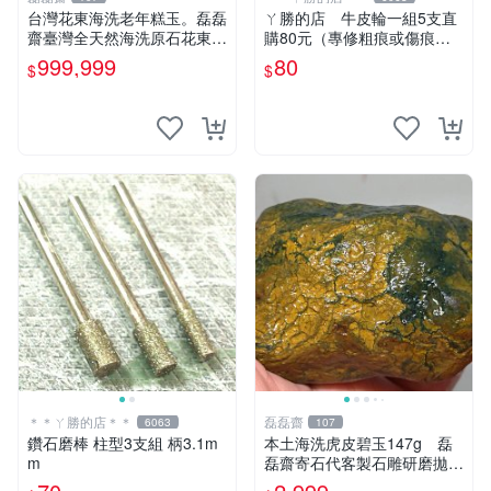
台灣花東海洗老年糕玉。磊磊
ㄚ勝的店 牛皮輪一組5支直
齋臺灣全天然海洗原石花東玉
購80元（專修粗痕或傷痕）
東海岸台灣藍寶石東玉東海岸
輕鬆容易請看照片～
999,999
80
$
$
心臟石皮蛋青老麥芽年糕黑鬼
年糕玉血絲碧玉油質虎斑魚卵
碧玉髓秀姑玉鳳梨芋仔玉總統
石雕
＊＊ㄚ勝的店＊＊
磊磊齋
6063
107
鑽石磨棒 柱型3支組 柄3.1m
本土海洗虎皮碧玉147g 磊
m
磊齋寄石代客製石雕研磨拋光
養護盤珠台灣藍寶東玉東海岸