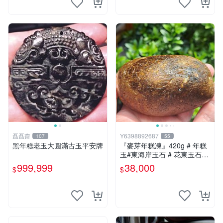
磊磊齋
Y6398892687
107
55
黑年糕老玉大圓滿古玉平安牌
『麥芽年糕凍』420g # 年糕
玉#東海岸玉石 # 花東玉石#
總統石#台灣藍寶
999,999
38,000
$
$