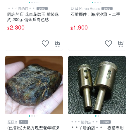
＊＊ㄚ勝的店＊＊
강 남 Korea House
6063
3906
阿詠的店 花東花碧玉 雕陸龜
石雕擺件：海岸沙灘 ~ 二手
約 200g. 偏金瓜肉色感
2,300
1,900
$
$
磊磊齋
＊＊ㄚ勝的店＊＊
107
6063
(已售出)天然方塊型老年糕凍
＊＊ㄚ勝的店＊＊ 板指專用