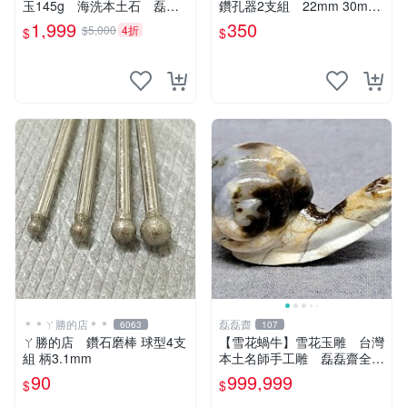
玉145g 海洗本土石 磊磊
鑽孔器2支組 22mm 30mm
齋寄石代客製石雕研磨拋光藍
1,999
350
$5,000
4折
$
$
寶東玉東海岸心臟石黑年糕玉
髓秀姑玉鳳梨芋仔玉
＊＊ㄚ勝的店＊＊
磊磊齋
6063
107
ㄚ勝的店 鑽石磨棒 球型4支
【雪花蝸牛】雪花玉雕 台灣
組 柄3.1mm
本土名師手工雕 磊磊齋全天
然奇石雅石觀賞石圖案石畫面
90
999,999
$
$
石人物石山形型石風景觀石印