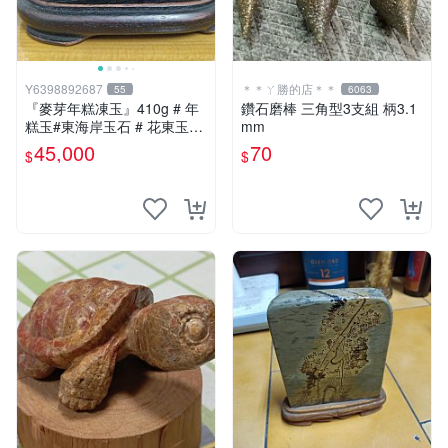
Y6398892687
＊＊ㄚ勝的店＊＊
55
6063
『麥芽年糕凍玉』410g # 年
鑽石磨棒 三角型3支組 柄3.1
糕玉#東海岸玉石 # 花東玉石
mm
#總統石#台灣藍寶
45,000
70
$
$