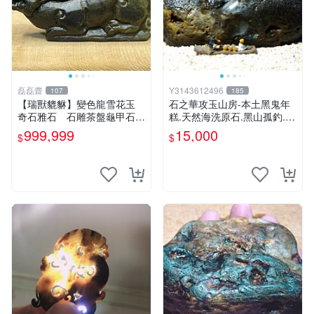
磊磊齋
Y3143612496
107
185
【瑞獸貔貅】變色龍雪花玉
石之華攻玉山房-本土黑鬼年
奇石雅石 石雕茶盤龜甲石雕
糕.天然海洗原石.黑山孤釣.1
太極石太極玉太極禪太極台灣
6.5*9*9cm.
999,999
15,000
$
$
藍寶石花東玉石總統石老撾石
田黃金瓜石太湖石