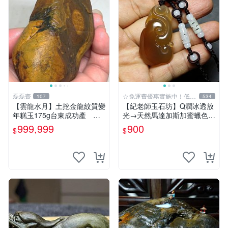
磊磊齋
☆免運費優惠實施中！低於
107
534
批發價
【雲龍水月】土挖金龍紋質變
【紀老師玉石坊】Q潤冰透放
年糕玉175g台東成功產 磊
光→天然馬達加斯加蜜蠟色玉
磊齋寄石代客製石雕研磨拋光
髓手工項鍊{福祿貔貅}MD-50
999,999
900
$
$
養護盤珠東玉東海岸心臟石黑
※正能量→聚氣招財、驅邪吉
玉髓鳳梨芋仔玉
祥平安!