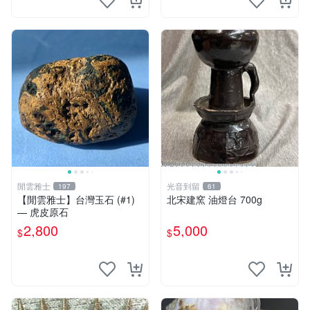
閒雲雅士
光音到留
197
61
【閒雲雅士】台灣玉石 (#1)
北宋建窯 油燈台 700g
— 虎皮原石
2,800
5,000
$
$