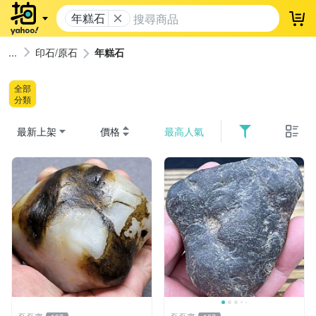
年糕石
登
印石/原石
年糕石
全部
分類
最新上架
價格
最高人氣