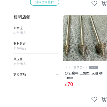
清除所有條件
相關店鋪
影音流
27件商品
財財是道
11件商品
藏玉居
11件商品
＊＊ㄚ勝的店＊＊
6063
鑽石磨棒 三角型3支組 柄3.
更多店舖
1mm
70
$