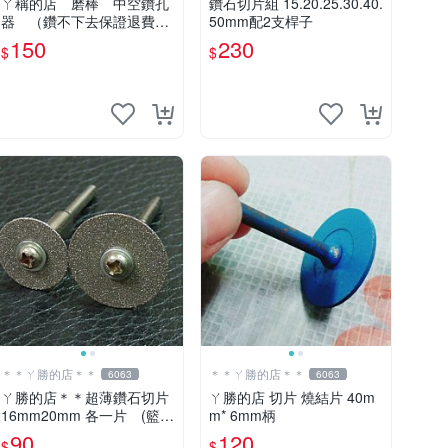
ㄚ稱的店 磨棒 中空鑽孔
鑽石切片組 15.20.25.30.40.
器 （鑽不下去保證退費）
50mm配2支桿子
6支150元～
150
230
$
$
＊＊ㄚ勝的店＊＊
＊＊ㄚ勝的店＊＊
6063
6063
ㄚ勝的店＊＊超薄鑽石切片
ㄚ勝的店 切片 燒結片 40m
16mm20mm 各一片 (籃寶
m* 6mm柄
專用切片) 可減少很多損失.
90
120
$
$