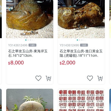
Y3143612496
Y3143612496
185
185
石之華攻玉山房-東海岸玉
石之華攻玉山房-進口黃金玉
石.16*12*13cm.
隨.(虎嘯嶺).18*11*11cm.
8,000
2,000
$
$