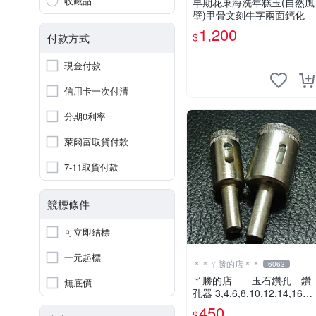
收藏品
早期花東海洗年糕玉(自然風
壁)甲骨文刻牛字兩面鈣化
1,200
$
付款方式
現金付款
信用卡一次付清
分期0利率
萊爾富取貨付款
7-11取貨付款
競標條件
可立即結標
一元起標
＊＊ㄚ勝的店＊＊
6063
ㄚ勝的店 玉石鑽孔 鑽
無底價
孔器 3,4,6,8,10,12,14,16
8支為一組直購450元
450
$