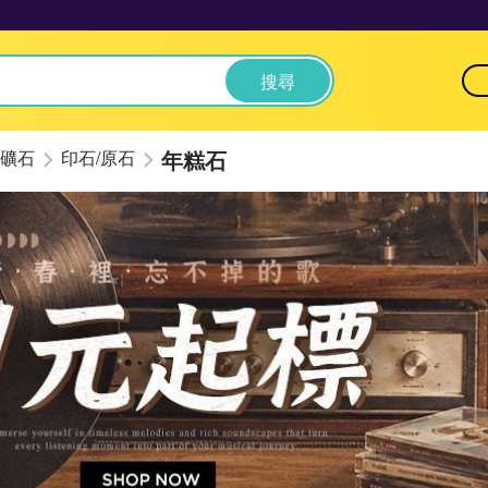
搜尋
年糕石
礦石
印石/原石