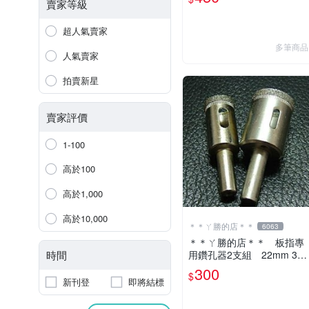
賣家等級
超人氣賣家
多筆商品
人氣賣家
拍賣新星
賣家評價
1-100
高於100
高於1,000
高於10,000
＊＊ㄚ勝的店＊＊
6063
＊＊ㄚ勝的店＊＊ 板指專
時間
用鑽孔器2支組 22mm 35
mm 玻璃玉石等硬物使用
300
$
～
新刊登
即將結標