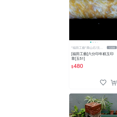
*福田工藝*壽山石/沈香
1338
檀香
[福田工藝]六分印年糕玉印
章[玉51]
480
$