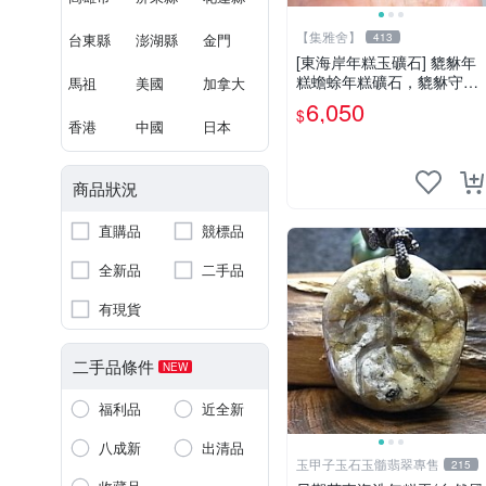
【集雅舍】
台東縣
澎湖縣
金門
413
[東海岸年糕玉礦石] 貔貅年
糕蟾蜍年糕礦石，貔貅守財
馬祖
美國
加拿大
蟾蜍富，年糕如玉富贵來，
6,050
$
主富貴如意福壽康寧大吉!重
香港
中國
日本
520公克
商品狀況
直購品
競標品
全新品
二手品
有現貨
二手品條件
NEW
福利品
近全新
八成新
出清品
玉甲子玉石玉髓翡翠專售
215