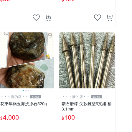
＊＊ㄚ勝的店＊＊
＊＊ㄚ勝的店＊＊
6063
6063
花東年糕玉海洗原石520g
鑽石磨棒 尖款錐型6支組 柄
3.1mm
4,000
100
$
$