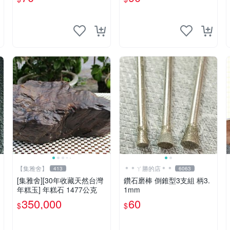
【集雅舍】
＊＊ㄚ勝的店＊＊
413
6063
[集雅舍][30年收藏天然台灣
鑽石磨棒 倒錐型3支組 柄3.
年糕玉] 年糕石 1477公克
1mm
350,000
60
$
$