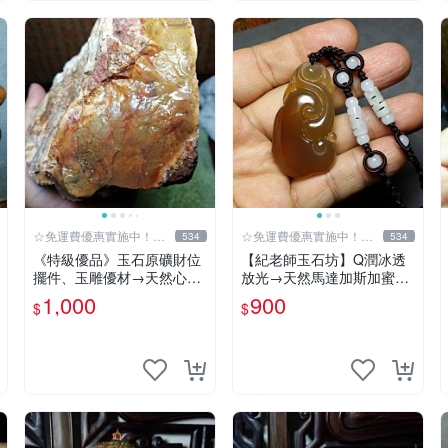
☆免運費優惠實施中！低
☆免運費優惠實施中！低
534
534
於批發價
於批發價
《特級優品》玉石原礦財位
【紀老師玉石坊】Q潤冰透
擺件、玉雕優材→天然心臟
放光→天然馬達加斯加蜜蠟
年糕玉1670g 77-R87質地
色玉髓手工項鍊{福祿貔貅}
1,000
900
$
$
特佳、Q潤微透迷人【紀老
MD-50 ※正能量→聚氣招
師的私藏】※正能量-聚氣招
財、驅邪吉祥平安!
財、共生吉祥、收藏增值!