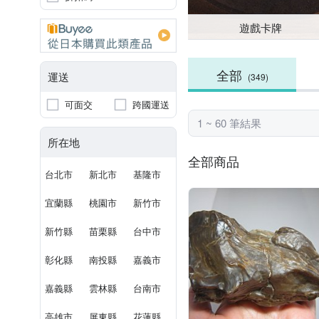
遊戲卡牌
全部
運送
(349)
可面交
跨國運送
1 ~ 60 筆結果
所在地
全部商品
台北市
新北市
基隆市
宜蘭縣
桃園市
新竹市
新竹縣
苗栗縣
台中市
彰化縣
南投縣
嘉義市
嘉義縣
雲林縣
台南市
高雄市
屏東縣
花蓮縣