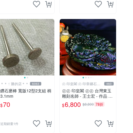
＊＊ㄚ勝的店＊＊
㊣ 印皇閣 ㊣ 印章礦石批
6063
460
發
鑽石磨棒 寬版12型2支組 柄
㊣㊣ 印皇閣 ㊣㊣ 台灣東玉
3.1mm
雕刻名師 - 王士宏 - 作品 -
三足金蟾蜍 - 萬貫錢財 (師-
70
6,800
$8,800
78折
$
$
01)
近期銷量1件