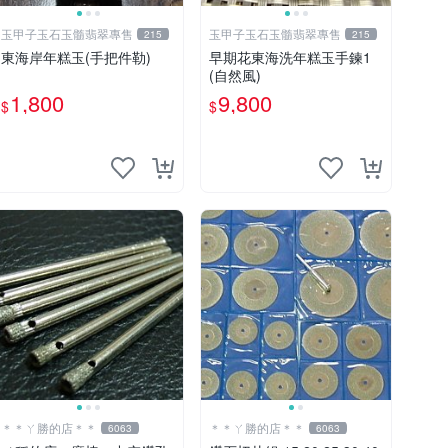
玉甲子玉石玉髓翡翠專售
玉甲子玉石玉髓翡翠專售
215
215
東海岸年糕玉(手把件勒)
早期花東海洗年糕玉手鍊1
(自然風)
1,800
9,800
$
$
＊＊ㄚ勝的店＊＊
＊＊ㄚ勝的店＊＊
6063
6063