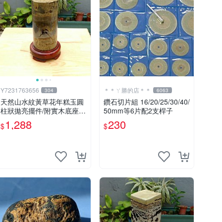
Y7231763656
＊＊ㄚ勝的店＊＊
304
6063
天然山水紋黃草花年糕玉圓
鑽石切片組 16/20/25/30/40/
柱狀拋亮擺件/附實木底座/
50mm等6片配2支桿子
居家藝術擺件超好看，珍藏
1,288
230
$
$
品出清，重約1490公克