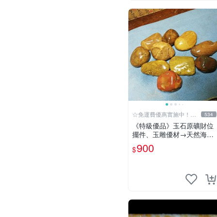
☆免運費優惠實施中！低
534
於批發價
《特級優品》玉石原礦財位
擺件、玉雕優材→天然海洗
原粒碧玉總重量980g 【紀
900
$
老師的收藏77-J42】※正能
量-聚氣招財、共生吉祥、收
藏增值!