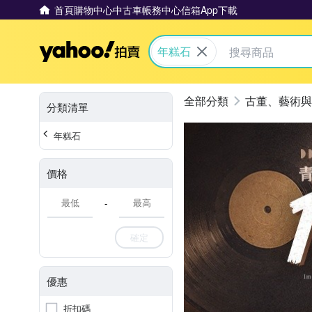
首頁
購物中心
中古車
帳務中心
信箱
App下載
Yahoo拍賣
年糕石
古董、藝術與
分類清單
年糕石
價格
-
確定
優惠
折扣碼