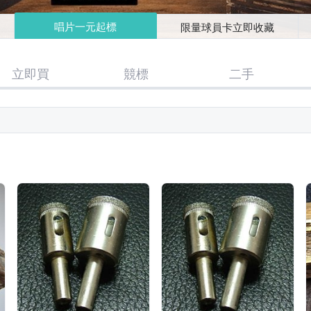
唱片一元起標
限量球員卡立即收藏
立即買
競標
二手