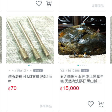
多筆商品
＊＊ㄚ勝的店＊＊
Y3143612496
6063
185
鑽石磨棒 柱型3支組 柄3.1m
石之華攻玉山房-本土黑鬼年
m
糕.天然海洗原石.黑山孤釣.1
6.5*9*9cm.
70
15,000
$
$
多筆商品