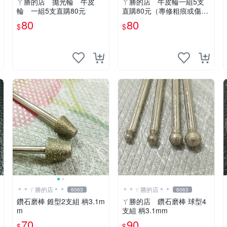
ㄚ勝的店 拋光輪 牛皮
ㄚ勝的店 牛皮輪一組5支
輪 一組5支直購80元
直購80元（專修粗痕或傷
痕）輕鬆容易請看照片～
80
80
$
$
＊＊ㄚ勝的店＊＊
＊＊ㄚ勝的店＊＊
6063
6063
鑽石磨棒 錐型2支組 柄3.1m
ㄚ勝的店 鑽石磨棒 球型4
m
支組 柄3.1mm
70
90
$
$