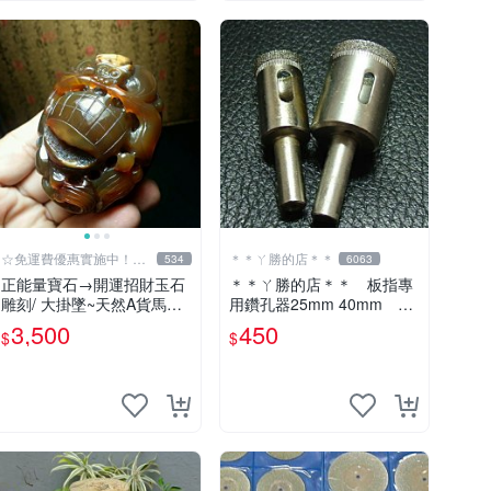
☆免運費優惠實施中！低
＊＊ㄚ勝的店＊＊
534
6063
於批發價
正能量寶石→開運招財玉石
＊＊ㄚ勝的店＊＊ 板指專
雕刻/ 大掛墜~天然A貨馬達
用鑽孔器25mm 40mm 玻
加斯加金橘紅玉髓{福祿雙
璃玉石等硬物使用～
3,500
450
$
$
至}MAZ22【紀老師玉石
坊】冰透光亮潤澤…