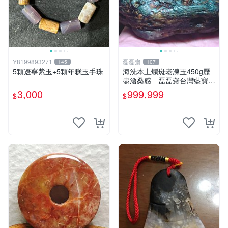
Y8199893271
磊磊齋
145
107
5顆遼寧紫玉+5顆年糕玉手珠
海洗本土爛斑老凍玉450g歷
盡滄桑感 磊磊齋台灣藍寶石
東玉東海岸心臟石黑年糕玉髓
3,000
999,999
$
$
秀姑玉鳳梨芋仔玉總統石雕石
茶盤石雕龜甲石