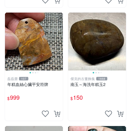
磊磊齋
傑克的古董飾集
107
1668
年糕血絲心臟平安符牌
南玉～海洗年糕玉2
999
150
$
$