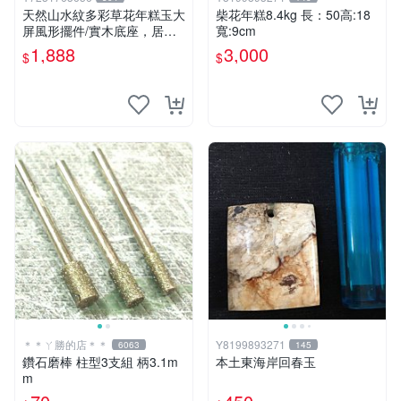
天然山水紋多彩草花年糕玉大
柴花年糕8.4kg 長：50高:18
屏風形擺件/實木底座，居家
寬:9cm
藝術擺件超好看，珍藏品便宜
1,888
3,000
$
$
出清，重約2650公克，只有
一件
＊＊ㄚ勝的店＊＊
Y8199893271
6063
145
鑽石磨棒 柱型3支組 柄3.1m
本土東海岸回春玉
m