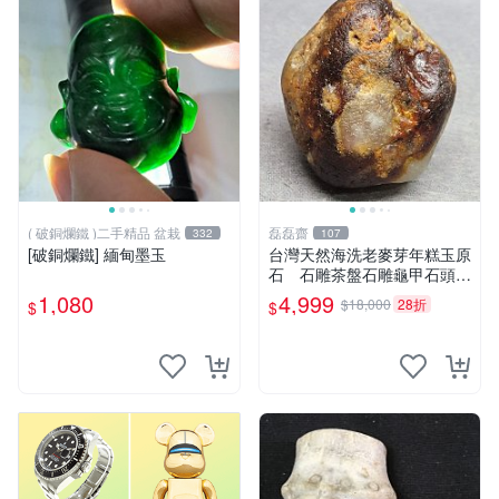
( 破銅爛鐵 )二手精品 盆栽
磊磊齋
332
107
[破銅爛鐵] 緬甸墨玉
台灣天然海洗老麥芽年糕玉原
石 石雕茶盤石雕龜甲石頭臺
灣藍寶東玉東海岸心臟石黑年
1,080
4,999
$18,000
28折
$
$
糕玉血絲血絲玉髓秀姑玉鳳梨
芋仔玉玉石總統石