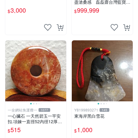
盡滄桑感 磊磊齋台灣藍寶石
東玉東海岸心臟石黑年糕玉髓
3,000
999,999
$
$
秀姑玉鳳梨芋仔玉總統石雕石
茶盤石雕龜甲石
一全網站免運費一
Y8199893271
1077
145
一心臟石 一天然碧玉一平安
東海岸黑白雪花
扣.項鍊一直徑52內徑12厚8m
m重32公克.
515
1,000
$
$