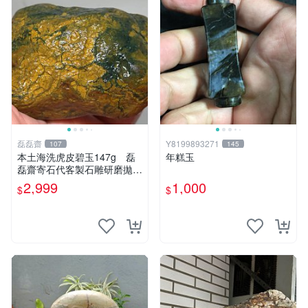
磊磊齋
Y8199893271
107
145
本土海洗虎皮碧玉147g 磊
年糕玉
磊齋寄石代客製石雕研磨拋光
養護盤珠台灣藍寶東玉東海岸
2,999
1,000
$
$
心臟石黑年糕玉髓秀姑玉鳳梨
芋仔玉總統石畫