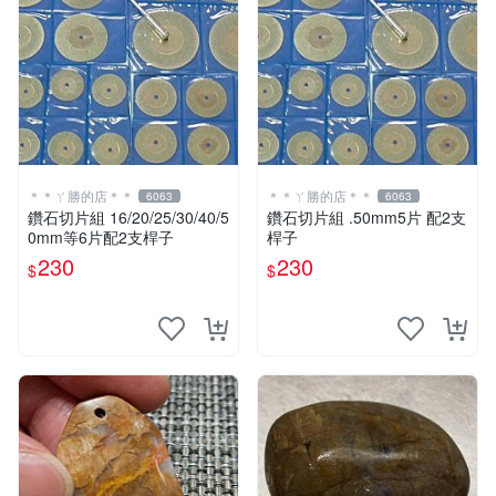
＊＊ㄚ勝的店＊＊
＊＊ㄚ勝的店＊＊
6063
6063
鑽石切片組 16/20/25/30/40/5
鑽石切片組 .50mm5片 配2支
0mm等6片配2支桿子
桿子
230
230
$
$