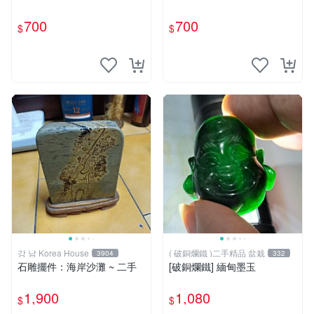
700
700
$
$
강 남 Korea House
( 破銅爛鐵 )二手精品 盆栽
3904
332
石雕擺件：海岸沙灘 ~ 二手
[破銅爛鐵] 緬甸墨玉
1,900
1,080
$
$