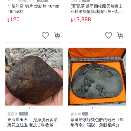
＊＊ㄚ勝的店＊＊
百寶屋
6063
38
ㄚ勝的店 切片 燒結片 40mm
(百寶屋)很早期收藏天然壽山
* 6mm柄
石精雕雙龍搶珠隨行章~請詳
見照片~特賣價僅給第一標
120
12,888
$
$
磊磊齋
静古斋
107
1
東海岸玉石 土挖海洗石多彩
嚴選帶紫綠雙色眼的端石《年
跳花血絲玉 老皮古味收藏品
年有余》端砚，魚眼精緻分
重量：4 0 5公克
明，名家工藝展現大气風華