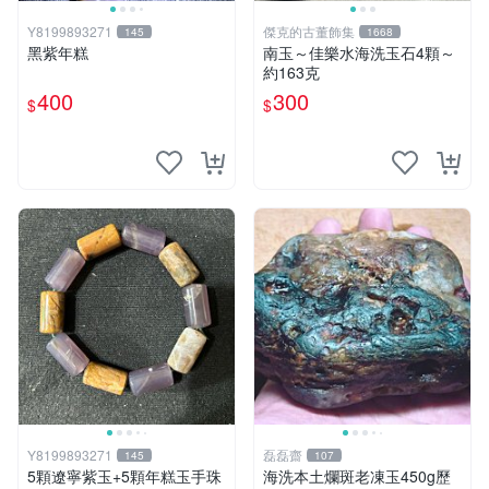
Y8199893271
傑克的古董飾集
145
1668
黑紫年糕
南玉～佳樂水海洗玉石4顆～
約163克
400
300
$
$
Y8199893271
磊磊齋
145
107
5顆遼寧紫玉+5顆年糕玉手珠
海洗本土爛斑老凍玉450g歷