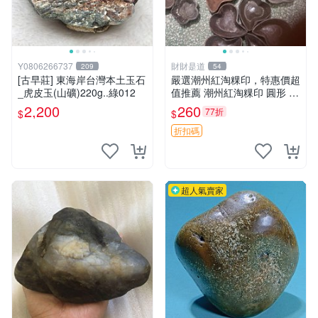
Y0806266737
財財是道
209
54
[古早莊] 東海岸台灣本土玉石
嚴選潮州紅淘粿印，特惠價超
_虎皮玉(山礦)220g..綠012
值推薦 潮州紅淘粿印 圓形 淀
粉 印模 菜餚
2,200
260
77折
$
$
折扣碼
超人氣賣家