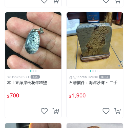
Y8199893271
강 남 Korea House
145
3904
本土東海岸松花年糕墜
石雕擺件：海岸沙灘 ~ 二手
700
1,900
$
$