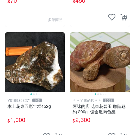
70
450
$
$
多筆商品
Y8199893271
＊＊ㄚ勝的店＊＊
145
6063
本土花東五彩年糕452g
阿詠的店 花東花碧玉 雕陸龜
約 200g. 偏金瓜肉色感
1,000
2,300
$
$