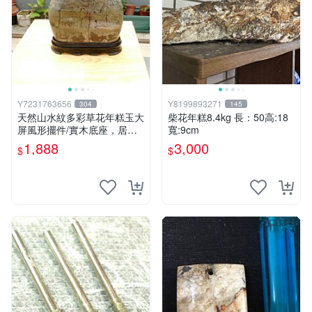
Y7231763656
Y8199893271
304
145
天然山水紋多彩草花年糕玉大
柴花年糕8.4kg 長：50高:18
屏風形擺件/實木底座，居家
寬:9cm
藝術擺件超好看，珍藏品便宜
1,888
3,000
$
$
出清，重約2650公克，只有
一件