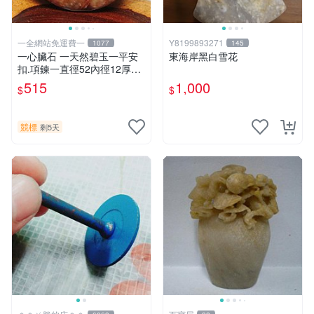
一全網站免運費一
Y8199893271
1077
145
一心臟石 一天然碧玉一平安
東海岸黑白雪花
扣.項鍊一直徑52內徑12厚8m
m重32公克.
515
1,000
$
$
競標
剩5天