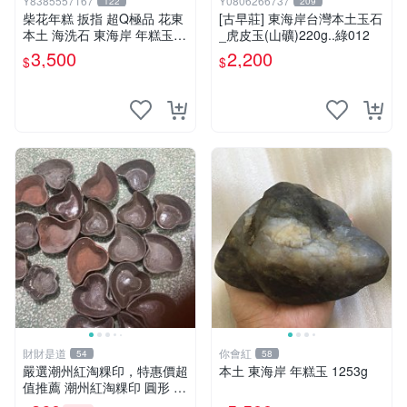
Y8385557167
Y0806266737
122
209
柴花年糕 扳指 超Q極品 花東
[古早莊] 東海岸台灣本土玉石
本土 海洗石 東海岸 年糕玉
_虎皮玉(山礦)220g..綠012
（非 和田 和闐玉 白玉 羊脂
3,500
2,200
$
$
總統石）
財財是道
你會紅
54
58
嚴選潮州紅淘粿印，特惠價超
本土 東海岸 年糕玉 1253g
值推薦 潮州紅淘粿印 圓形 淀
粉 印模 菜餚