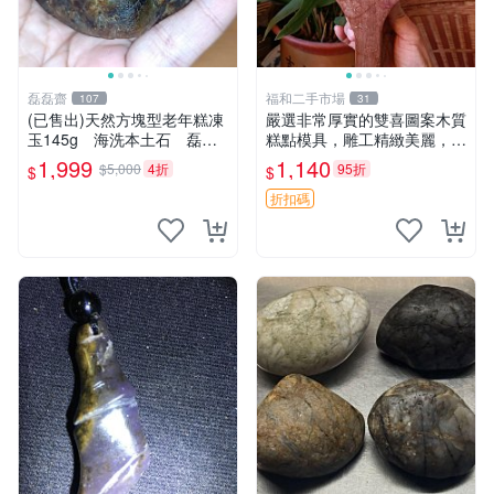
磊磊齋
福和二手市場
107
31
(已售出)天然方塊型老年糕凍
嚴選非常厚實的雙喜圖案木質
玉145g 海洗本土石 磊磊
糕點模具，雕工精緻美麗，呈
齋寄石代客製石雕研磨拋光藍
現自然包漿風味。適合收藏與
1,999
1,140
$5,000
4折
95折
$
$
寶東玉東海岸心臟石黑年糕玉
禮贈，建議入手。 雙喜 圖案
髓秀姑玉鳳梨芋仔玉
糕餅模具
折扣碼