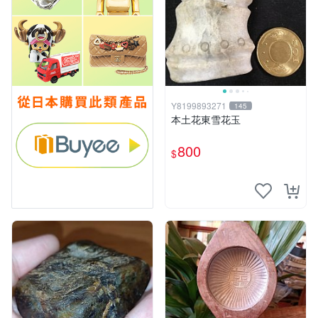
Y8199893271
145
本土花東雪花玉
800
$