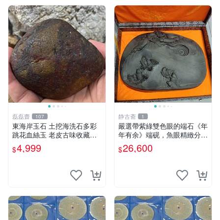
磊磊齋
静古斋
107
1
東海岸玉石 土挖海洗石多彩
嚴選帶紫綠雙色眼的端石《年
跳花血絲玉 老皮古味收藏品
年有余》端砚，魚眼精緻分
重量：4 0 5公克
明，名家工藝展現大气風華
4,999
26,600
$
$
號石 端石砚