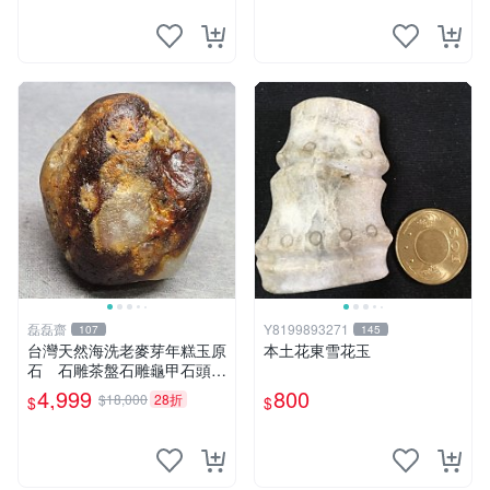
磊磊齋
Y8199893271
107
145
台灣天然海洗老麥芽年糕玉原
本土花東雪花玉
石 石雕茶盤石雕龜甲石頭臺
灣藍寶東玉東海岸心臟石黑年
4,999
800
$18,000
28折
$
$
糕玉血絲血絲玉髓秀姑玉鳳梨
芋仔玉玉石總統石