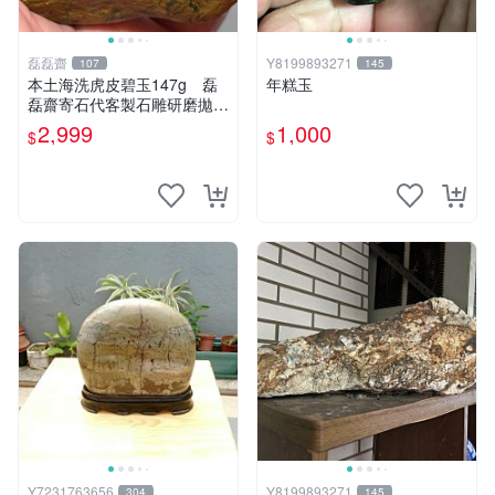
磊磊齋
Y8199893271
107
145
本土海洗虎皮碧玉147g 磊
年糕玉
磊齋寄石代客製石雕研磨拋光
養護盤珠台灣藍寶東玉東海岸
2,999
1,000
$
$
心臟石黑年糕玉髓秀姑玉鳳梨
芋仔玉總統石畫
Y7231763656
Y8199893271
304
145