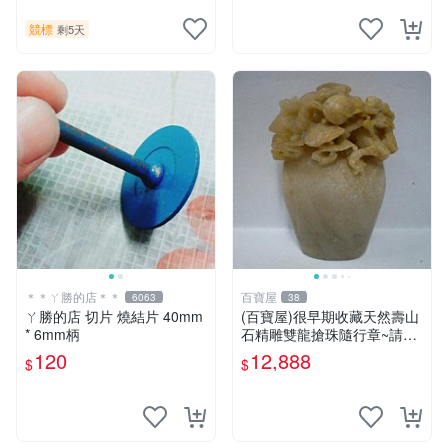
競標
剩5天
＊＊ㄚ勝的店＊＊
百寶屋
6063
38
ㄚ勝的店 切片 燒結片 40mm
(百寶屋)很早期收藏天然壽山
* 6mm柄
石精雕雙龍搶珠隨行章~請詳
見照片~特賣價僅給第一標
120
12,888
$
$