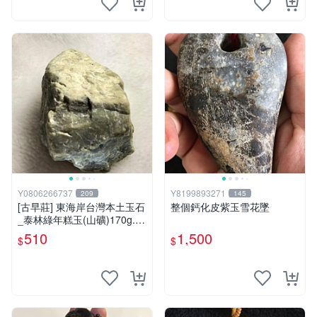
Y0806266737
Y8199893271
209
145
[古早莊] 東海岸台灣本土玉石
整個鈣化皮紫玉雪花墜
_泰林綠年糕玉(山礦)170g..Q
Q.溫潤.雕刻上選好料_綠002
510
1,500
$
$