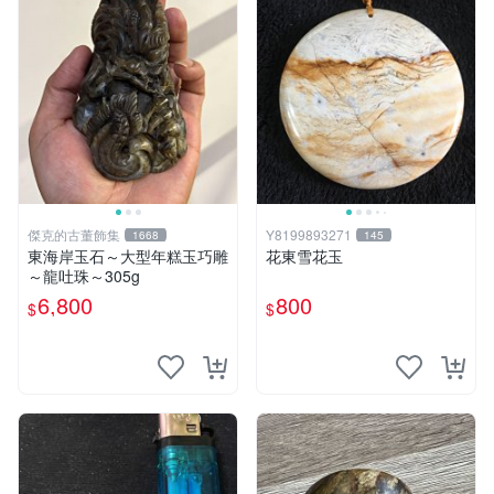
傑克的古董飾集
Y8199893271
1668
145
東海岸玉石～大型年糕玉巧雕
花東雪花玉
～龍吐珠～305g
6,800
800
$
$