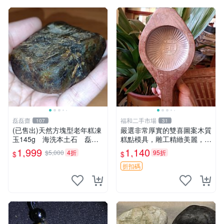
磊磊齋
福和二手市場
107
31
(已售出)天然方塊型老年糕凍
嚴選非常厚實的雙喜圖案木質
玉145g 海洗本土石 磊磊
糕點模具，雕工精緻美麗，呈
齋寄石代客製石雕研磨拋光藍
現自然包漿風味。適合收藏與
1,999
1,140
$5,000
4折
95折
$
$
寶東玉東海岸心臟石黑年糕玉
禮贈，建議入手。 雙喜 圖案
髓秀姑玉鳳梨芋仔玉
糕餅模具
折扣碼