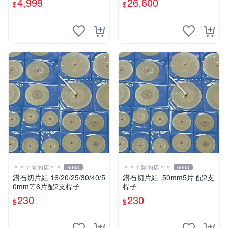
4,999
26,600
$
$
號石 端石砚
＊＊ㄚ勝的店＊＊
＊＊ㄚ勝的店＊＊
6063
6063
鑽石切片組 16/20/25/30/40/5
鑽石切片組 .50mm5片 配2支
0mm等6片配2支桿子
桿子
230
230
$
$