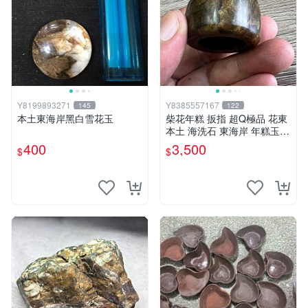
Y8199893271
Y8385557167
145
122
本土東海岸黑白雪花玉
柴花年糕 扳指 超Q極品 花東
本土 海洗石 東海岸 年糕玉
（非 和田 和闐玉 白玉 羊脂
400
3,500
$
$
總統石）