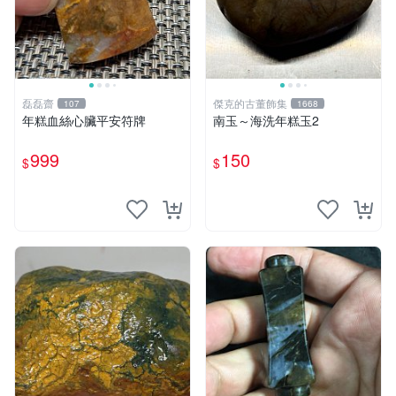
磊磊齋
傑克的古董飾集
107
1668
年糕血絲心臟平安符牌
南玉～海洗年糕玉2
999
150
$
$