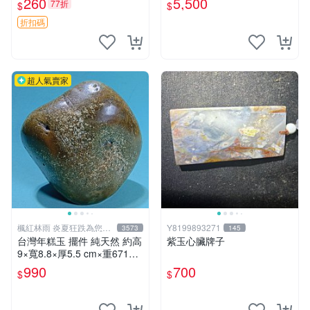
260
5,500
77折
$
$
折扣碼
超人氣賣家
楓紅林雨 炎夏狂跌為您消
Y8199893271
3573
145
暑中！
台灣年糕玉 擺件 純天然 約高
紫玉心臟牌子
9×寬8.8×厚5.5 cm×重671g
【楓紅林雨】
990
700
$
$