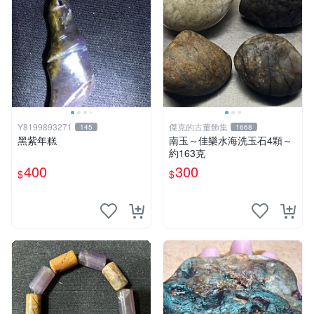
Y8199893271
傑克的古董飾集
145
1668
黑紫年糕
南玉～佳樂水海洗玉石4顆～
約163克
400
300
$
$