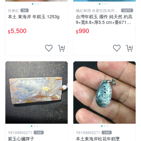
你會紅
楓紅林雨 炎夏狂跌為您消
58
3573
暑中！
本土 東海岸 年糕玉 1253g
台灣年糕玉 擺件 純天然 約高
9×寬8.8×厚5.5 cm×重671g
【楓紅林雨】
5,500
990
$
$
Y8199893271
Y8199893271
145
145
紫玉心臟牌子
本土東海岸松花年糕墜