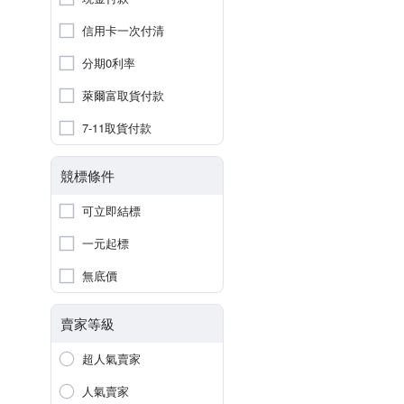
信用卡一次付清
分期0利率
萊爾富取貨付款
7-11取貨付款
競標條件
可立即結標
一元起標
無底價
賣家等級
超人氣賣家
人氣賣家