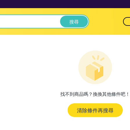
搜尋
找不到商品嗎？換換其他條件吧！
清除條件再搜尋