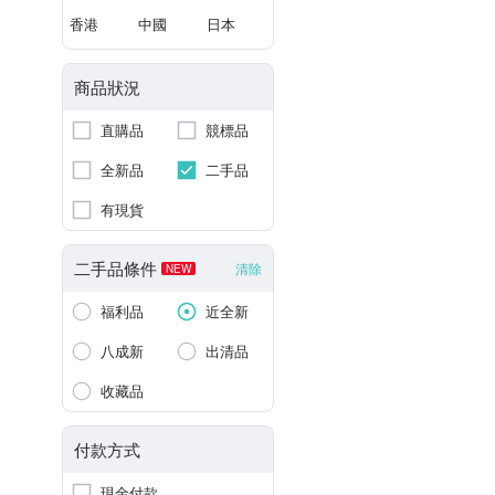
香港
中國
日本
商品狀況
直購品
競標品
全新品
二手品
有現貨
二手品條件
清除
NEW
福利品
近全新
八成新
出清品
收藏品
付款方式
現金付款