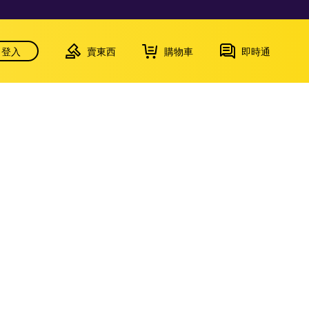
登入
賣東西
購物車
即時通