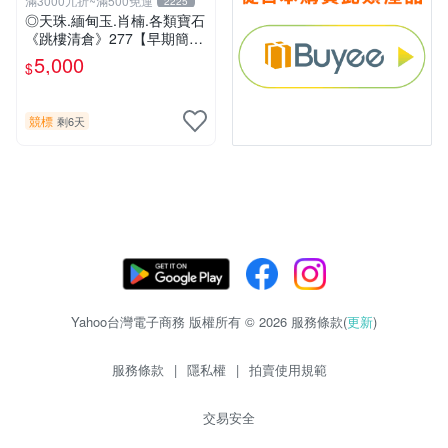
滿3000九折~滿500免運
2225
◎天珠.緬甸玉.肖楠.各類寶石
《跳樓清倉》277【早期簡易
創作.都蘭天然年糕玉﹝粿仔
5,000
$
料﹞〝纏綿〞】
競標
剩6天
Yahoo台灣電子商務 版權所有 © 2026 服務條款(
更新
)
服務條款
|
隱私權
|
拍賣使用規範
交易安全