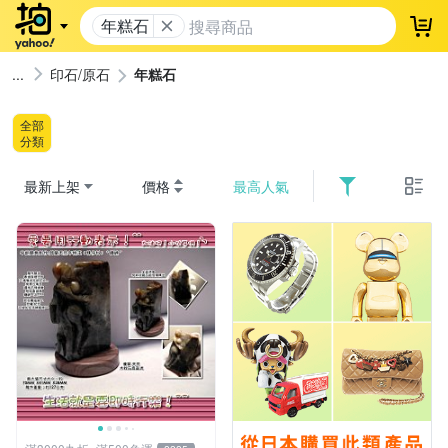
年糕石
登
印石/原石
年糕石
全部
分類
最新上架
價格
最高人氣