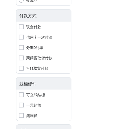
收藏品
付款方式
現金付款
信用卡一次付清
分期0利率
萊爾富取貨付款
7-11取貨付款
競標條件
可立即結標
一元起標
無底價