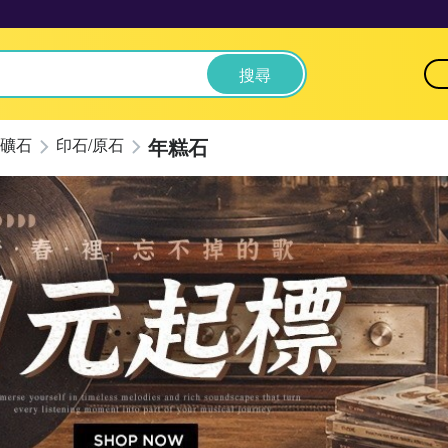
搜尋
年糕石
礦石
印石/原石