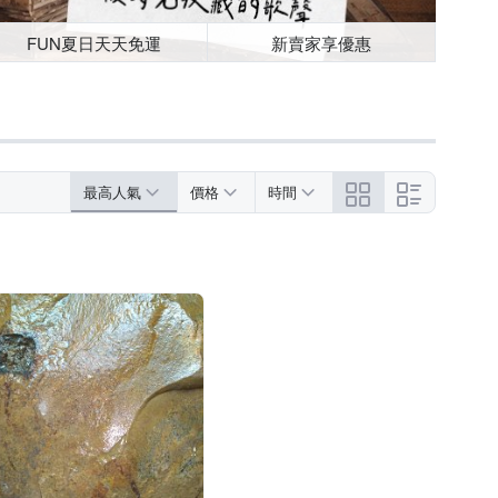
FUN夏日天天免運
新賣家享優惠
最高人氣
價格
時間