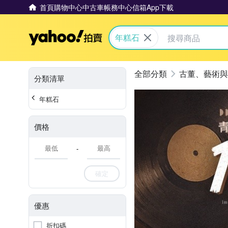
首頁
購物中心
中古車
帳務中心
信箱
App下載
Yahoo拍賣
年糕石
古董、藝術與
分類清單
年糕石
價格
-
確定
優惠
折扣碼