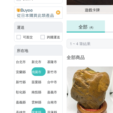
遊戲卡牌
全部
運送
(4)
可面交
跨國運送
1 ~ 4 筆結果
所在地
全部商品
台北市
新北市
基隆市
宜蘭縣
桃園市
新竹市
新竹縣
苗栗縣
台中市
彰化縣
南投縣
嘉義市
嘉義縣
雲林縣
台南市
高雄市
屏東縣
花蓮縣