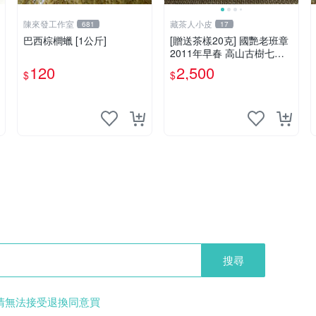
陳來發工作室
藏茶人小皮
681
17
巴西棕櫚蠟 [1公斤]
[贈送茶樣20克] 國艷老班章
2011年早春 高山古樹七子
餅
120
2,500
$
$
搜尋
清無法接受退換同意買