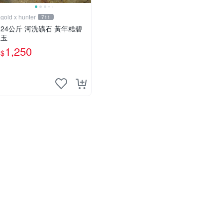
gold x hunter
711
24公斤 河洗礦石 黃年糕碧
玉
1,250
$