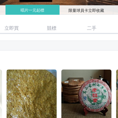
唱片一元起標
限量球員卡立即收藏
立即買
競標
二手