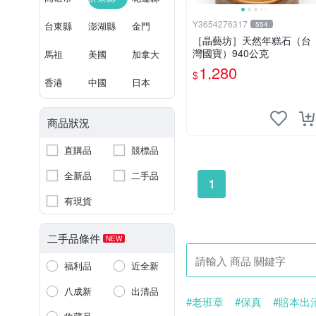
Y3654276317
台東縣
澎湖縣
金門
554
［晶藝坊］天然年糕石（台
灣國寶）940公克
馬祖
美國
加拿大
1,280
$
香港
中國
日本
商品狀況
直購品
競標品
全新品
二手品
1
有現貨
二手品條件
NEW
福利品
近全新
八成新
出清品
#老班章
#保真
#賠本出