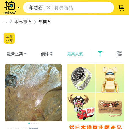
年糕石
登
印石/原石
年糕石
全部
分類
最新上架
價格
最高人氣