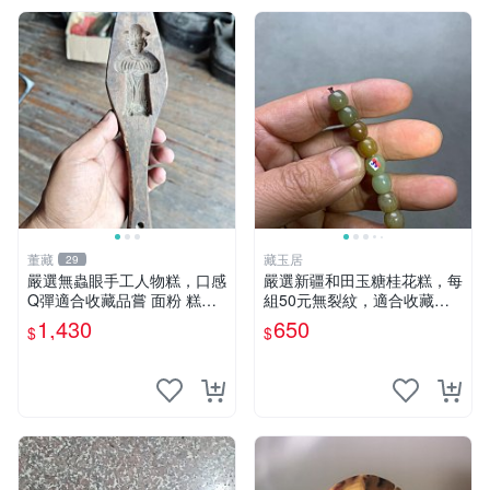
董藏
藏玉居
29
嚴選無蟲眼手工人物糕，口感
嚴選新疆和田玉糖桂花糕，每
Q彈適合收藏品嘗 面粉 糕點
組50元無裂紋，適合收藏與
人物糕
送禮 糖桂花糕 和田玉 精品
1,430
650
$
$