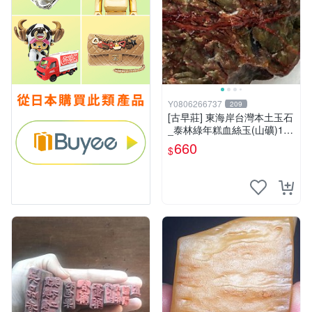
Y0806266737
209
[古早莊] 東海岸台灣本土玉石
_泰林綠年糕血絲玉(山礦)110
g..QQ.溫潤.雕刻上選好料_綠
660
$
008