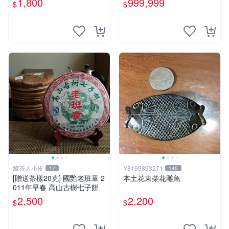
1,800
999,999
$
$
養護盤珠東玉東海岸心臟石黑
玉髓鳳梨芋仔玉
藏茶人小皮
Y8199893271
17
145
[贈送茶樣20克] 國艷老班章 2
本土花東柴花雕魚
011年早春 高山古樹七子餅
2,500
2,200
$
$