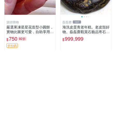
源頭寶物
磊磊齋
107
嚴選果凍星星花造型小圓餅，
海洗皮蛋青老年糕。老皮殼好
實物比圖更可愛，自助享用更
物。磊磊齋觀賞石藝品寄石加
方便 小圓餅 果凍 星星花
工代工雕刻研磨雨花石瑪瑙大
750
999,999
92折
$
$
灣石珠寶首飾寶石大陸石台灣
花東玉石珠寶首飾寶石珠寶首
折扣碼
飾壽山石雞血石壽山雞血石原
礦物