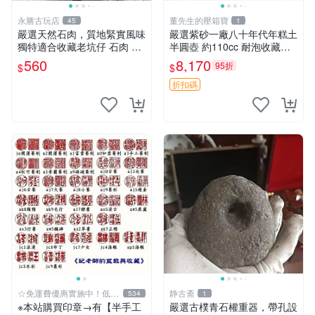
永勝古玩店
董先生的壓箱寶
45
1
嚴選天然石肉，質地緊實風味
嚴選紫砂一廠八十年代年糕土
獨特適合收藏老坑仔 石肉 老
半圓壺 約110cc 耐泡收藏佳
坑 杜鵑花
品 實用小器 年糕土 半圓壺
560
8,170
95折
$
$
紅泥
折扣碼
☆免運費優惠實施中！低於
静古斋
534
1
批發價
※本站購買印章→有【半手工
嚴選古樸青石權重器，帶孔設