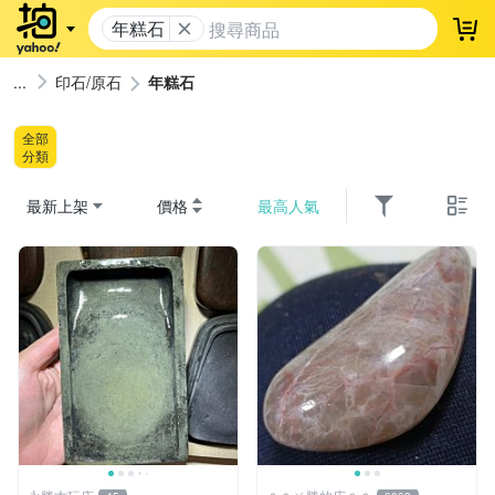
年糕石
登
印石/原石
年糕石
全部
分類
最新上架
價格
最高人氣