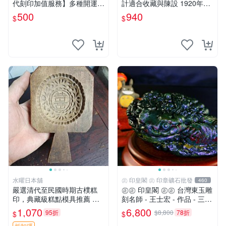
代刻印加值服務】多種開運招
計適合收藏與陳設 1920年代
財字體可選擇《紀老師玉石
古董 材質石器
500
940
$
$
坊》人一生使用、擁有玉質印
章…絕對是不一樣的! ※天然
正能量→開運聚氣、招財、避
邪…
水曜日本舖
㊣ 印皇閣 ㊣ 印章礦石批發
460
嚴選清代至民國時期古樸糕
㊣㊣ 印皇閣 ㊣㊣ 台灣東玉雕
印，典藏級糕點模具推薦 手
刻名師 - 王士宏 - 作品 - 三足
工製作的老式糕印，適合糕點
金蟾蜍 - 萬貫錢財 (師-01)
1,070
6,800
95折
$8,800
78折
$
$
愛好者收藏 清代至民國的老
折扣碼