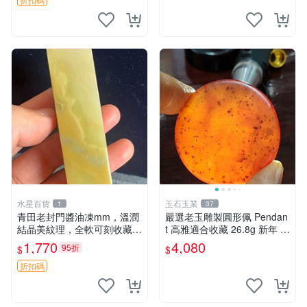
式糕印模具，傳統工藝的美味
之選 古董糕印 老式糕模
水星百貨
玉石玉業
1
37
青田老封門醬油凍mm，溫潤
嚴選老玉雕製圓形佩 Pendan
結晶美紋理，全軟可刻收藏佳
t 高雅適合收藏 26.8g 新年 老
品 篆刻 限量版
玉、雕佩、圓形
1,770
4,080
95折
$
$
折扣碼