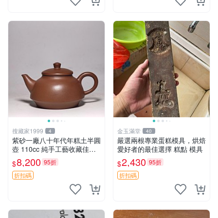
搜藏家1999
金玉滿堂
4
40
紫砂一廠八十年代年糕土半圓
嚴選兩根專業蛋糕模具，烘焙
壺 110cc 純手工藝收藏佳品
愛好者的最佳選擇 糕點 模具
小品實用 泥料珍稀 壺藝典藏
8,200
2,430
95折
95折
$
$
年糕土 売場專輯 半圓壺 泥料
特質
折扣碼
折扣碼