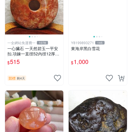
一全網站免運費一
Y8199893271
1078
145
一心臟石 一天然碧玉一平安
東海岸黑白雪花
扣.項鍊一直徑52內徑12厚8m
m重32公克.
515
1,000
$
$
競標
剩4天