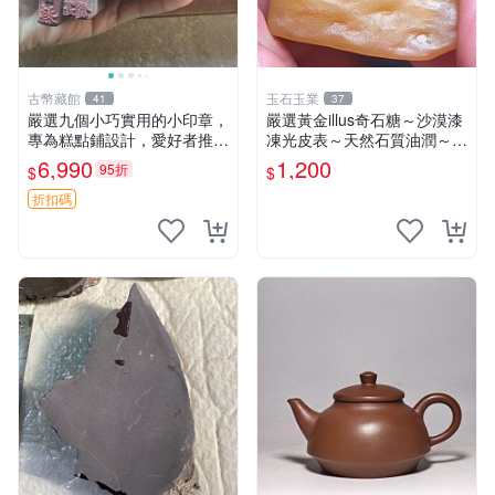
古幣藏館
玉石玉業
41
37
嚴選九個小巧實用的小印章，
嚴選黃金illus奇石糖～沙漠漆
專為糕點鋪設計，愛好者推薦
凍光皮表～天然石質油潤～年
收藏 印章 小工具 糕點店具
久包漿～光亮滑順～適合賞
6,990
1,200
95折
$
$
玩、珍藏、陳設～到手即送～
喜愛請私訊～Illus、把玩料、
折扣碼
收藏品