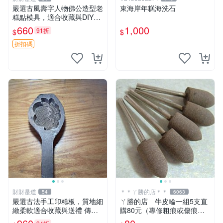
嚴選古風壽字人物佛公造型老
東海岸年糕海洗石
糕點模具，適合收藏與DIY創
作 餐桌用品 壽宴喜慶
660
1,000
91折
$
$
折扣碼
財財是道
＊＊ㄚ勝的店＊＊
54
6063
嚴選古法手工印糕板，質地細
ㄚ勝的店 牛皮輪一組5支直
緻柔軟適合收藏與送禮 傳統
購80元（專修粗痕或傷痕）
手工印糕模具 精致耐用 難得
輕鬆容易請看照片～