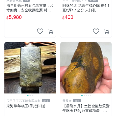
永勝古玩店
＊＊ㄚ勝的店＊＊
45
6063
清早期蘇州村石包老古董，尺
阿詠的店 花東年糕心臟 長4.1
寸如實，安全收藏推薦 村石
寬2厚1.1公分 未打孔
古董 石頭
5,980
400
$
$
玉甲子玉石玉髓翡翠專售
磊磊齋
215
107
東海岸年糕玉(手把件勒)
【雲龍水月】土挖金龍紋質變
年糕玉175g台東成功產 磊
磊齋寄石代客製石雕研磨拋光