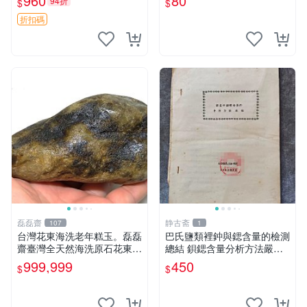
960
80
94折
$
$
好物 板模 印糕 模具
折扣碼
磊磊齋
静古斋
107
1
台灣花東海洗老年糕玉。磊磊
巴氏鹽類裡鈡與鍶含量的檢測
齋臺灣全天然海洗原石花東玉
總結 鋇鍶含量分析方法嚴選
東海岸台灣藍寶石東玉東海岸
巴氏化合物成分分析心得 化
999,999
450
$
$
心臟石皮蛋青老麥芽年糕黑鬼
學分析技法推薦
年糕玉血絲碧玉油質虎斑魚卵
碧玉髓秀姑玉鳳梨芋仔玉總統