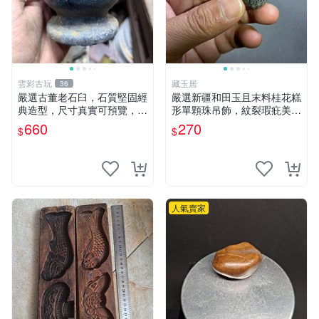
雲彩古玩
藏玉居
36
嚴選古董老石臼，石質堅固經
嚴選新疆和田玉且末料桂花糕
典造型，尺寸真實可預覽，具
形單顆珠吊飾，紋裂瑕疪美中
歲月風華，適合收藏與使用，
不足仍具收藏價值 16 粒裝 桂
660
270
$
$
不容錯過石器好物 石臼 古蹟
花糕 卡珠 吊飾
人氣賣家