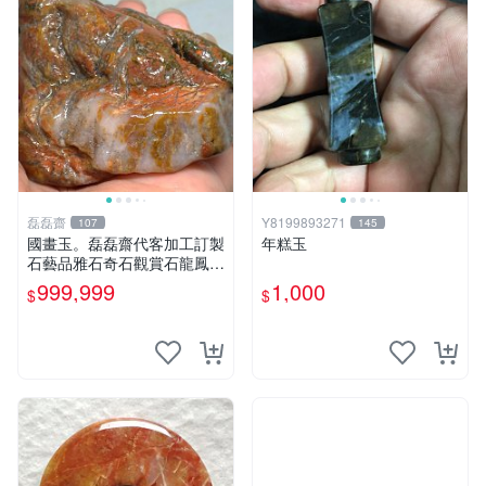
磊磊齋
Y8199893271
107
145
國畫玉。磊磊齋代客加工訂製
年糕玉
石藝品雅石奇石觀賞石龍鳳紋
虎皮碧玉石雕茶盤石雕龜甲石
999,999
1,000
$
$
雕賭石台灣招財臺灣藍寶石花
東玉石總統老挝石油質虎斑魚
卵碧玉秀姑玉鳳梨芋仔玉總統
石頭