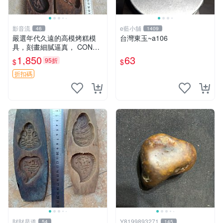
影音流
e藍小舖
46
1409
嚴選年代久遠的高模烤糕模
台灣東玉~a106
具，刻畫細膩逼真， CONDI
TION 良好，建議購買前詳查
1,850
63
95折
$
$
照片。老高模 烤糕模具 刻花
模具
折扣碼
財財是道
Y8199893271
54
145