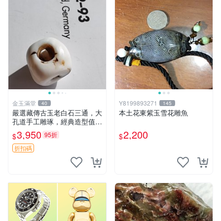
金玉滿堂
Y8199893271
40
145
嚴選藏傳古玉老白石三通，大
本土花東紫玉雪花雕魚
孔道手工雕琢，經典造型值得
收藏，直徑1.38cm對孔1.22c
3,950
2,200
95折
$
$
m高1.24cm 古玉 三通 玉器
折扣碼