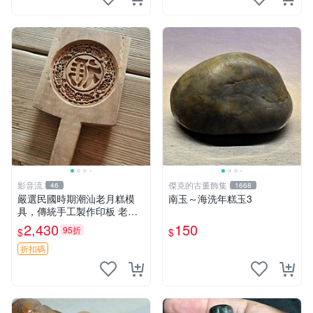
石雕
影音流
傑克的古董飾集
46
1668
嚴選民國時期潮汕老月糕模
南玉～海洗年糕玉3
具，傳統手工製作印板 老月
糕模具 潮汕文化 古董印板
2,430
150
95折
$
$
折扣碼