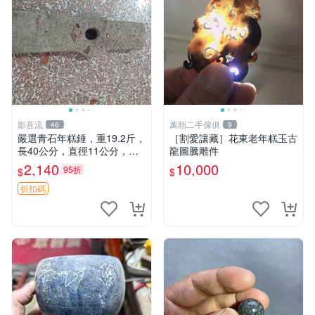
影音流
萬順二手傢俱
46
9
嚴選青石年糕錘，重19.2斤，
［割愛讓藏］花東老年糕玉古
長40公分，直徑11公分，石
龍圖騰雕件
質精良，做工扎實，自然風味
2,140
10,000
95折
$
$
獨特。適合收藏與實用。 老
物件 青石 年糕槌
折扣碼