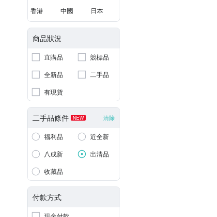
香港
中國
日本
商品狀況
直購品
競標品
全新品
二手品
有現貨
二手品條件
清除
NEW
福利品
近全新
八成新
出清品
收藏品
付款方式
現金付款