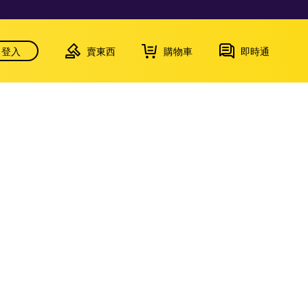
登入
賣東西
購物車
即時通