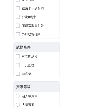
信用卡一次付清
分期0利率
萊爾富取貨付款
7-11取貨付款
競標條件
可立即結標
一元起標
無底價
賣家等級
超人氣賣家
人氣賣家