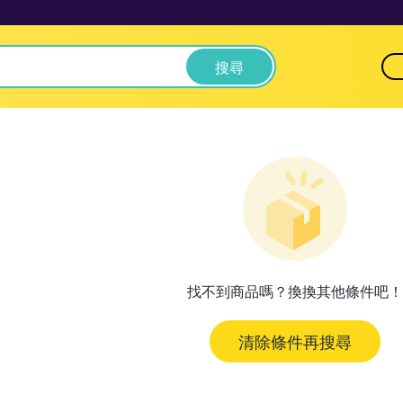
搜尋
找不到商品嗎？換換其他條件吧！
清除條件再搜尋