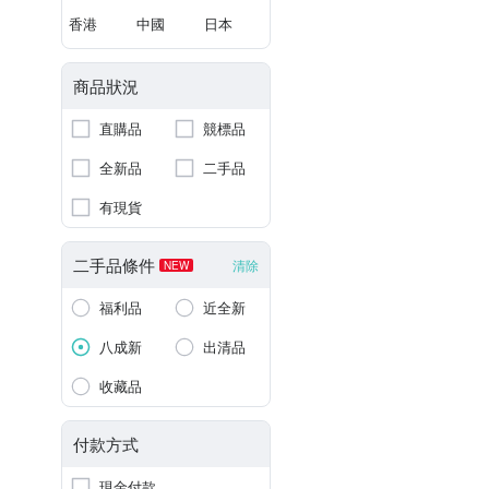
香港
中國
日本
商品狀況
直購品
競標品
全新品
二手品
有現貨
二手品條件
清除
NEW
福利品
近全新
八成新
出清品
收藏品
付款方式
現金付款