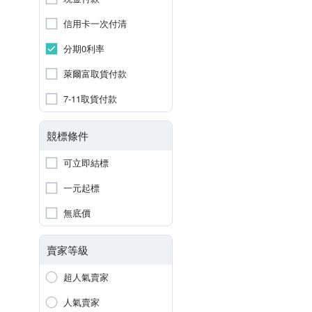
信用卡一次付清
分期0利率
萊爾富取貨付款
7-11取貨付款
競標條件
可立即結標
一元起標
無底價
賣家等級
超人氣賣家
人氣賣家