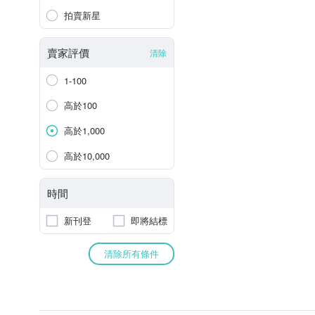
拍賣新星
賣家評價
清除
1-100
高於100
高於1,000
高於10,000
時間
新刊登
即將結標
清除所有條件