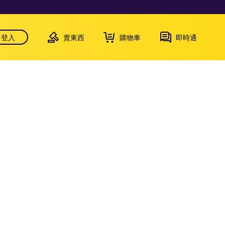
登入
賣東西
購物車
即時通