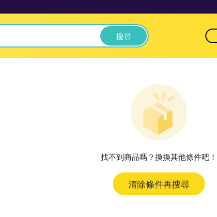
搜尋
找不到商品嗎？換換其他條件吧！
清除條件再搜尋