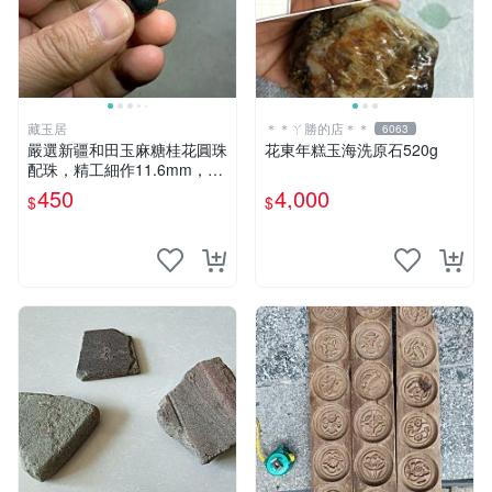
藏玉居
＊＊ㄚ勝的店＊＊
6063
嚴選新疆和田玉麻糖桂花圓珠
花東年糕玉海洗原石520g
配珠，精工細作11.6mm，價
格超值30元 和田玉 麻糖 桂花
450
4,000
$
$