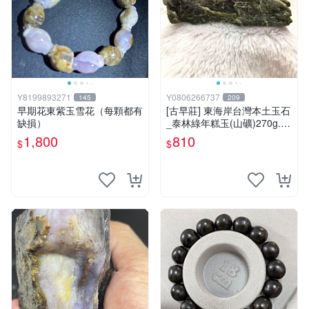
Y8199893271
Y0806266737
145
209
早期花東紫玉雪花（每顆都有
[古早莊] 東海岸台灣本土玉石
缺損）
_泰林綠年糕玉(山礦)270g..Q
Q.溫潤.雕刻上選好料_綠001
1,800
810
$
$