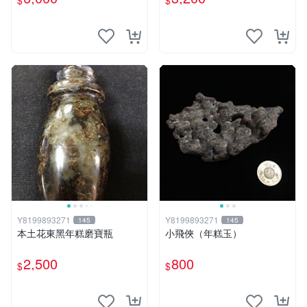
$
$
Y8199893271
Y8199893271
145
145
本土花東黑年糕磨寶瓶
小飛俠（年糕玉）
2,500
800
$
$