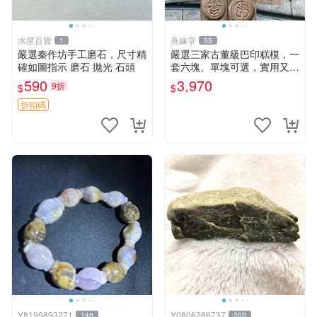
水星百貨
善緣堂
1
55
嚴選秦作坊手工磨石，尺寸精
嚴選三家古董級巴印糕模，一
確如圖指示 磨石 拋光 石頭
套六塊、單塊可選，實用又有
故事感，老物件自然磨損顯真
590
3,970
9折
$
$
摯情感。三塊同款、二塊六個
裝、一塊單個裝，完整度如
折扣碼
圖，誠意價販售中，非老
Y8199893271
Y0806266737
145
209