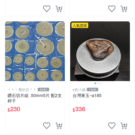
人氣賣家
＊＊ㄚ勝的店＊＊
e藍小舖
6063
1409
鑽石切片組 .50mm5片 配2支
台灣東玉~a185
桿子
230
336
$
$