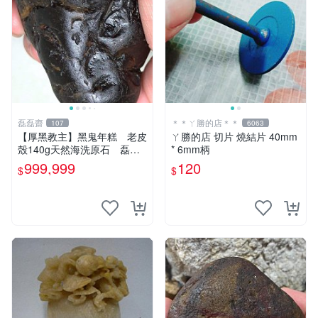
磊磊齋
＊＊ㄚ勝的店＊＊
107
6063
【厚黑教主】黑鬼年糕 老皮
ㄚ勝的店 切片 燒結片 40mm
殼140g天然海洗原石 磊磊
* 6mm柄
齋臺灣花東玉東海岸台灣藍寶
999,999
120
$
$
石東玉心臟石皮蛋青老麥芽魚
卵碧玉髓李宗吾