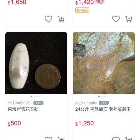
1,650
1,420
95折
$
$
董錶 腕錶收藏
老式糕點模具 古玩收藏
折扣碼
Y8199893271
gold x hunter
145
711
東海岸雪花玉勒
24公斤 河洗礦石 黃年糕碧玉
500
1,250
$
$