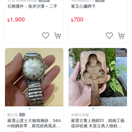
강 남 Korea House
Y8199893271
3904
145
石雕擺件：海岸沙灘 ~ 二手
紫玉心臟牌子
1,900
700
$
$
聚古堂
水曜日本舖
1
嚴選山度士大臉猫腕錶，34m
嚴選古董人物糕印，精緻工藝
m精鋼表帶，展現經典風采
值得收藏 木質古典人物糕
瑞士製表藝術，品味之選 古
模，復古設計令人愛不釋手