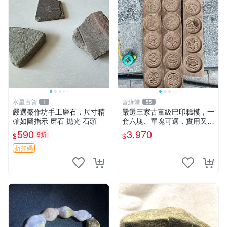
水星百貨
善緣堂
1
55
嚴選秦作坊手工磨石，尺寸精
嚴選三家古董級巴印糕模，一
確如圖指示 磨石 拋光 石頭
套六塊、單塊可選，實用又有
故事感，老物件自然磨損顯真
590
3,970
9折
$
$
摯情感。三塊同款、二塊六個
裝、一塊單個裝，完整度如
折扣碼
圖，誠意價販售中，非老