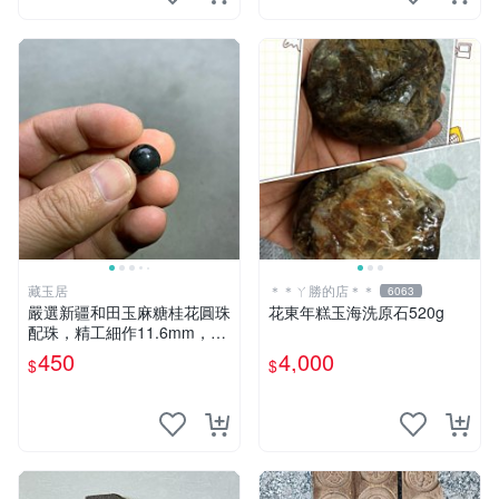
藏玉居
＊＊ㄚ勝的店＊＊
6063
嚴選新疆和田玉麻糖桂花圓珠
花東年糕玉海洗原石520g
配珠，精工細作11.6mm，價
格超值30元 和田玉 麻糖 桂花
450
4,000
$
$