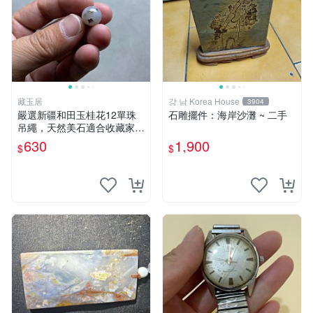
藏玉居
강 남 Korea House
3904
嚴選新疆和田玉桂花12單珠
石雕擺件：海岸沙灘 ~ 二手
吊繩，天然美石適合收藏家。
48元超值特惠！ 桂花 石頭 和
630
1,900
$
$
田玉