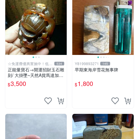
☆免運費優惠實施中！低於
Y8199893271
534
145
批發價
正能量寶石→開運招財玉石雕
早期東海岸雪花無事牌
刻/ 大掛墜~天然A貨馬達加斯
加金橘紅玉髓{福祿雙至}MAZ
3,500
1,800
$
$
22【紀老師玉石坊】冰透光
亮潤澤…