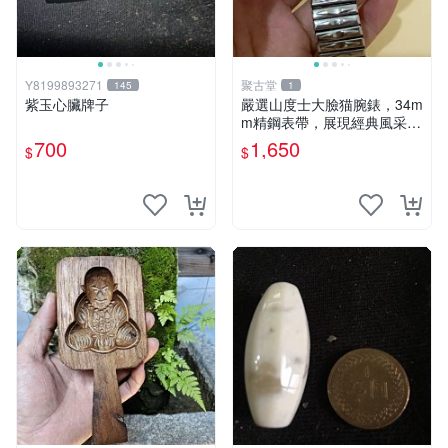
Y8199893271
聚古堂
145
1
紫玉心臟牌子
嚴選山度士大臉猫腕錶，34m
m精鋼表帶，展現經典風采
瑞士製表藝術，品味之選 古
700
1,650
$
$
董錶 腕錶收藏