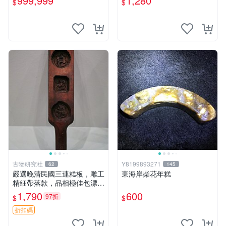
999,999
1,280
$
$
子、木患子、鬼見愁、菩提
子、黃皮子。野生無患子，顆
顆秒沉，份
古物研究社
Y8199893271
62
145
嚴選晚清民國三連糕板，雕工
東海岸柴花年糕
精細帶落款，品相極佳包漂老
氣，尺寸長35.5cm寬7.5cm
1,790
600
97折
$
$
三連糕板 民國 雕工 落款
折扣碼