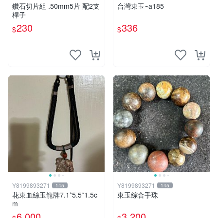
鑽石切片組 .50mm5片 配2支
台灣東玉~a185
桿子
230
336
$
$
Y8199893271
Y8199893271
145
145
花東血絲玉龍牌7.1*5.5*1.5c
東玉綜合手珠
m
6,000
3,200