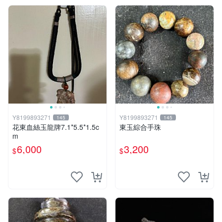
Y8199893271
Y8199893271
145
145
花東血絲玉龍牌7.1*5.5*1.5c
東玉綜合手珠
m
6,000
3,200
$
$