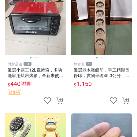
財財是道
静古斋
54
1
嚴選小霸王12L電烤箱，多功
嚴選老木雕餅印，手工精製長
能家用烘焙烤箱，全新未使
條印，實物呈現45.3公分，適
用，適合蛋糕披薩面包肉類，
合收藏與使用 糕點 印章
440
1,150
87折
$
$
全自動溫控調節，附配件齊全
迷你電烤箱 小型烤箱 電烤箱
折扣碼