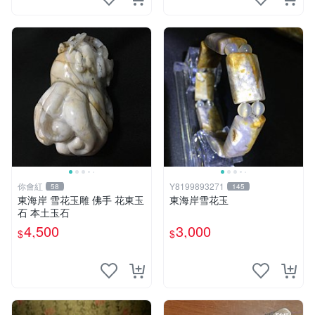
你會紅
Y8199893271
58
145
東海岸 雪花玉雕 佛手 花東玉
東海岸雪花玉
石 本土玉石
4,500
3,000
$
$