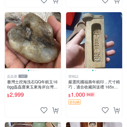
磊磊齋
寶物誌
107
臺灣土挖海洗石QQ年糕玉16
嚴選民國福壽年糕印，尺寸精
0gg磊磊齋東玉東海岸台灣藍
巧，適合收藏與送禮 165x7
寶石東玉東海岸心臟石皮蛋青
公分 福祿印 年節禮物
2,999
1,000
94折
$
$
老麥芽年糕黑鬼年糕玉血絲碧
玉油質虎斑魚卵碧玉髓秀姑玉
折扣碼
鳳梨芋仔玉總統石年節送禮品