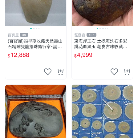
百寶屋
磊磊齋
38
107
(百寶屋)很早期收藏天然壽山
東海岸玉石 土挖海洗石多彩
石精雕雙龍搶珠隨行章~請詳
跳花血絲玉 老皮古味收藏品
見照片~特賣價僅給第一標
重量：4 0 5公克
12,888
4,999
$
$