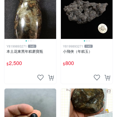
Y8199893271
Y8199893271
145
145
本土花東黑年糕磨寶瓶
小飛俠（年糕玉）
2,500
800
$
$