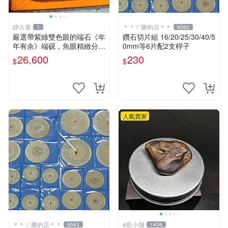
静古斋
＊＊ㄚ勝的店＊＊
1
6063
嚴選帶紫綠雙色眼的端石《年
鑽石切片組 16/20/25/30/40/5
年有余》端砚，魚眼精緻分
0mm等6片配2支桿子
明，名家工藝展現大气風華
26,600
230
$
$
號石 端石砚
人氣賣家
＊＊ㄚ勝的店＊＊
e藍小舖
6063
1409