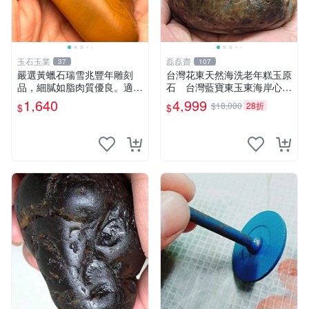
玉石玉業
磊磊齋
37
107
嚴選黃蠟石瑞雪兆豐年雕刻
台灣花東天然海洗老年糕玉原
品，細膩如脂肉質優良。適合
石 台灣藍寶東玉東海岸心臟
收藏與擺放。 瑞雪兆豐年 黃
石黑年糕玉血絲血絲玉髓秀姑
1,640
4,999
$18,000
28折
$
$
蠟石 雕刻品
玉鳳梨芋仔玉石雕茶盤石雕龜
甲石頭玉石總統石