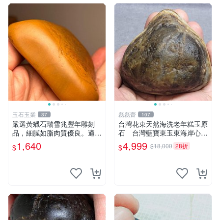
玉石玉業
磊磊齋
37
107
嚴選黃蠟石瑞雪兆豐年雕刻
台灣花東天然海洗老年糕玉原
品，細膩如脂肉質優良。適合
石 台灣藍寶東玉東海岸心臟
收藏與擺放。 瑞雪兆豐年 黃
石黑年糕玉血絲血絲玉髓秀姑
1,640
4,999
$18,000
28折
$
$
蠟石 雕刻品
玉鳳梨芋仔玉石雕茶盤石雕龜
甲石頭玉石總統石