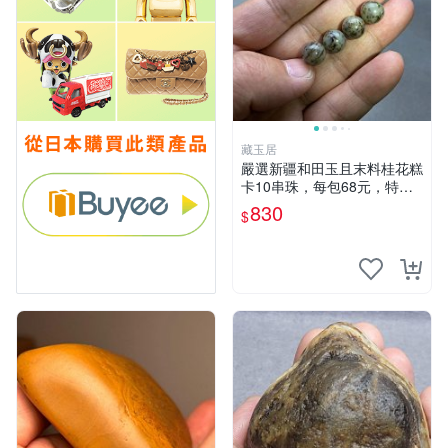
藏玉居
嚴選新疆和田玉且末料桂花糕
卡10串珠，每包68元，特色
獨特花色適合收藏。 桂花糕
830
$
卡 10 卡 玉石珠