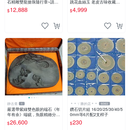
石精雕雙龍搶珠隨行章~請詳
跳花血絲玉 老皮古味收藏品
見照片~特賣價僅給第一標
重量：4 0 5公克
12,888
4,999
$
$
静古斋
＊＊ㄚ勝的店＊＊
1
6063
嚴選帶紫綠雙色眼的端石《年
鑽石切片組 16/20/25/30/40/5
年有余》端砚，魚眼精緻分
0mm等6片配2支桿子
明，名家工藝展現大气風華
26,600
230
$
$
號石 端石砚