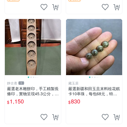
静古斋
藏玉居
1
嚴選老木雕餅印，手工精製長
嚴選新疆和田玉且末料桂花糕
條印，實物呈現45.3公分，適
卡10串珠，每包68元，特色
合收藏與使用 糕點 印章
獨特花色適合收藏。 桂花糕
1,150
830
$
$
卡 10 卡 玉石珠