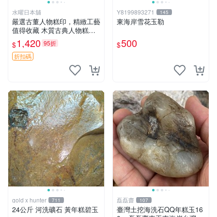
水曜日本舖
Y8199893271
145
嚴選古董人物糕印，精緻工藝
東海岸雪花玉勒
值得收藏 木質古典人物糕
模，復古設計令人愛不釋手
1,420
500
95折
$
$
老式糕點模具 古玩收藏
折扣碼
gold x hunter
磊磊齋
711
107
24公斤 河洗礦石 黃年糕碧玉
臺灣土挖海洗石QQ年糕玉16