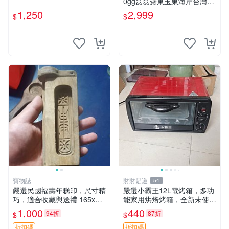
0gg磊磊齋東玉東海岸台灣藍
寶石東玉東海岸心臟石皮蛋青
1,250
2,999
$
$
老麥芽年糕黑鬼年糕玉血絲碧
玉油質虎斑魚卵碧玉髓秀姑玉
鳳梨芋仔玉總統石年節送禮品
寶物誌
財財是道
54
嚴選民國福壽年糕印，尺寸精
嚴選小霸王12L電烤箱，多功
巧，適合收藏與送禮 165x7
能家用烘焙烤箱，全新未使
公分 福祿印 年節禮物
用，適合蛋糕披薩面包肉類，
1,000
440
94折
87折
$
$
全自動溫控調節，附配件齊全
迷你電烤箱 小型烤箱 電烤箱
折扣碼
折扣碼