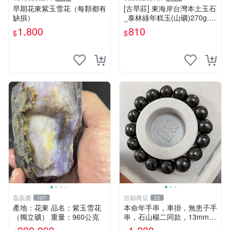
早期花東紫玉雪花（每顆都有
[古早莊] 東海岸台灣本土玉石
缺損）
_泰林綠年糕玉(山礦)270g..Q
Q.溫潤.雕刻上選好料_綠001
1,800
810
$
$
磊磊齋
百順商店
107
22
產地：花東 品名：紫玉雪花
本命年手串，車掛，無患子手
（獨立礦） 重量：960公克
串，石山楊二同款，13mm左
右精挑極品無患子手串，無患