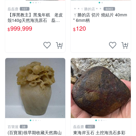
磊磊齋
＊＊ㄚ勝的店＊＊
107
6063
【厚黑教主】黑鬼年糕 老皮
ㄚ勝的店 切片 燒結片 40mm
殼140g天然海洗原石 磊磊
* 6mm柄
齋臺灣花東玉東海岸台灣藍寶
999,999
120
$
$
石東玉心臟石皮蛋青老麥芽魚
卵碧玉髓李宗吾
百寶屋
磊磊齋
38
107
(百寶屋)很早期收藏天然壽山
東海岸玉石 土挖海洗石多彩