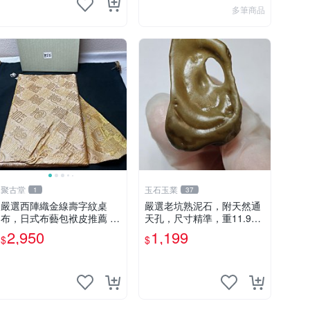
多筆商品
聚古堂
玉石玉業
1
37
嚴選西陣織金線壽字紋桌
嚴選老坑熟泥石，附天然通
布，日式布藝包袱皮推薦 壽
天孔，尺寸精準，重11.9
字 織金 西陣
克，傳說中修仙者之寶，靈
2,950
1,199
$
$
氣十足未散，送至家門即得
仙氣庇佑。老坑石、靈氣
石、通天眼