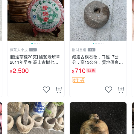
藏茶人小皮
財財是道
17
54
[贈送茶樣20克] 國艷老班章
嚴選古樸石墩，口徑17公
2011年早春 高山古樹七子
分，高13公分，質地優良適
餅
合收藏石墩 古樸 石頭
2,500
710
92折
$
$
折扣碼