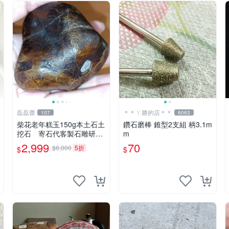
磊磊齋
＊＊ㄚ勝的店＊＊
107
6063
柴花老年糕玉150g本土石土
鑽石磨棒 錐型2支組 柄3.1m
挖石 寄石代客製石雕研磨
m
拋光養護盤珠台灣藍寶東玉
2,999
70
$6,000
5折
$
$
東海岸心臟石黑年糕玉髓秀
姑玉鳳梨芋仔玉總統石