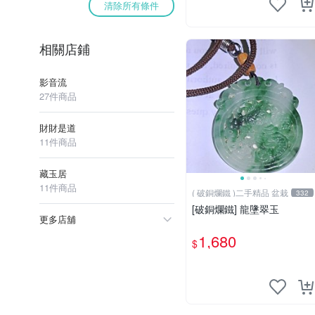
清除所有條件
相關店鋪
影音流
27件商品
財財是道
11件商品
藏玉居
11件商品
( 破銅爛鐵 )二手精品 盆栽
332
[破銅爛鐵] 龍墬翠玉
更多店舖
1,680
$