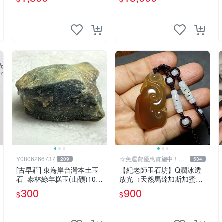
Y0806266737
☆免運費優惠實施中！低
209
534
於批發價
[古早莊] 東海岸台灣本土玉
【紀老師玉石坊】Q潤冰透
石_泰林綠年糕玉(山礦)100
放光→天然馬達加斯加蜜蠟
g..QQ.溫潤.雕刻上選好料_
色玉髓手工項鍊{福祿貔貅}
300
900
$
$
綠007
MD-50 ※正能量→聚氣招
財、驅邪吉祥平安!