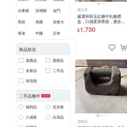
藏玉居
台東縣
澎湖縣
金門
嚴選和田玉紅糖牛轧糖禮
盒，口感柔滑香甜，適合收
馬祖
美國
加拿大
藏享用 12 卡 和田玉 紅糖
1,730
$
牛轧糖
香港
中國
日本
商品狀況
直購品
競標品
全新品
二手品
有現貨
二手品條件
NEW
福利品
近全新
八成新
出清品
寶物誌