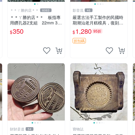
＊＊ㄚ勝的店＊＊
影音流
6063
46
＊＊ㄚ勝的店＊＊ 板指專
嚴選古法手工製作的民國時
用鑽孔器2支組 22mm 30
期潮汕老月糕模具，復刻傳
mm
統粿印滋味。 老月糕模具
350
1,280
95折
$
$
潮汕粿印 潮州糕模
折扣碼
財財是道
寶物誌
54