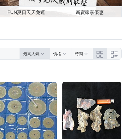
FUN夏日天天免運
新賣家享優惠
最高人氣
價格
時間