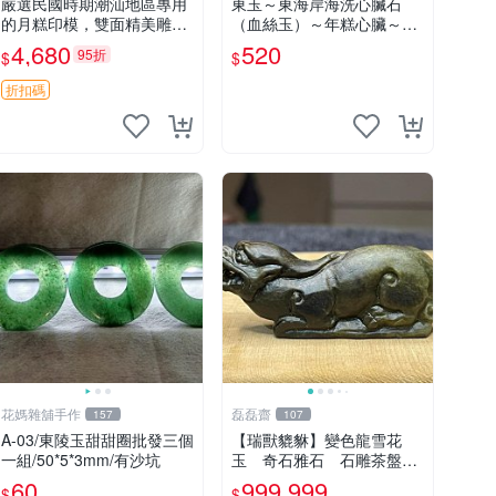
嚴選民國時期潮汕地區專用
東玉～東海岸海洗心臟石
的月糕印模，雙面精美雕刻
（血絲玉）～年糕心臟～52.
推薦收藏 潮汕糕點 印模
7g
4,680
520
95折
$
$
折扣碼
花媽雜舖手作
磊磊齋
157
107
A-03/東陵玉甜甜圈批發三個
【瑞獸貔貅】變色龍雪花
一組/50*5*3mm/有沙坑
玉 奇石雅石 石雕茶盤龜
甲石雕太極石太極玉太極禪
60
999,999
$
$