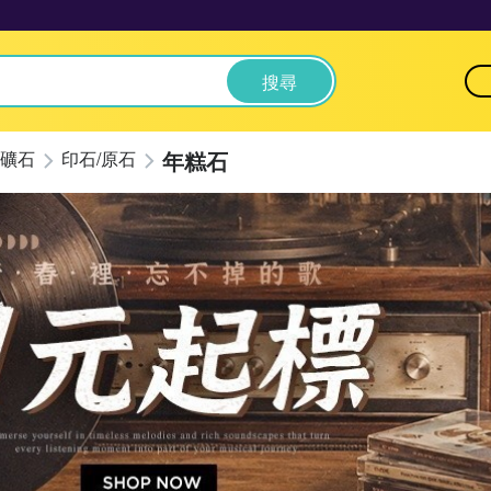
搜尋
年糕石
礦石
印石/原石