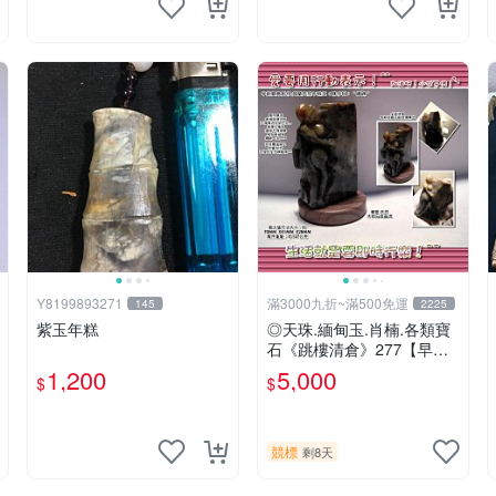
Y8199893271
滿3000九折~滿500免運
145
2225
紫玉年糕
◎天珠.緬甸玉.肖楠.各類寶
石《跳樓清倉》277【早期
簡易創作.都蘭天然年糕玉
1,200
5,000
$
$
﹝粿仔料﹞〝纏綿〞】
競標
剩8天