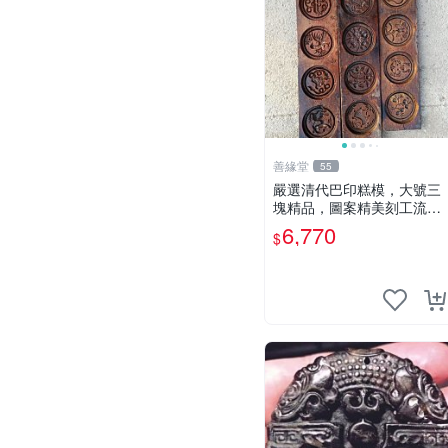
善緣堂
55
嚴選清代巴印糕模，大號三
塊精品，圖案精美刻工流
暢，小裂蟲蛀瑕疵如實見
6,770
$
圖，真誠奉送愛好收藏家。
清代 糕模 巴印紋章