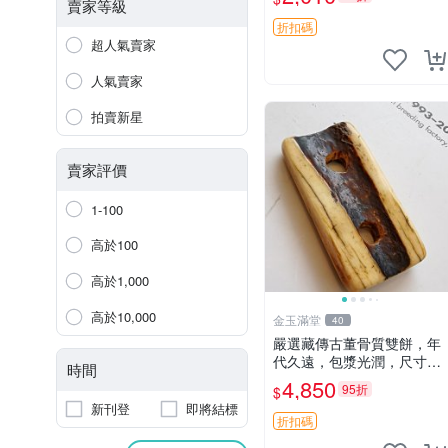
板
賣家等級
折扣碼
超人氣賣家
人氣賣家
拍賣新星
賣家評價
1-100
高於100
高於1,000
高於10,000
金玉滿堂
40
嚴選藏傳古董骨質雙餅，年
代久遠，包漿光潤，尺寸精
時間
確，適合收藏 5.95x3.1cm
4,850
95折
$
骨質 古董 雙餅
新刊登
即將結標
折扣碼