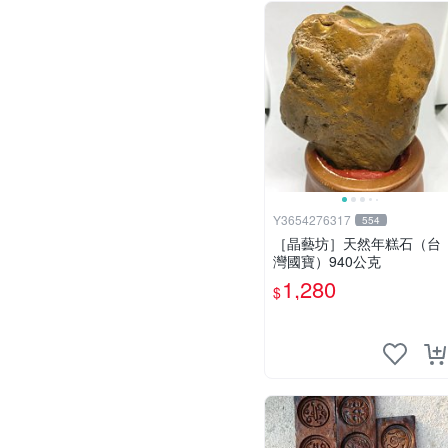
Y3654276317
554
［晶藝坊］天然年糕石（台
灣國寶）940公克
1,280
$