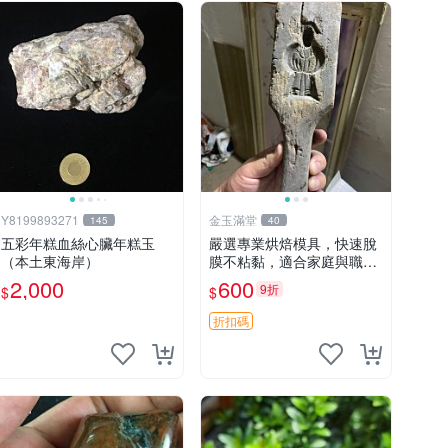
Y8199893271
金玉滿堂
145
40
五彩年糕血絲心臟年糕玉
嚴選專業烘焙模具，快速脫
（本土東海岸）
膜不粘黏，適合家庭與職業
廚師使用 西點製作好助手，
2,000
600
9折
$
$
輕鬆烘出具質感甜點 304不
銹鋼材質，長久耐用易清洗
折扣碼
西點 印模 模具