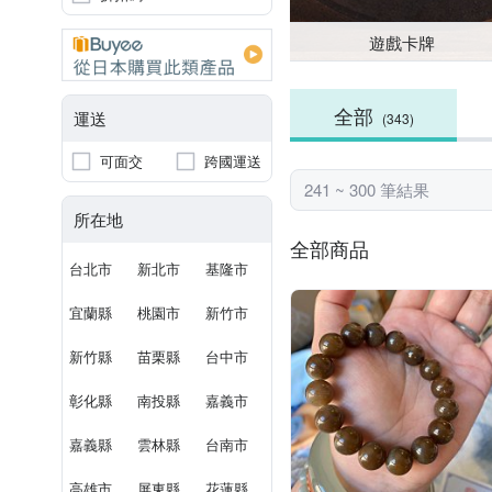
遊戲卡牌
全部
運送
(343)
可面交
跨國運送
241 ~ 300 筆結果
所在地
全部商品
台北市
新北市
基隆市
宜蘭縣
桃園市
新竹市
新竹縣
苗栗縣
台中市
彰化縣
南投縣
嘉義市
嘉義縣
雲林縣
台南市
高雄市
屏東縣
花蓮縣