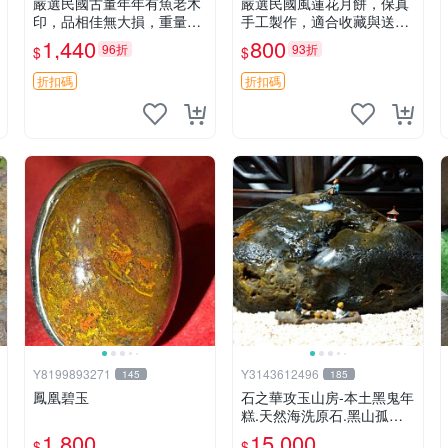
嚴選民國古董年年有魚老木
嚴選民國風蓮花月餅，保真
印，品相佳無大損，重量61.
手工製作，適合收藏與送禮
5克。尺寸：26mm×61.9m
12x9.5cm 蓮花月餅 古典 飲
1,440
800
96折
93折
$
$
m。收藏推薦。 年年有餘 老
食
木雕 古董
折扣碼
折扣碼
Y8199893271
Y3143612496
145
185
鳳凰碧玉
石之華攻玉山房-本土黑鬼年
糕.天然海洗原石.黑山孤釣.1
6.5*9*9cm.
1,800
15,000
$
$