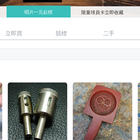
唱片一元起標
限量球員卡立即收藏
立即買
競標
二手