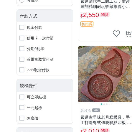
收藏品
嚴選清代手工練工石，童趣
雕刻精細耐玩收藏推薦小孩
用具 石頭 手工 童趣
2,550
95折
$
付款方式
折扣碼
現金付款
信用卡一次付清
分期0利率
萊爾富取貨付款
7-11取貨付款
競標條件
可立即結標
一元起標
影音流
46
嚴選古早味老月糕模具，手
無底價
工打造粵式傳統糕點印板 老
月糕模具 潮汕糕點 月糕印
2,010
95折
$