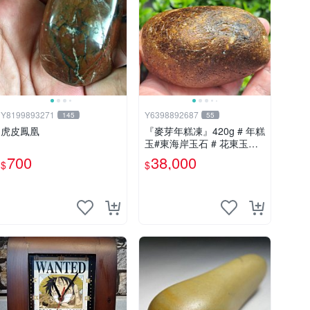
Y8199893271
Y6398892687
145
55
虎皮鳳凰
『麥芽年糕凍』420g # 年糕
玉#東海岸玉石 # 花東玉石#
總統石#台灣藍寶
700
38,000
$
$