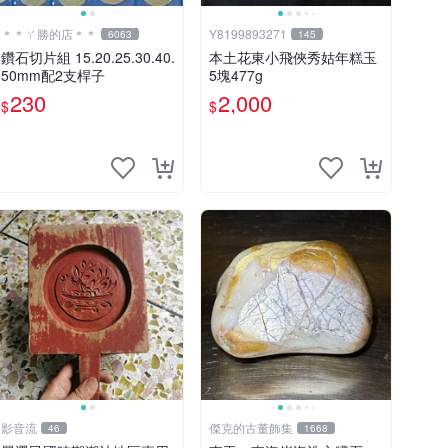
＊＊ㄚ勝的店＊＊
Y8199893271
6063
145
鑽石切片組 15.20.25.30.40.
本土花東小飛俠秀姑年糕玉
50mm配2支桿子
5塊477g
230
2,000
$
$
影音流
傑克的古董飾集
46
1668