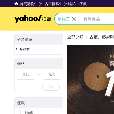
首頁
購物中心
中古車
帳務中心
信箱
App下載
Yahoo拍賣
年糕石
古董、藝術與
分類清單
年糕石
價格
-
確定
優惠
折扣碼