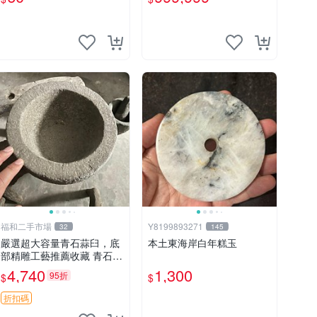
太極台灣藍寶石花東玉石總
統石老撾石田黃金瓜石太湖
石
福和二手市場
Y8199893271
32
145
嚴選超大容量青石蒜臼，底
本土東海岸白年糕玉
部精雕工藝推薦收藏 青石
蒲石 蒜臼
4,740
1,300
95折
$
$
折扣碼