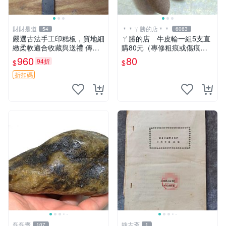
財財是道
＊＊ㄚ勝的店＊＊
54
6063
嚴選古法手工印糕板，質地細
ㄚ勝的店 牛皮輪一組5支直
緻柔軟適合收藏與送禮 傳統
購80元（專修粗痕或傷痕）
手工印糕模具 精致耐用 難得
輕鬆容易請看照片～
960
80
94折
$
$
好物 板模 印糕 模具
折扣碼
磊磊齋
静古斋
107
1