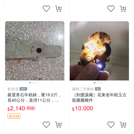
影音流
萬順二手傢俱
47
9
嚴選青石年糕錘，重19.2斤，
［割愛讓藏］花東老年糕玉古
長40公分，直徑11公分，石
龍圖騰雕件
質精良，做工扎實，自然風味
2,140
10,000
95折
$
$
獨特。適合收藏與實用。 老
物件 青石 年糕槌
折扣碼