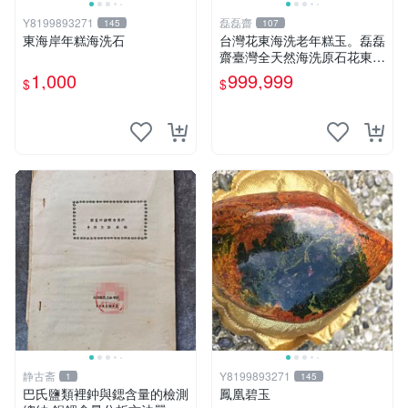
Y8199893271
磊磊齋
145
107
東海岸年糕海洗石
台灣花東海洗老年糕玉。磊磊
齋臺灣全天然海洗原石花東玉
東海岸台灣藍寶石東玉東海岸
1,000
999,999
$
$
心臟石皮蛋青老麥芽年糕黑鬼
年糕玉血絲碧玉油質虎斑魚卵
碧玉髓秀姑玉鳳梨芋仔玉總統
石雕
静古斋
Y8199893271
1
145
巴氏鹽類裡鈡與鍶含量的檢測
鳳凰碧玉