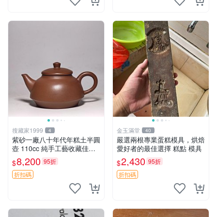
搜藏家1999
金玉滿堂
4
40
紫砂一廠八十年代年糕土半圓
嚴選兩根專業蛋糕模具，烘焙
壺 110cc 純手工藝收藏佳品
愛好者的最佳選擇 糕點 模具
小品實用 泥料珍稀 壺藝典藏
8,200
2,430
95折
95折
$
$
年糕土 売場專輯 半圓壺 泥料
特質
折扣碼
折扣碼