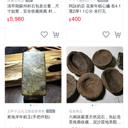
永勝古玩店
＊＊ㄚ勝的店＊＊
45
6063
清早期蘇州村石包老古董，尺
阿詠的店 花東年糕心臟 長4.1
寸如實，安全收藏推薦 村石
寬2厚1.1公分 未打孔
古董 石頭
5,980
400
$
$
玉甲子玉石玉髓翡翠專售
張泉商店
215
東海岸年糕玉(手把件勒)
六兩裝嚴選天然泥石，魚缸造
景推薦收藏，泥沙質地美觀
泥石 石頭 鱽Tank