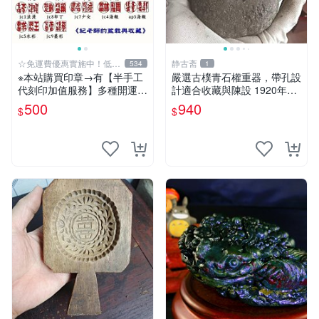
☆免運費優惠實施中！低於
静古斋
534
1
批發價
※本站購買印章→有【半手工
嚴選古樸青石權重器，帶孔設
代刻印加值服務】多種開運招
計適合收藏與陳設 1920年代
財字體可選擇《紀老師玉石
古董 材質石器
500
940
$
$
坊》人一生使用、擁有玉質印
章…絕對是不一樣的! ※天然
正能量→開運聚氣、招財、避
邪…