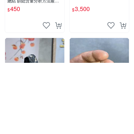
總結 鋇鍶含量分析方法嚴選
巴氏化合物成分分析心得 化
450
3,500
$
$
學分析技法推薦
玉石玉業
藏玉居
37
嚴選靈璧石雕琢天然美石，飽
嚴選新疆和田玉且末料桂花糕
滿山形獨特洞紋推薦收藏 靈
形單顆珠吊飾，紋裂瑕疪美中
璧石 雕刻 石頭
不足仍具收藏價值 16 粒裝 桂
380
270
$
$
花糕 卡珠 吊飾