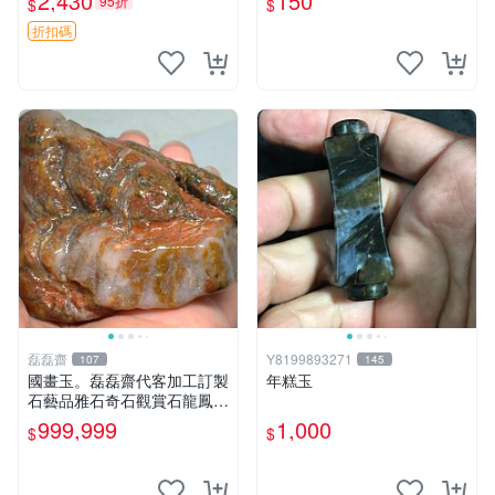
2,430
150
95折
$
$
折扣碼
磊磊齋
Y8199893271
107
145
國畫玉。磊磊齋代客加工訂製
年糕玉
石藝品雅石奇石觀賞石龍鳳紋
虎皮碧玉石雕茶盤石雕龜甲石
999,999
1,000
$
$
雕賭石台灣招財臺灣藍寶石花
東玉石總統老挝石油質虎斑魚
卵碧玉秀姑玉鳳梨芋仔玉總統