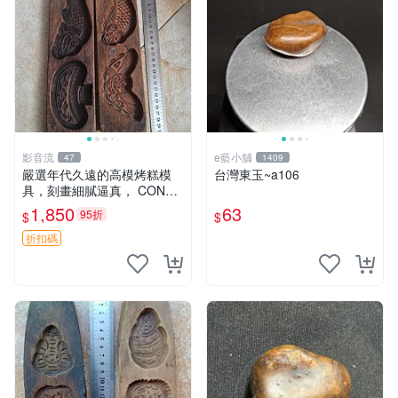
影音流
e藍小舖
47
1409
嚴選年代久遠的高模烤糕模
台灣東玉~a106
具，刻畫細膩逼真， CONDI
TION 良好，建議購買前詳查
1,850
63
95折
$
$
照片。老高模 烤糕模具 刻花
模具
折扣碼