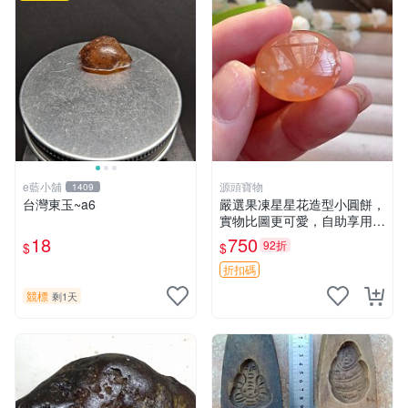
e藍小舖
源頭寶物
1409
台灣東玉~a6
嚴選果凍星星花造型小圓餅，
實物比圖更可愛，自助享用更
方便 小圓餅 果凍 星星花
18
750
92折
$
$
折扣碼
競標
剩1天