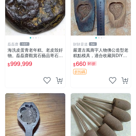
磊磊齋
財財是道
107
54
海洗皮蛋青老年糕。老皮殼好
嚴選古風壽字人物佛公造型老
物。磊磊齋觀賞石藝品寄石加
糕點模具，適合收藏與DIY創
工代工雕刻研磨雨花石瑪瑙大
作 餐桌用品 壽宴喜慶
999,999
660
91折
$
$
灣石珠寶首飾寶石大陸石台灣
花東玉石珠寶首飾寶石珠寶首
折扣碼
飾壽山石雞血石壽山雞血石原
礦物