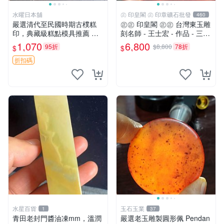
水曜日本舖
㊣ 印皇閣 ㊣ 印章礦石批發
460
嚴選清代至民國時期古樸糕
㊣㊣ 印皇閣 ㊣㊣ 台灣東玉雕
印，典藏級糕點模具推薦 手
刻名師 - 王士宏 - 作品 - 三足
工製作的老式糕印，適合糕點
金蟾蜍 - 萬貫錢財 (師-01)
1,070
6,800
95折
$8,800
78折
$
$
愛好者收藏 清代至民國的老
式糕印模具，傳統工藝的美味
折扣碼
之選 古董糕印 老式糕模
水星百貨
玉石玉業
1
37
青田老封門醬油凍mm，溫潤
嚴選老玉雕製圓形佩 Pendan