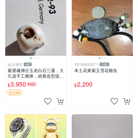
金玉滿堂
Y8199893271
40
145
嚴選藏傳古玉老白石三通，大
本土花東紫玉雪花雕魚
孔道手工雕琢，經典造型值得
收藏，直徑1.38cm對孔1.22c
3,950
2,200
95折
$
$
m高1.24cm 古玉 三通 玉器
折扣碼