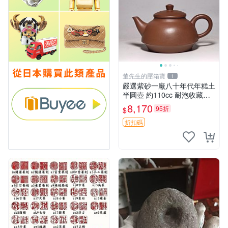
董先生的壓箱寶
1
嚴選紫砂一廠八十年代年糕土
半圓壺 約110cc 耐泡收藏佳
品 實用小器 年糕土 半圓壺
8,170
95折
$
紅泥
折扣碼