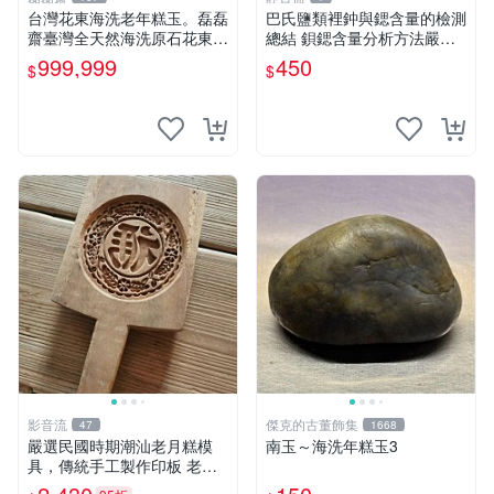
台灣花東海洗老年糕玉。磊磊
巴氏鹽類裡鈡與鍶含量的檢測
齋臺灣全天然海洗原石花東玉
總結 鋇鍶含量分析方法嚴選
東海岸台灣藍寶石東玉東海岸
巴氏化合物成分分析心得 化
999,999
450
$
$
心臟石皮蛋青老麥芽年糕黑鬼
學分析技法推薦
年糕玉血絲碧玉油質虎斑魚卵
碧玉髓秀姑玉鳳梨芋仔玉總統
石雕
影音流
傑克的古董飾集
47
1668
嚴選民國時期潮汕老月糕模
南玉～海洗年糕玉3
具，傳統手工製作印板 老月
糕模具 潮汕文化 古董印板