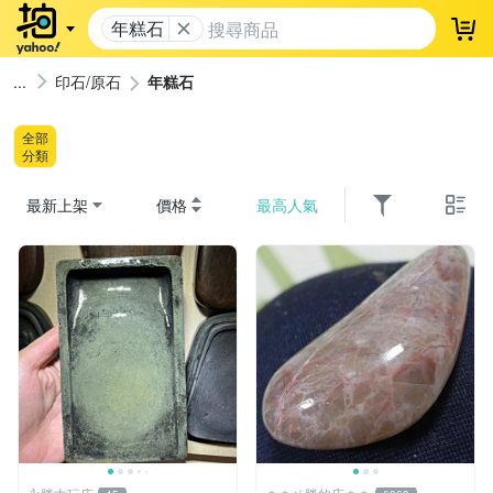
年糕石
登
印石/原石
年糕石
全部
分類
最新上架
價格
最高人氣