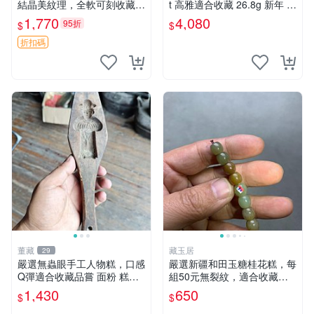
結晶美紋理，全軟可刻收藏佳
t 高雅適合收藏 26.8g 新年 老
品 篆刻 限量版
玉、雕佩、圓形
1,770
4,080
95折
$
$
折扣碼
董藏
藏玉居
29
嚴選無蟲眼手工人物糕，口感
嚴選新疆和田玉糖桂花糕，每
Q彈適合收藏品嘗 面粉 糕點
組50元無裂紋，適合收藏與
人物糕
送禮 糖桂花糕 和田玉 精品
1,430
650
$
$