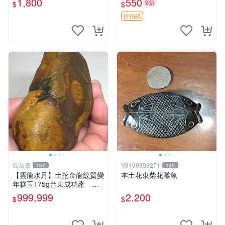
1,800
550
9折
$
$
折扣碼
磊磊齋
Y8199893271
107
145
【雲龍水月】土挖金龍紋質變
本土花東柴花雕魚
年糕玉175g台東成功產 磊
磊齋寄石代客製石雕研磨拋光
999,999
2,200
$
$
養護盤珠東玉東海岸心臟石黑
玉髓鳳梨芋仔玉