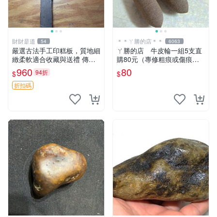
財財是道
＊＊ㄚ勝的店＊＊
54
6063
嚴選古法手工印糕板，質地細
ㄚ勝的店 牛皮輪一組5支直
緻柔軟適合收藏與送禮 傳統
購80元（專修粗痕或傷痕）
手工印糕模具 精致耐用 難得
輕鬆容易請看照片～
960
80
94折
$
$
好物 板模 印糕 模具
折扣碼