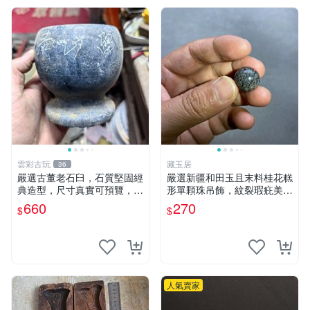
雲彩古玩
藏玉居
36
嚴選古董老石臼，石質堅固經
嚴選新疆和田玉且末料桂花糕
典造型，尺寸真實可預覽，具
形單顆珠吊飾，紋裂瑕疪美中
歲月風華，適合收藏與使用，
不足仍具收藏價值 16 粒裝 桂
660
270
$
$
不容錯過石器好物 石臼 古蹟
花糕 卡珠 吊飾
人氣賣家