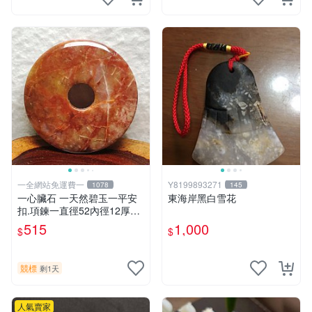
石頭
一全網站免運費一
Y8199893271
1078
145
一心臟石 一天然碧玉一平安
東海岸黑白雪花
扣.項鍊一直徑52內徑12厚8m
m重32公克.
515
1,000
$
$
競標
剩1天
人氣賣家