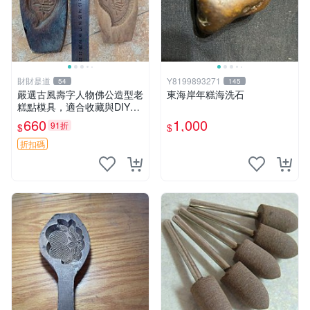
財財是道
Y8199893271
54
145
嚴選古風壽字人物佛公造型老
東海岸年糕海洗石
糕點模具，適合收藏與DIY創
作 餐桌用品 壽宴喜慶
660
1,000
91折
$
$
折扣碼