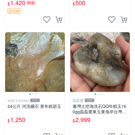
模，復古設計令人愛不釋手
1,420
500
95折
$
$
老式糕點模具 古玩收藏
折扣碼
gold x hunter
磊磊齋
711
107
24公斤 河洗礦石 黃年糕碧玉
臺灣土挖海洗石QQ年糕玉16
0gg磊磊齋東玉東海岸台灣藍
寶石東玉東海岸心臟石皮蛋青
1,250
2,999
$
$
老麥芽年糕黑鬼年糕玉血絲碧
玉油質虎斑魚卵碧玉髓秀姑玉
鳳梨芋仔玉總統石年節送禮品