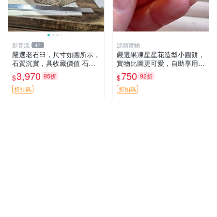
影音流
源頭寶物
47
嚴選老石臼，尺寸如圖所示，
嚴選果凍星星花造型小圓餅，
石質沉實，具收藏價值 石臼
實物比圖更可愛，自助享用更
古物 古董
方便 小圓餅 果凍 星星花
3,970
750
95折
92折
$
$
折扣碼
折扣碼