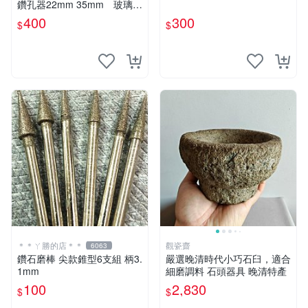
鑽孔器22mm 35mm 玻璃玉
石等硬物使用～
400
300
$
$
＊＊ㄚ勝的店＊＊
觀瓷齋
6063
鑽石磨棒 尖款錐型6支組 柄3.
嚴選晚清時代小巧石臼，適合
1mm
細磨調料 石頭器具 晚清特產
100
2,830
$
$