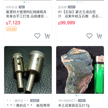
財財是道
磊磊齋
54
107
嚴選特大號潮州紅桃粿模具
01【石翁】蒙古王成吉思
黃泰合手工打造 品相優良 潮
汗 花東年糕玉石雕 原石隨
州紅桃粿模具 大號 特殊工藝
型手工巧雕 3000ｇ 原
7,123
99,999
$
$
黃泰合 特大號潮州紅桃粿模
木瘤檯王座
具 黃泰合推薦品相佳 特大尺
折扣碼
寸潮州紅桃粿模
＊＊ㄚ勝的店＊＊
Y8199893271
6063
145
＊＊ㄚ勝的店＊＊ 板指專用
本土花東跳花玉217g