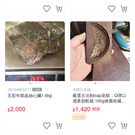
Y8199893271
水曜日本舖
145
五彩年糕血絲心臟1.6kg
嚴選古法制icap老糕，Q彈口
感香甜軟糯 160g推薦收藏伴
手禮 米糕 老糕 贈品
2,000
1,420
95折
$
$
折扣碼