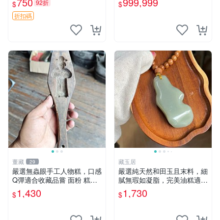
750
999,999
92折
$
$
灣石珠寶首飾寶石大陸石台灣
花東玉石珠寶首飾寶石珠寶首
折扣碼
飾壽山石雞血石壽山雞血石原
礦物
董藏
藏玉居
29
嚴選無蟲眼手工人物糕，口感
嚴選純天然和田玉且末料，細
Q彈適合收藏品嘗 面粉 糕點
膩無瑕如凝脂，完美油糕適合
人物糕
收藏與送禮。 純天然和田
1,430
1,730
$
$
玉、油糕、玉器