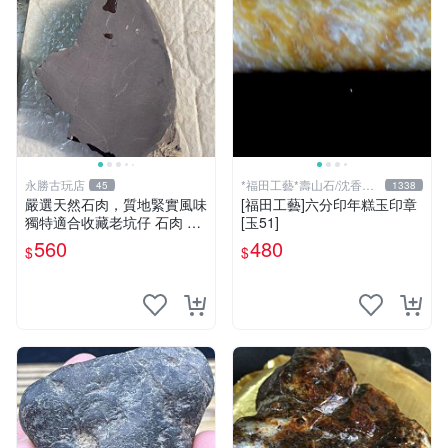
永勝古玩店
*福田工藝*壽山石/沈香檀
45
1338
香
嚴選天然石肉，質地緊實風味
[福田工藝]六分印年糕玉印章
獨特適合收藏老坑仔 石肉 老
[玉51]
坑 杜鵑花
560
480
$
$