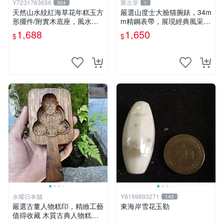
Y7231763656
聚古堂
304
1
天然山水紋紅海草花年糕玉方
嚴選山度士大臉猫腕錶，34m
形擺件/附實木底座，風水財
m精鋼表帶，展現經典風采
位擺飾，居家藝術擺飾，便宜
瑞士製表藝術，品味之選 古
1,688
1,650
$
$
出清1688元，重約1630公克
董錶 腕錶收藏
水曜日本舖
Y8199893271
145
嚴選古董人物糕印，精緻工藝
東海岸雪花玉勒
值得收藏 木質古典人物糕