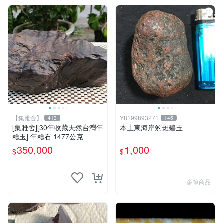
【集雅舍】
Y8199893271
413
145
[集雅舍][30年收藏天然台灣年
本土東海岸豹斑碧玉
糕玉] 年糕石 1477公克
350,000
1,000
$
$
多筆商品