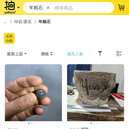
年糕石
登
印石/原石
年糕石
全部
分類
最新上架
價格
最高人氣