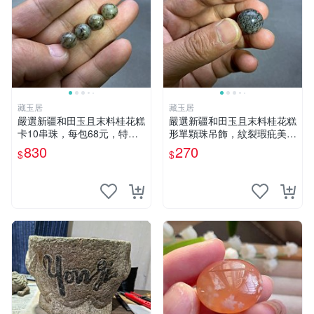
藏玉居
藏玉居
嚴選新疆和田玉且末料桂花糕
嚴選新疆和田玉且末料桂花糕
卡10串珠，每包68元，特色
形單顆珠吊飾，紋裂瑕疪美中
獨特花色適合收藏。 桂花糕
不足仍具收藏價值 16 粒裝 桂
830
270
$
$
卡 10 卡 玉石珠
花糕 卡珠 吊飾