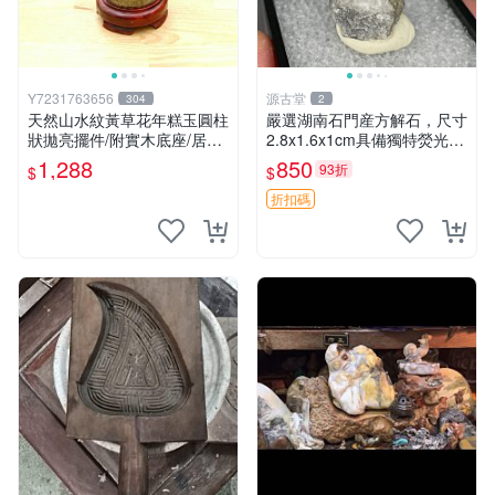
Y7231763656
源古堂
304
2
天然山水紋黃草花年糕玉圓柱
嚴選湖南石門産方解石，尺寸
狀拋亮擺件/附實木底座/居家
2.8x1.6x1cm具備獨特熒光效
藝術擺件超好看，珍藏品出
果，適合收藏與鑑賞 方解石
1,288
850
93折
$
$
清，重約1490公克
熒光 收藏
折扣碼