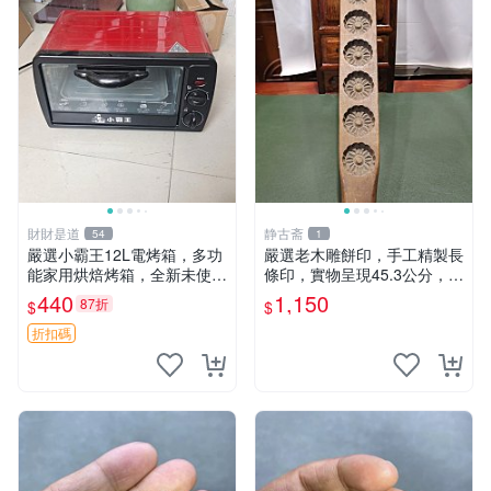
財財是道
静古斋
54
1
嚴選小霸王12L電烤箱，多功
嚴選老木雕餅印，手工精製長
能家用烘焙烤箱，全新未使
條印，實物呈現45.3公分，適
用，適合蛋糕披薩面包肉類，
合收藏與使用 糕點 印章
440
1,150
87折
$
$
全自動溫控調節，附配件齊全
迷你電烤箱 小型烤箱 電烤箱
折扣碼