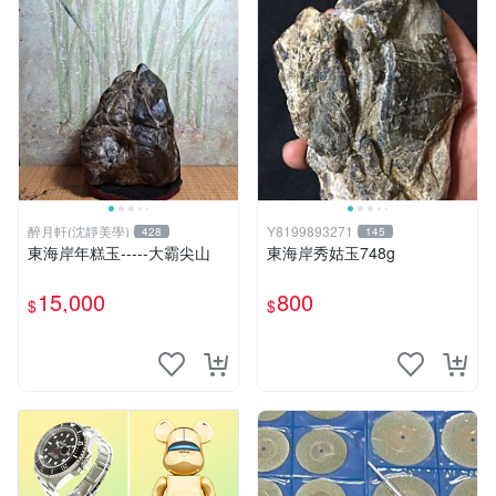
醉月軒(沈靜美學)
Y8199893271
428
145
東海岸年糕玉-----大霸尖山
東海岸秀姑玉748g
15,000
800
$
$