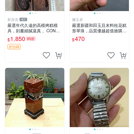
影音流
藏玉居
47
嚴選年代久遠的高模烤糕模
嚴選新疆和田玉且末料桂花糕
具，刻畫細膩逼真， CONDI
形單珠，品質優越超值搶購
TION 良好，建議購買前詳查
中！32元享原價二倍美寶
1,850
470
95折
$
$
照片。老高模 烤糕模具 刻花
珠。桂花糕形、單珠、和田玉
模具
折扣碼