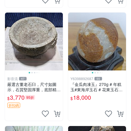
影音流
Y6398892687
47
55
嚴選古董老石臼，尺寸如圖
『金瓜肉凍玉』270g # 年糕
示，石質堅固厚重，底部精雕
玉#東海岸玉石 # 花東玉石#
花紋，錘頭完好無損。適合收
總統石#台灣藍寶
3,770
18,000
95折
$
$
藏或實用。 石臼 收藏 錘頭
折扣碼