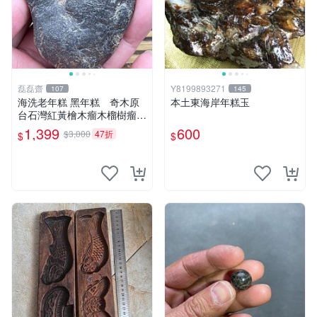
磊磊齋
Y8199893271
107
145
海洗老年糕 黑年糕 奇木原
本土東海岸年糕玉
台石灣紅黃檜木瘤木榴樹瘤樹
榴木雕滿釘閃花瘤沉水釘仔花
1,399
600
$3,000
47折
$
$
一級木肖楠土豆瘤鳳尾瘤倒吊
瘤聚寶盆手排佛珠3DＱ絲瘤
烏木陰沉香梢楠精油黃金磚福
氣豬