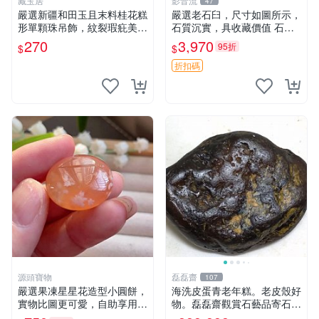
藏玉居
影音流
47
嚴選新疆和田玉且末料桂花糕
嚴選老石臼，尺寸如圖所示，
形單顆珠吊飾，紋裂瑕疪美中
石質沉實，具收藏價值 石臼
不足仍具收藏價值 16 粒裝 桂
古物 古董
270
3,970
95折
$
$
花糕 卡珠 吊飾
折扣碼
源頭寶物
磊磊齋
107
嚴選果凍星星花造型小圓餅，
海洗皮蛋青老年糕。老皮殼好
實物比圖更可愛，自助享用更
物。磊磊齋觀賞石藝品寄石加
方便 小圓餅 果凍 星星花
工代工雕刻研磨雨花石瑪瑙大