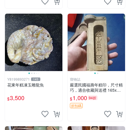
Y8199893271
寶物誌
145
花東年糕凍玉雕龍魚
嚴選民國福壽年糕印，尺寸精
巧，適合收藏與送禮 165x7
公分 福祿印 年節禮物
3,500
1,000
94折
$
$
折扣碼