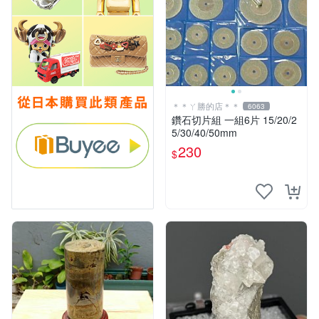
＊＊ㄚ勝的店＊＊
6063
鑽石切片組 一組6片 15/20/2
5/30/40/50mm
230
$