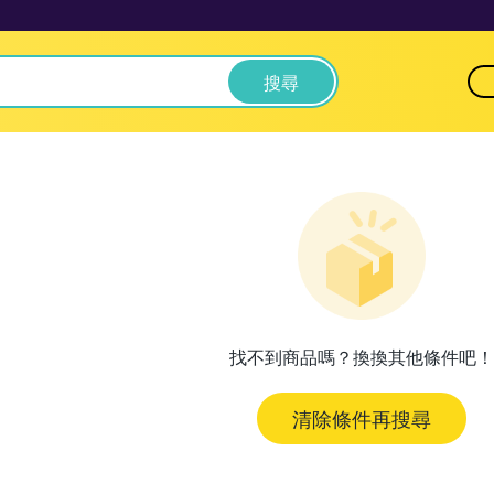
搜尋
找不到商品嗎？換換其他條件吧！
清除條件再搜尋