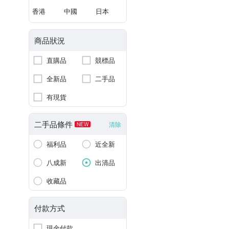
香港
中國
日本
商品狀況
直購品
競標品
全新品
二手品
有現貨
二手品條件
清除
NEW
福利品
近全新
八成新
出清品
收藏品
付款方式
現金付款