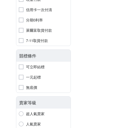
信用卡一次付清
分期0利率
萊爾富取貨付款
7-11取貨付款
競標條件
可立即結標
一元起標
無底價
賣家等級
超人氣賣家
人氣賣家