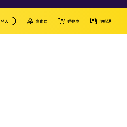
登入
賣東西
購物車
即時通