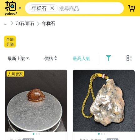
年糕石
登
印石/原石
年糕石
全部
分類
最新上架
價格
最高人氣
人氣賣家