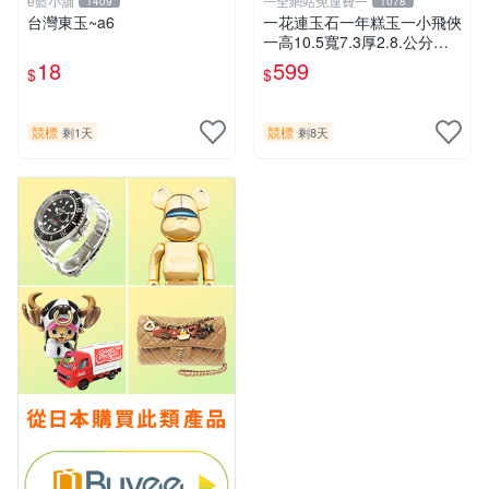
e藍小舖
一全網站免運費一
1409
1078
台灣東玉~a6
一花連玉石一年糕玉一小飛俠
一高10.5寬7.3厚2.8.公分重1
37公克.
18
599
$
$
競標
競標
剩1天
剩8天