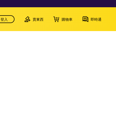
登入
賣東西
購物車
即時通