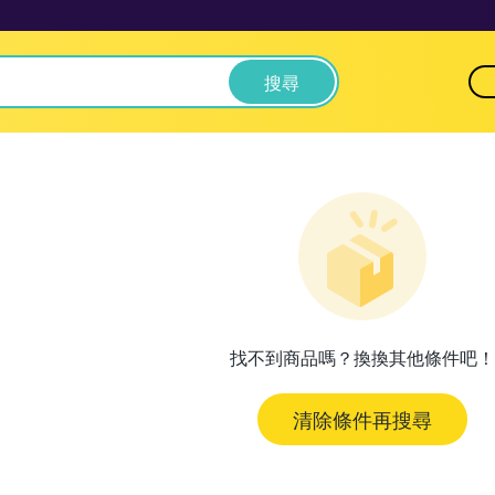
搜尋
找不到商品嗎？換換其他條件吧！
清除條件再搜尋