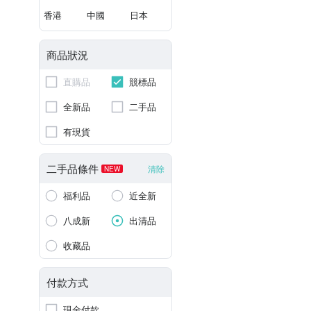
香港
中國
日本
商品狀況
直購品
競標品
全新品
二手品
有現貨
二手品條件
清除
NEW
福利品
近全新
八成新
出清品
收藏品
付款方式
現金付款