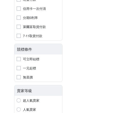
信用卡一次付清
分期0利率
萊爾富取貨付款
7-11取貨付款
競標條件
可立即結標
一元起標
無底價
賣家等級
超人氣賣家
人氣賣家