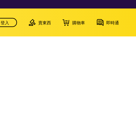
登入
賣東西
購物車
即時通