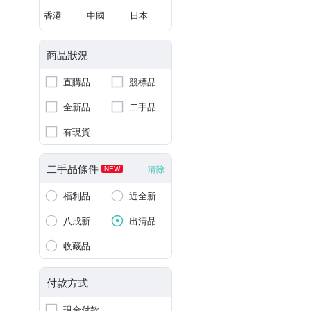
香港
中國
日本
商品狀況
直購品
競標品
全新品
二手品
有現貨
二手品條件
清除
NEW
福利品
近全新
八成新
出清品
收藏品
付款方式
現金付款