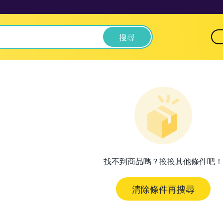
搜尋
找不到商品嗎？換換其他條件吧！
清除條件再搜尋