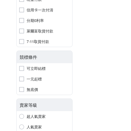
信用卡一次付清
分期0利率
萊爾富取貨付款
7-11取貨付款
競標條件
可立即結標
一元起標
無底價
賣家等級
超人氣賣家
人氣賣家