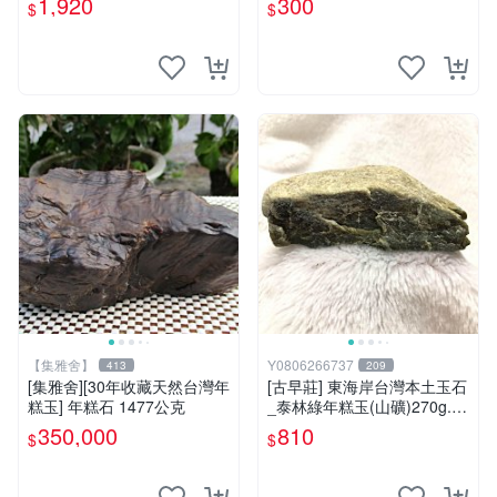
1,920
300
$
$
【集雅舍】
Y0806266737
413
209
[集雅舍][30年收藏天然台灣年
[古早莊] 東海岸台灣本土玉石
糕玉] 年糕石 1477公克
_泰林綠年糕玉(山礦)270g..Q
Q.溫潤.雕刻上選好料_綠001
350,000
810
$
$