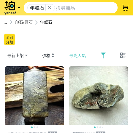
年糕石
登
印石/原石
年糕石
全部
分類
最新上架
價格
最高人氣