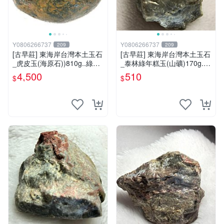
Y0806266737
Y0806266737
209
209
[古早莊] 東海岸台灣本土玉石
[古早莊] 東海岸台灣本土玉石
_虎皮玉(海原石))810g..綠01
_泰林綠年糕玉(山礦)170g..Q
3
Q.溫潤.雕刻上選好料_綠002
4,500
510
$
$