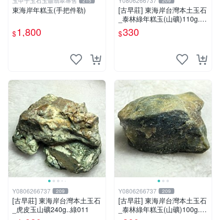
玉甲子玉石玉髓翡翠專售
Y0806266737
215
209
東海岸年糕玉(手把件勒)
[古早莊] 東海岸台灣本土玉石
_泰林綠年糕玉(山礦)110g..Q
Q.溫潤.雕刻上選好料_綠006
1,800
330
$
$
Y0806266737
Y0806266737
209
209
[古早莊] 東海岸台灣本土玉石
[古早莊] 東海岸台灣本土玉石
_虎皮玉山礦240g..綠011
_泰林綠年糕玉(山礦)100g..Q
Q.溫潤.雕刻上選好料_綠007