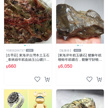
Y0806266737
【集雅舍】
209
413
[古早莊] 東海岸台灣本土玉石
[東海岸年糕玉礦石] 貔貅年糕
_泰林綠年糕血絲玉(山礦)110
蟾蜍年糕礦石，貔貅守財蟾蜍
g..QQ.溫潤.雕刻上選好料_綠
富，年糕如玉富贵來，主富貴
660
6,050
$
$
008
如意福壽康寧大吉!重520公克