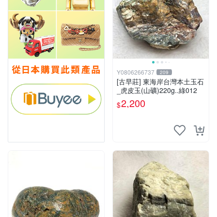
Y0806266737
209
[古早莊] 東海岸台灣本土玉石
_虎皮玉(山礦)220g..綠012
2,200
$