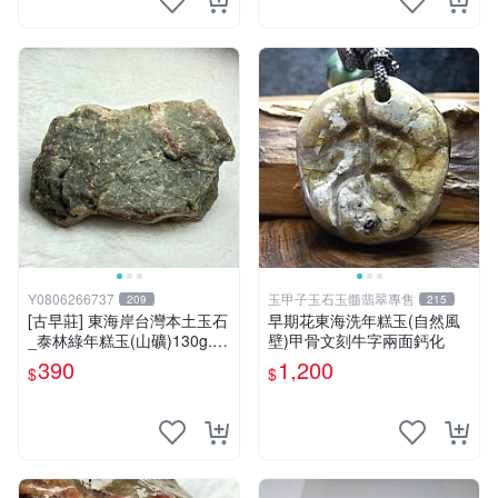
Y0806266737
玉甲子玉石玉髓翡翠專售
209
215
[古早莊] 東海岸台灣本土玉石
早期花東海洗年糕玉(自然風
_泰林綠年糕玉(山礦)130g..Q
壁)甲骨文刻牛字兩面鈣化
Q.溫潤.雕刻上選好料_綠010
390
1,200
$
$