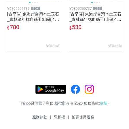
Y0806266737
Y0806266737
209
209
[古早莊] 東海岸台灣本土玉石
[古早莊] 東海岸台灣本土玉石
_泰林綠年糕血絲玉(山礦)130
_泰林綠年糕血絲玉(山礦)175
g..QQ.溫潤.雕刻上選好料_綠
g..QQ.溫潤.雕刻上選好料_綠
780
530
$
$
009
005
多筆商品
多筆商品
Yahoo台灣電子商務 版權所有 © 2026 服務條款(
更新
)
服務條款
|
隱私權
|
拍賣使用規範