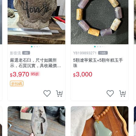
影音流
Y8199893271
46
145
嚴選老石臼，尺寸如圖所
5顆遼寧紫玉+5顆年糕玉手
示，石質沉實，具收藏價值
珠
石臼 古物 古董
3,970
3,000
95折
$
$
折扣碼