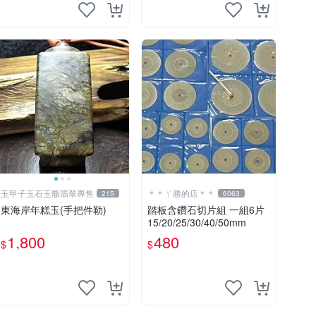
玉甲子玉石玉髓翡翠專售
＊＊ㄚ勝的店＊＊
215
6063
東海岸年糕玉(手把件勒)
踏板含鑽石切片組 一組6片
15/20/25/30/40/50mm
1,800
480
$
$