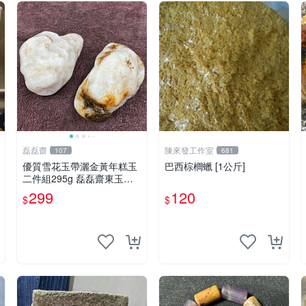
磊磊齋
陳來發工作室
107
681
優質雪花玉帶灑金黃年糕玉
巴西棕櫚蠟 [1公斤]
二件組295g 磊磊齋東玉東
海岸心臟石皮蛋青老麥芽黑
299
120
$
$
鬼年糕玉血絲碧玉油質虎斑
魚卵碧玉髓秀姑玉鳳梨芋仔
玉總統石珠寶藏首飾寶石珠
寶首飾壽山石