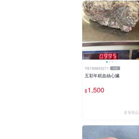
Y8199893271
145
五彩年糕血絲心臟
1,500
$
多筆商品