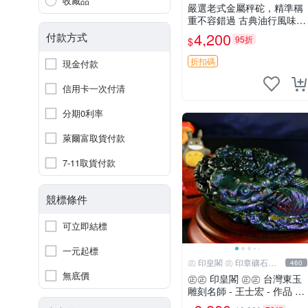
收藏品
嚴選老式金屬秤砣，精準稱
重不容錯過 古典油行風味
推薦收藏 銅製秤砣 油行古
4,200
付款方式
95折
$
蹟 重量精準 稱重工具 古董
秤砣 秤具收藏 秣lashes
折扣碼
現金付款
信用卡一次付清
分期0利率
萊爾富取貨付款
7-11取貨付款
競標條件
可立即結標
一元起標
㊣ 印皇閣 ㊣ 印章礦石批
460
發
無底價
㊣㊣ 印皇閣 ㊣㊣ 台灣東玉
雕刻名師 - 王士宏 - 作品 -
三足金蟾蜍 - 萬貫錢財 (師-