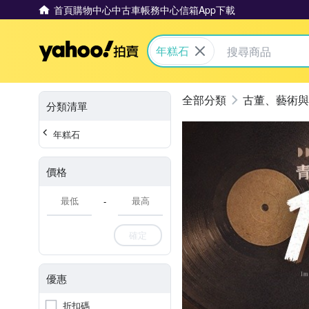
首頁
購物中心
中古車
帳務中心
信箱
App下載
Yahoo拍賣
年糕石
古董、藝術與
分類清單
年糕石
價格
-
確定
優惠
折扣碼