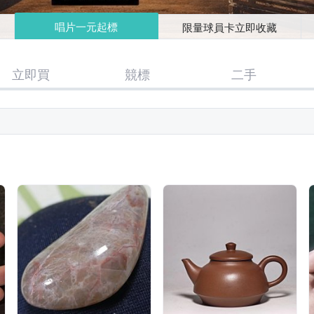
唱片一元起標
限量球員卡立即收藏
立即買
競標
二手