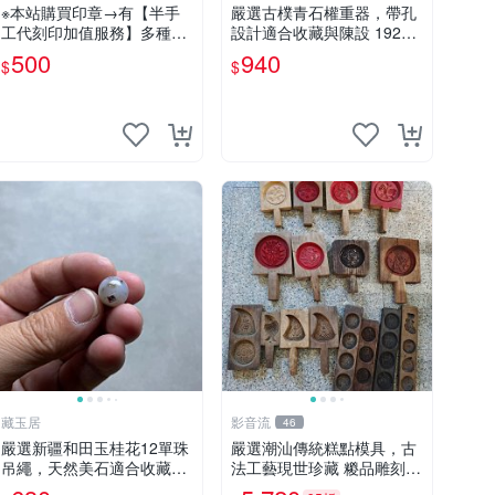
※本站購買印章→有【半手
嚴選古樸青石權重器，帶孔
工代刻印加值服務】多種開
設計適合收藏與陳設 1920
運招財字體可選擇《紀老師
年代 古董 材質石器
500
940
$
$
玉石坊》人一生使用、擁有
玉質印章…絕對是不一樣的!
※天然正能量→開運聚氣、
招財、避邪…
藏玉居
影音流
46
嚴選新疆和田玉桂花12單珠
嚴選潮汕傳統糕點模具，古
吊繩，天然美石適合收藏
法工藝現世珍藏 糉品雕刻老
家。48元超值特惠！ 桂花
印模 粵式粿品雕刻模具 老