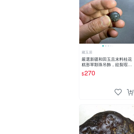
藏玉居
嚴選新疆和田玉且末料桂花
糕形單顆珠吊飾，紋裂瑕疪
美中不足仍具收藏價值 16
270
$
粒裝 桂花糕 卡珠 吊飾