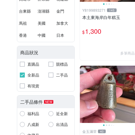
Y8199893271
台東縣
澎湖縣
金門
145
本土東海岸白年糕玉
馬祖
美國
加拿大
1,300
$
香港
中國
日本
商品狀況
多筆商品
直購品
競標品
全新品
二手品
有現貨
二手品條件
NEW
福利品
近全新
八成新
出清品
金玉滿堂
40