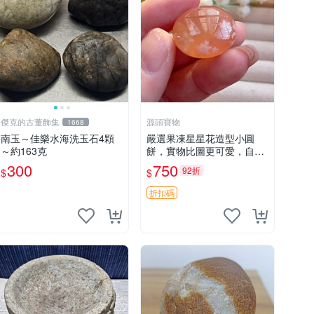
傑克的古董飾集
源頭寶物
1668
南玉～佳樂水海洗玉石4顆
嚴選果凍星星花造型小圓
～約163克
餅，實物比圖更可愛，自助
享用更方便 小圓餅 果凍 星
300
750
92折
$
$
星花
折扣碼