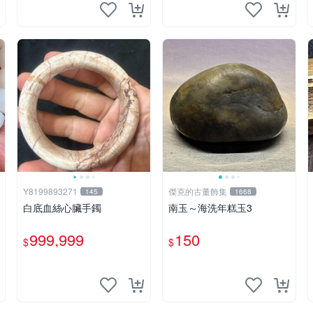
Y8199893271
傑克的古董飾集
145
1668
白底血絲心臟手鐲
南玉～海洗年糕玉3
999,999
150
$
$