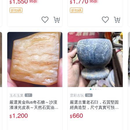
1,550
1,770
95折
95折
$
$
然風化獨具韻味。 老物件
盆器 裝飾品
折扣碼
折扣碼
玉石玉業
雲彩古玩
37
36
嚴選黃金illus奇石糖～沙漠
嚴選古董老石臼，石質堅固
漆凍光皮表～天然石質油潤
經典造型，尺寸真實可預
～年久包漿～光亮滑順～適
覽，具歲月風華，適合收藏
1,200
660
$
$
合賞玩、珍藏、陳設～到手
與使用，不容錯過石器好物
即送～喜愛請私訊～Illus、
石臼 古蹟
把玩料、收藏品