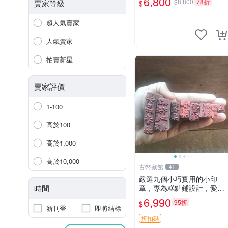
6,800
$8,800
78折
賣家等級
$
01)
超人氣賣家
人氣賣家
拍賣新星
賣家評價
1-100
高於100
高於1,000
高於10,000
古幣藏館
41
嚴選九個小巧實用的小印
時間
章，專為糕點鋪設計，愛好
者推薦收藏 印章 小工具 糕
6,990
95折
$
點店具
新刊登
即將結標
折扣碼