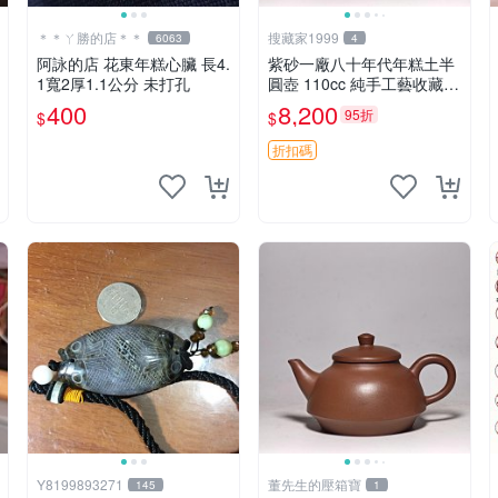
＊＊ㄚ勝的店＊＊
搜藏家1999
6063
4
阿詠的店 花東年糕心臟 長4.
紫砂一廠八十年代年糕土半
1寬2厚1.1公分 未打孔
圓壺 110cc 純手工藝收藏佳
品 小品實用 泥料珍稀 壺藝
400
8,200
95折
$
$
典藏 年糕土 売場專輯 半圓
壺 泥料特質
折扣碼
Y8199893271
董先生的壓箱寶
145
1