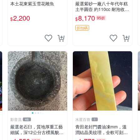
本土花東紫玉雪花雕魚
嚴選紫砂一廠八十年代年糕
土半圓壺 約110cc 耐泡收藏
佳品 實用小器 年糕土 半圓
2,200
8,170
95折
$
$
壺 紅泥
折扣碼
影音流
水星百貨
46
1
嚴選老石臼，質地厚重工藝
青田老封門醬油凍mm，溫
細膩，深12公分古樸風貌，
潤結晶美紋理，全軟可刻收
適合作為盆栽或裝飾品，天
藏佳品 篆刻 限量版