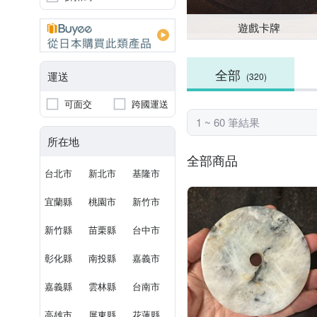
遊戲卡牌
全部
運送
(320)
可面交
跨國運送
1 ~ 60 筆結果
所在地
全部商品
台北市
新北市
基隆市
宜蘭縣
桃園市
新竹市
新竹縣
苗栗縣
台中市
彰化縣
南投縣
嘉義市
嘉義縣
雲林縣
台南市
高雄市
屏東縣
花蓮縣