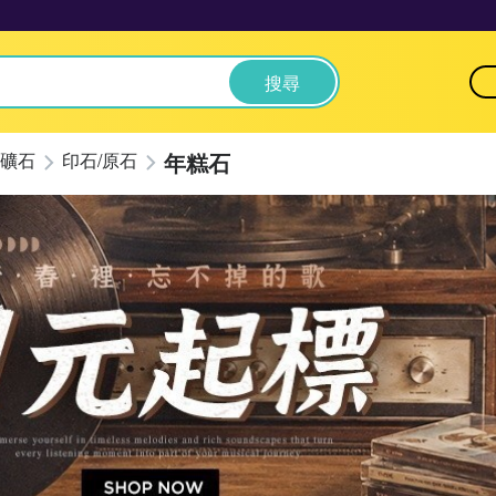
搜尋
年糕石
礦石
印石/原石