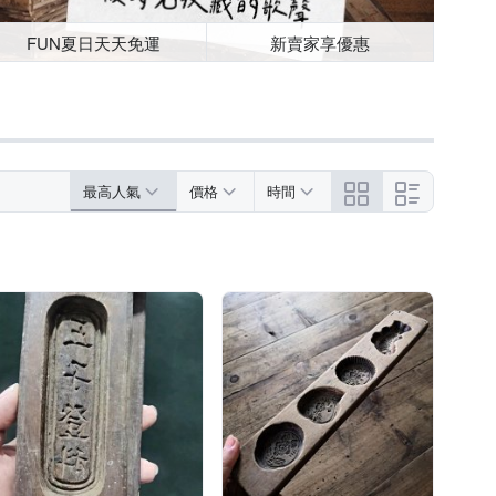
FUN夏日天天免運
新賣家享優惠
最高人氣
價格
時間