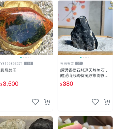
Y8199893271
玉石玉業
145
37
鳳凰碧玉
嚴選靈璧石雕琢天然美石，
飽滿山形獨特洞紋推薦收藏
靈璧石 雕刻 石頭
3,500
380
$
$