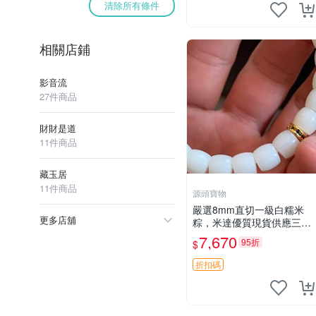
清除所有條件
相關店鋪
影音流
27件商品
財財是道
11件商品
藏玉居
11件商品
源頭寶物
嚴選8mm直切一級白糯米
更多店舖
粽，米達優質現貨供應三百
條 細滅油滑口感極佳 所見
7,670
95折
$
即所得 單批可議 糯米粽 白
粽 起義
折扣碼