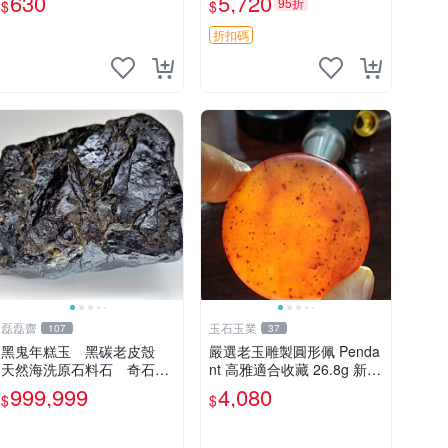
630
5,720
95折
$
$
石頭 和田玉
師傅工藝實物嚮導版 潮州文
化伴手禮 潮汕地區專用粿品
折扣碼
雕花印板 古早手工技術呈
磊磊齋
玉石玉業
107
37
黑鬼年糕玉 黑碳老皮殼
嚴選老玉雕製圓形佩 Penda
天然海洗原石料石 奇石雅
nt 高雅適合收藏 26.8g 新年
石觀賞石圖案石畫面石人物
老玉、雕佩、圓形
999,999
4,080
$
$
石山形型石風景觀石印石臺
台灣花東玉石珠寶首飾寶石