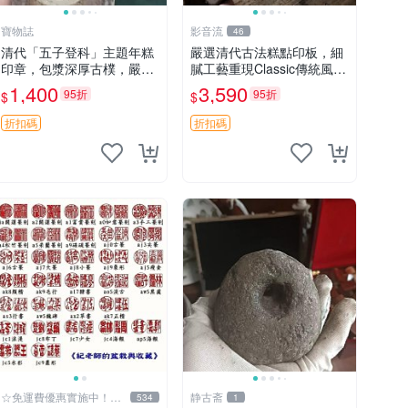
寶物誌
影音流
46
清代「五子登科」主題年糕
嚴選清代古法糕點印板，細
印章，包漿深厚古樸，嚴選
膩工藝重現Classic傳統風味
老貨推薦，適合收藏家珍藏
適合收藏老饕推薦 糕點 印
1,400
3,590
95折
95折
$
$
五子登科 清代 印章
板 古董
折扣碼
折扣碼
☆免運費優惠實施中！低
静古斋
534
1
於批發價