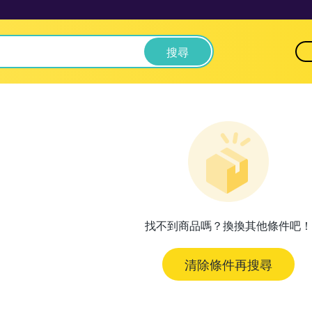
搜尋
找不到商品嗎？換換其他條件吧！
清除條件再搜尋