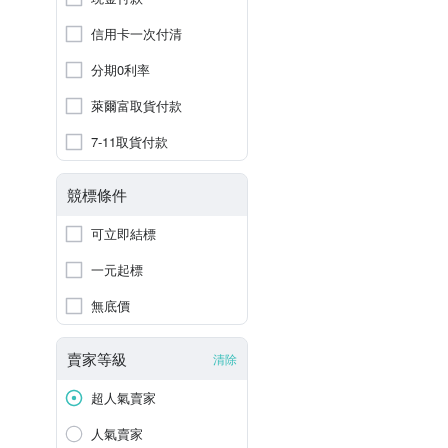
信用卡一次付清
分期0利率
萊爾富取貨付款
7-11取貨付款
競標條件
可立即結標
一元起標
無底價
賣家等級
清除
超人氣賣家
人氣賣家