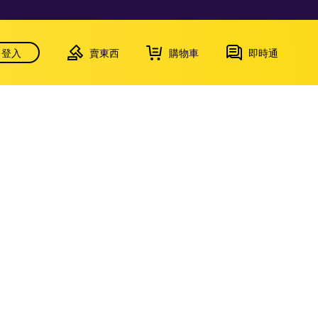
登入
賣東西
購物車
即時通