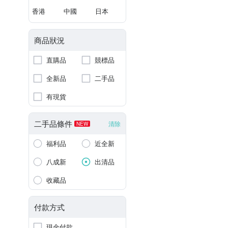
香港
中國
日本
商品狀況
直購品
競標品
全新品
二手品
有現貨
二手品條件
清除
NEW
福利品
近全新
八成新
出清品
收藏品
付款方式
現金付款