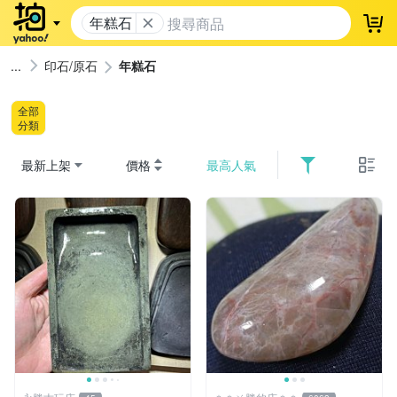
年糕石
登
印石/原石
年糕石
全部
分類
最新上架
價格
最高人氣