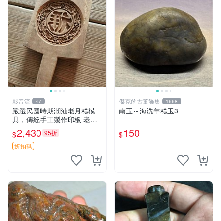
影音流
傑克的古董飾集
47
1668
嚴選民國時期潮汕老月糕模
南玉～海洗年糕玉3
具，傳統手工製作印板 老月
糕模具 潮汕文化 古董印板
2,430
150
95折
$
$
折扣碼