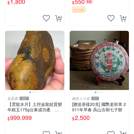
1,800
550
9折
$
$
折扣碼
磊磊齋
藏茶人小皮
107
17
【雲龍水月】土挖金龍紋質變
[贈送茶樣20克] 國艷老班章 2
年糕玉175g台東成功產 磊
011年早春 高山古樹七子餅
磊齋寄石代客製石雕研磨拋光
999,999
2,500
$
$
養護盤珠東玉東海岸心臟石黑
玉髓鳳梨芋仔玉