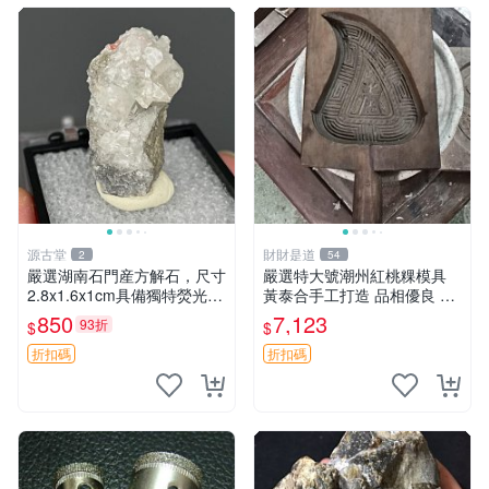
源古堂
財財是道
2
54
嚴選湖南石門産方解石，尺寸
嚴選特大號潮州紅桃粿模具
2.8x1.6x1cm具備獨特熒光效
黃泰合手工打造 品相優良 潮
果，適合收藏與鑑賞 方解石
州紅桃粿模具 大號 特殊工藝
850
7,123
93折
$
$
熒光 收藏
黃泰合 特大號潮州紅桃粿模
具 黃泰合推薦品相佳 特大尺
折扣碼
折扣碼
寸潮州紅桃粿模