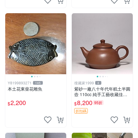
Y8199893271
搜藏家1999
145
4
本土花東柴花雕魚
紫砂一廠八十年代年糕土半圓
壺 110cc 純手工藝收藏佳品
小品實用 泥料珍稀 壺藝典藏
2,200
8,200
95折
$
$
年糕土 売場專輯 半圓壺 泥料
特質
折扣碼