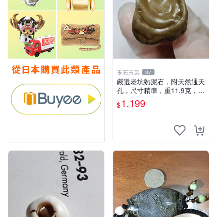
玉石玉業
37
嚴選老坑熟泥石，附天然通天
孔，尺寸精準，重11.9克，傳
說中修仙者之寶，靈氣十足未
1,199
$
散，送至家門即得仙氣庇佑。
老坑石、靈氣石、通天眼