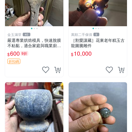
金玉滿堂
萬順二手傢俱
40
9
嚴選專業烘焙模具，快速脫膜
［割愛讓藏］花東老年糕玉古
不粘黏，適合家庭與職業廚師
龍圖騰雕件
使用 西點製作好助手，輕鬆
600
10,000
9折
$
$
烘出具質感甜點 304不銹鋼材
質，長久耐用易清洗 西點 印
折扣碼
模 模具