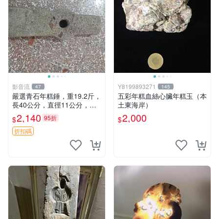
影音流
Y8199893271
47
145
嚴選青石年糕錘，重19.2斤，
五彩年糕血絲心臟年糕玉（本
長40公分，直徑11公分，石
土東海岸）
質精良，做工扎實，自然風味
2,140
2,000
95折
$
$
獨特。適合收藏與實用。 老
物件 青石 年糕槌
折扣碼