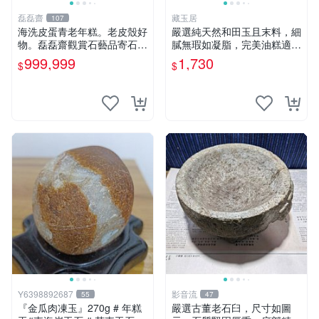
磊磊齋
藏玉居
107
海洗皮蛋青老年糕。老皮殼好
嚴選純天然和田玉且末料，細
物。磊磊齋觀賞石藝品寄石加
膩無瑕如凝脂，完美油糕適合
工代工雕刻研磨雨花石瑪瑙大
收藏與送禮。 純天然和田
999,999
1,730
$
$
灣石珠寶首飾寶石大陸石台灣
玉、油糕、玉器
花東玉石珠寶首飾寶石珠寶首
飾壽山石雞血石壽山雞血石原
礦物
Y6398892687
影音流
55
47
『金瓜肉凍玉』270g # 年糕
嚴選古董老石臼，尺寸如圖