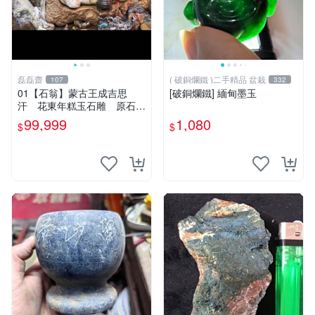
磊磊齋
( 破銅爛鐵 )二手精品 盆栽
107
332
01【石翁】蒙古王成吉思
[破銅爛鐵] 緬甸墨玉
汗 花東年糕玉石雕 原石隨
型手工巧雕 3000ｇ 原
99,999
1,080
$
$
木瘤檯王座