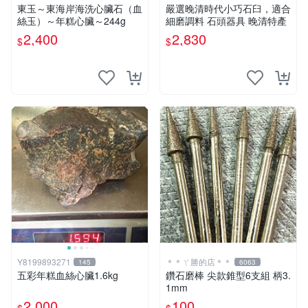
東玉～東海岸海洗心臟石（血
嚴選晚清時代小巧石臼，適合
絲玉）～年糕心臟～244g
細磨調料 石頭器具 晚清特產
2,400
2,830
$
$
Y8199893271
＊＊ㄚ勝的店＊＊
145
6063
五彩年糕血絲心臟1.6kg
鑽石磨棒 尖款錐型6支組 柄3.
1mm
2,000
100