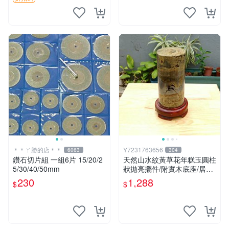
＊＊ㄚ勝的店＊＊
Y7231763656
6063
304
鑽石切片組 一組6片 15/20/2
天然山水紋黃草花年糕玉圓柱
5/30/40/50mm
狀拋亮擺件/附實木底座/居家
藝術擺件超好看，珍藏品出
230
1,288
$
$
清，重約1490公克