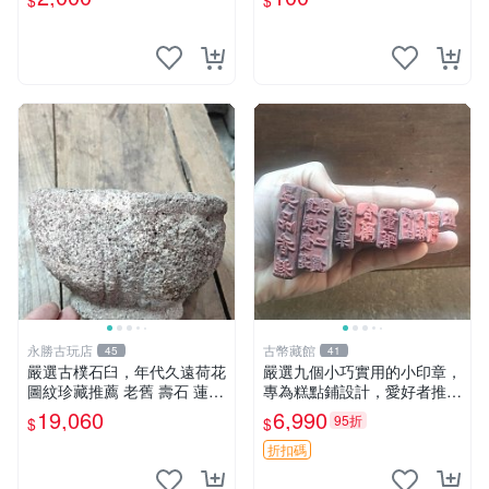
$
$
永勝古玩店
古幣藏館
45
41
嚴選古樸石臼，年代久遠荷花
嚴選九個小巧實用的小印章，
圖紋珍藏推薦 老舊 壽石 蓮花
專為糕點鋪設計，愛好者推薦
石臼 古物
收藏 印章 小工具 糕點店具
19,060
6,990
95折
$
$
折扣碼