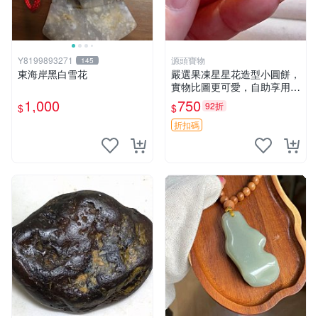
Y8199893271
源頭寶物
145
東海岸黑白雪花
嚴選果凍星星花造型小圓餅，
實物比圖更可愛，自助享用更
方便 小圓餅 果凍 星星花
1,000
750
92折
$
$
折扣碼