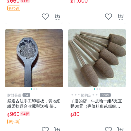
660
1,000
91折
$
$
折扣碼
財財是道
＊＊ㄚ勝的店＊＊
54
6063
嚴選古法手工印糕板，質地細
ㄚ勝的店 牛皮輪一組5支直
緻柔軟適合收藏與送禮 傳統
購80元（專修粗痕或傷痕）
手工印糕模具 精致耐用 難得
輕鬆容易請看照片～
960
80
94折
$
$
好物 板模 印糕 模具
折扣碼