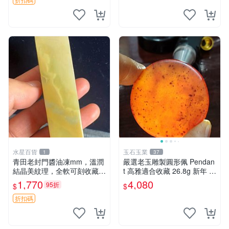
式糕印模具，傳統工藝的美味
之選 古董糕印 老式糕模
水星百貨
玉石玉業
1
37
青田老封門醬油凍mm，溫潤
嚴選老玉雕製圓形佩 Pendan
結晶美紋理，全軟可刻收藏佳
t 高雅適合收藏 26.8g 新年 老
品 篆刻 限量版
玉、雕佩、圓形
1,770
4,080
95折
$
$
折扣碼