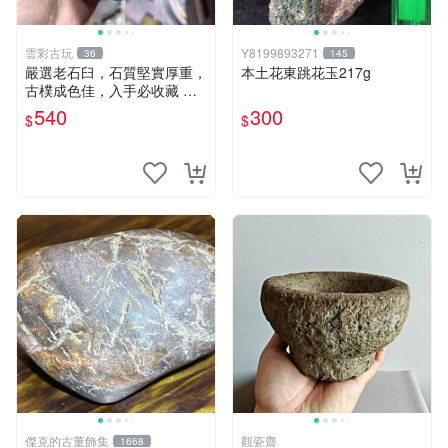
雲彩古玩
Y8199893271
36
145
嚴選老石臼，石質堅實厚重，
本土花東跳花玉217g
古樸成色佳，入手必收藏 石
臼 古代 石磨
540
300
$
$
傑克的古董飾集
觀瓷齋
1668