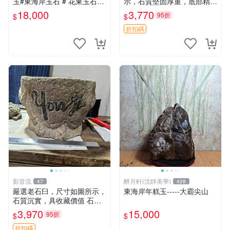
玉#東海岸玉石 # 花東玉石#
示，石質堅固厚重，底部精雕
總統石#台灣藍寶
花紋，錘頭完好無損。適合收
18,000
3,770
95折
$
$
藏或實用。 石臼 收藏 錘頭
折扣碼
影音流
醉月軒(沈靜美學)
47
428
嚴選老石臼，尺寸如圖所示，
東海岸年糕玉-----大霸尖山
石質沉實，具收藏價值 石臼
古物 古董
3,970
15,000
95折
$
$
折扣碼