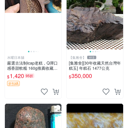
水曜日本舖
【集雅舍】
413
嚴選古法制icap老糕，Q彈口
[集雅舍][30年收藏天然台灣年
感香甜軟糯 160g推薦收藏伴
糕玉] 年糕石 1477公克
手禮 米糕 老糕 贈品
1,420
350,000
95折
$
$
折扣碼