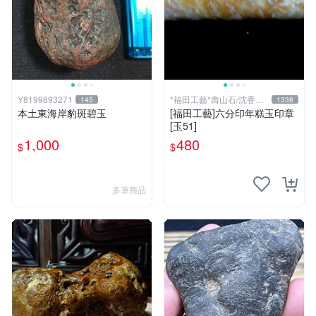
Y8199893271
*福田工藝*壽山石/沈香檀
145
1338
香
本土東海岸豹斑碧玉
[福田工藝]六分印年糕玉印章
[玉51]
1,000
480
$
$
多筆商品