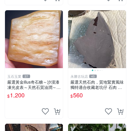
玉石玉業
永勝古玩店
37
45
嚴選黃金illus奇石糖～沙漠漆
嚴選天然石肉，質地緊實風味
凍光皮表～天然石質油潤～年
獨特適合收藏老坑仔 石肉 老
久包漿～光亮滑順～適合賞
坑 杜鵑花
1,200
560
$
$
玩、珍藏、陳設～到手即送～
喜愛請私訊～Illus、把玩料、
收藏品