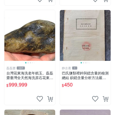
磊磊齋
静古斋
107
1
台灣花東海洗老年糕玉。磊磊
巴氏鹽類裡鈡與鍶含量的檢測
齋臺灣全天然海洗原石花東玉
總結 鋇鍶含量分析方法嚴選
東海岸台灣藍寶石東玉東海岸
巴氏化合物成分分析心得 化
999,999
450
$
$
心臟石皮蛋青老麥芽年糕黑鬼
學分析技法推薦
年糕玉血絲碧玉油質虎斑魚卵
碧玉髓秀姑玉鳳梨芋仔玉總統
石雕