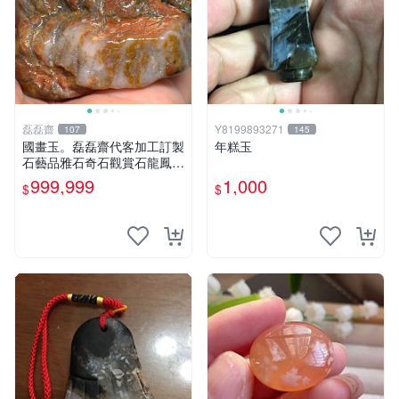
磊磊齋
Y8199893271
107
145
國畫玉。磊磊齋代客加工訂製
年糕玉
石藝品雅石奇石觀賞石龍鳳紋
虎皮碧玉石雕茶盤石雕龜甲石
999,999
1,000
$
$
雕賭石台灣招財臺灣藍寶石花
東玉石總統老挝石油質虎斑魚
卵碧玉秀姑玉鳳梨芋仔玉總統
石頭