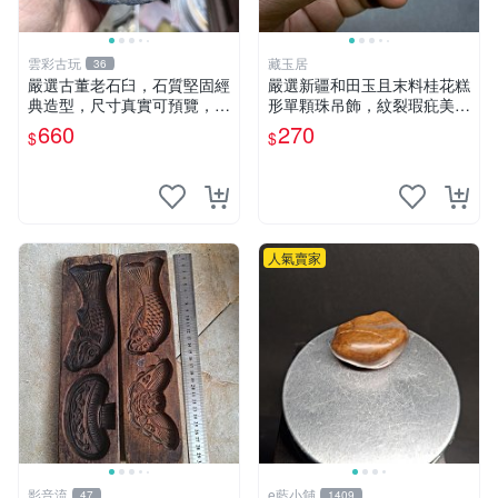
雲彩古玩
藏玉居
36
嚴選古董老石臼，石質堅固經
嚴選新疆和田玉且末料桂花糕
典造型，尺寸真實可預覽，具
形單顆珠吊飾，紋裂瑕疪美中
歲月風華，適合收藏與使用，
不足仍具收藏價值 16 粒裝 桂
660
270
$
$
不容錯過石器好物 石臼 古蹟
花糕 卡珠 吊飾
人氣賣家
影音流
e藍小舖
47
1409