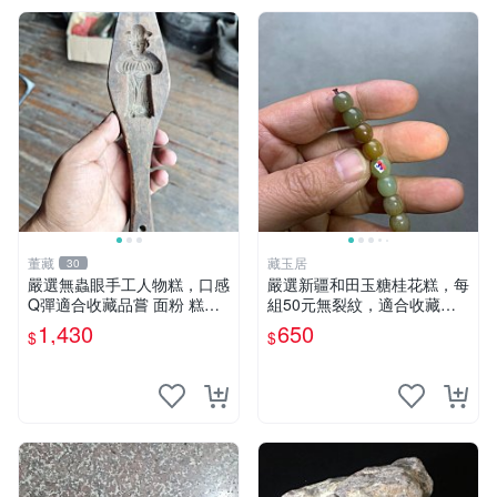
董藏
藏玉居
30
嚴選無蟲眼手工人物糕，口感
嚴選新疆和田玉糖桂花糕，每
Q彈適合收藏品嘗 面粉 糕點
組50元無裂紋，適合收藏與
人物糕
送禮 糖桂花糕 和田玉 精品
1,430
650
$
$