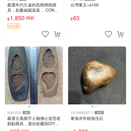
嚴選年代久遠的高模烤糕模
台灣東玉~a106
具，刻畫細膩逼真， CONDI
TION 良好，建議購買前詳查
1,850
63
95折
$
$
照片。老高模 烤糕模具 刻花
模具
折扣碼
財財是道
Y8199893271
54
145
嚴選古風壽字人物佛公造型老
東海岸年糕海洗石
糕點模具，適合收藏與DIY創
作 餐桌用品 壽宴喜慶