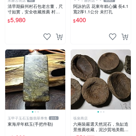
永勝古玩店
＊＊ㄚ勝的店＊＊
45
6063
清早期蘇州村石包老古董，尺
阿詠的店 花東年糕心臟 長4.1
寸如實，安全收藏推薦 村石
寬2厚1.1公分 未打孔
古董 石頭
5,980
400
$
$
玉甲子玉石玉髓翡翠專售
張泉商店
215
東海岸年糕玉(手把件勒)
六兩裝嚴選天然泥石，魚缸造
景推薦收藏，泥沙質地美觀
泥石 石頭 鱽Tank