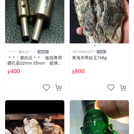
＊＊ㄚ勝的店＊＊
Y8199893271
6063
145
＊＊ㄚ勝的店＊＊ 板指專用
東海岸秀姑玉748g
鑽孔器22mm 35mm 玻璃玉
石等硬物使用～
400
800
$
$