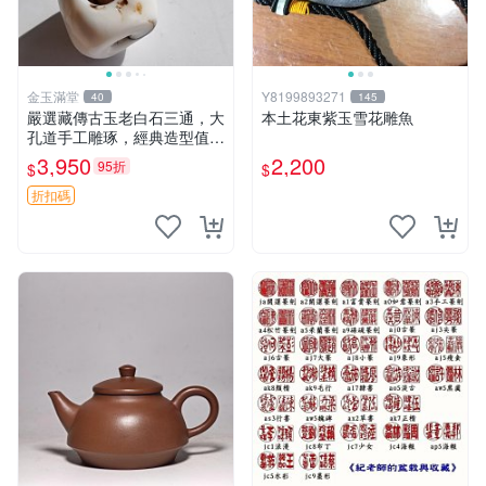
金玉滿堂
Y8199893271
40
145
嚴選藏傳古玉老白石三通，大
本土花東紫玉雪花雕魚
孔道手工雕琢，經典造型值得
收藏，直徑1.38cm對孔1.22c
3,950
2,200
95折
$
$
m高1.24cm 古玉 三通 玉器
折扣碼