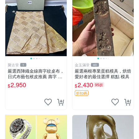
聚古堂
金玉滿堂
1
40
嚴選西陣織金線壽字紋桌布，
嚴選兩根專業蛋糕模具，烘焙
日式布藝包袱皮推薦 壽字 織
愛好者的最佳選擇 糕點 模具
金 西陣
2,950
2,430
95折
$
$
折扣碼