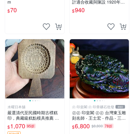
m
計適合收藏與陳設 1920年代
古董 材質石器
70
940
$
$
水曜日本舖
㊣ 印皇閣 ㊣ 印章礦石批發
460
嚴選清代至民國時期古樸糕
㊣㊣ 印皇閣 ㊣㊣ 台灣東玉雕
印，典藏級糕點模具推薦 手
刻名師 - 王士宏 - 作品 - 三足
工製作的老式糕印，適合糕點
金蟾蜍 - 萬貫錢財 (師-01)
1,070
6,800
95折
$8,800
78折
$
$
愛好者收藏 清代至民國的老
折扣碼