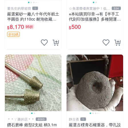
董先生的壓箱寶
☆免運費優惠實施中！低於
1
534
批發價
嚴選紫砂一廠八十年代年糕土
※本站購買印章→有【半手工
半圓壺 約110cc 耐泡收藏佳
代刻印加值服務】多種開運招
品 實用小器 年糕土 半圓壺
財字體可選擇《紀老師玉石
8,170
500
95折
$
$
紅泥
坊》人一生使用、擁有玉質印
章…絕對是不一樣的! ※天然
折扣碼
正能量→開運聚氣、招財、避
邪…
＊＊ㄚ勝的店＊＊
静古斋
6063
1
鑽石磨棒 錐型2支組 柄3.1m
嚴選古樸青石權重器，帶孔設