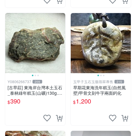
Y0806266737
玉甲子玉石玉髓翡翠專售
209
215
[古早莊] 東海岸台灣本土玉石
早期花東海洗年糕玉(自然風
_泰林綠年糕玉(山礦)130g..Q
壁)甲骨文刻牛字兩面鈣化
Q.溫潤.雕刻上選好料_綠010
390
1,200
$
$