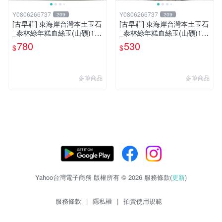
Y0806266737
Y0806266737
209
209
[古早莊] 東海岸台灣本土玉石
[古早莊] 東海岸台灣本土玉石
_泰林綠年糕血絲玉(山礦)130
_泰林綠年糕血絲玉(山礦)175
g..QQ.溫潤.雕刻上選好料_綠
g..QQ.溫潤.雕刻上選好料_綠
780
530
$
$
009
005
多筆商品
多筆商品
Yahoo台灣電子商務 版權所有 © 2026 服務條款(
更新
)
服務條款
|
隱私權
|
拍賣使用規範