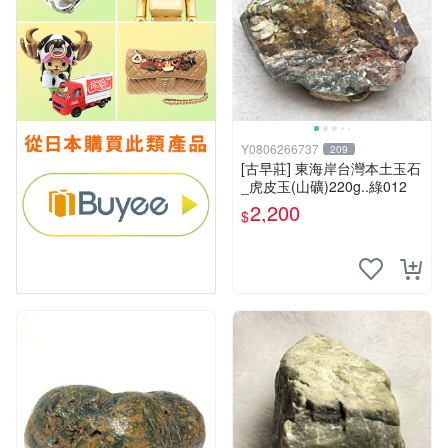
Y0806266737
209
[古早莊] 東海岸台灣本土玉石
_虎皮玉(山礦)220g..綠012
2,200
$