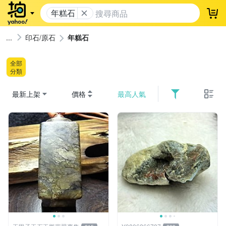
年糕石
登
印石/原石
年糕石
全部
分類
最新上架
價格
最高人氣