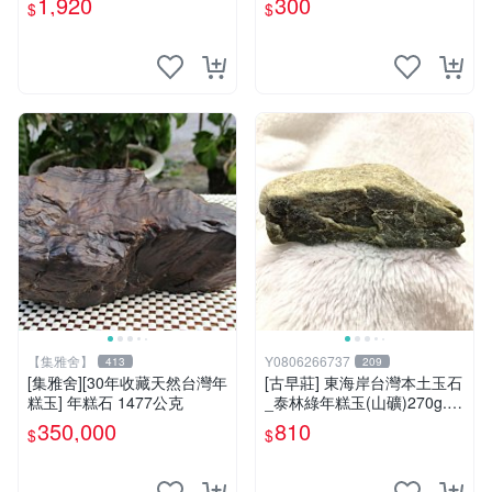
1,920
300
$
$
【集雅舍】
Y0806266737
413
209
[集雅舍][30年收藏天然台灣年
[古早莊] 東海岸台灣本土玉石
糕玉] 年糕石 1477公克
_泰林綠年糕玉(山礦)270g..Q
Q.溫潤.雕刻上選好料_綠001
350,000
810
$
$