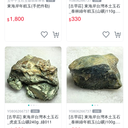
玉甲子玉石玉髓翡翠專售
Y0806266737
215
209
東海岸年糕玉(手把件勒)
[古早莊] 東海岸台灣本土玉石
_泰林綠年糕玉(山礦)110g..Q
Q.溫潤.雕刻上選好料_綠006
1,800
330
$
$
Y0806266737
Y0806266737
209
209
[古早莊] 東海岸台灣本土玉石
[古早莊] 東海岸台灣本土玉石
_虎皮玉山礦240g..綠011
_泰林綠年糕玉(山礦)100g..Q
Q.溫潤.雕刻上選好料_綠007