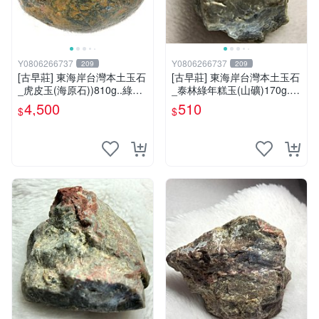
Y0806266737
Y0806266737
209
209
[古早莊] 東海岸台灣本土玉石
[古早莊] 東海岸台灣本土玉石
_虎皮玉(海原石))810g..綠01
_泰林綠年糕玉(山礦)170g..Q
3
Q.溫潤.雕刻上選好料_綠002
4,500
510
$
$