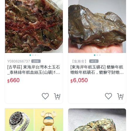
Y0806266737
【集雅舍】
209
413
[古早莊] 東海岸台灣本土玉石
[東海岸年糕玉礦石] 貔貅年糕
_泰林綠年糕血絲玉(山礦)110
蟾蜍年糕礦石，貔貅守財蟾蜍
g..QQ.溫潤.雕刻上選好料_綠
富，年糕如玉富贵來，主富貴
660
6,050
$
$
008
如意福壽康寧大吉!重520公克