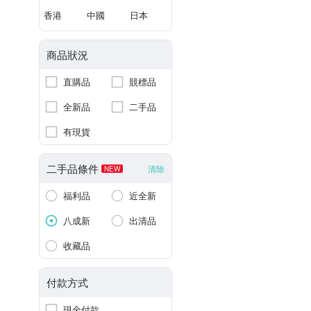
香港
中國
日本
商品狀況
直購品
競標品
全新品
二手品
有現貨
二手品條件
清除
NEW
福利品
近全新
八成新
出清品
收藏品
付款方式
現金付款