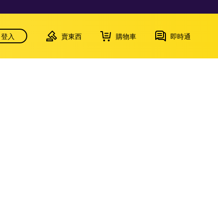
登入
賣東西
購物車
即時通