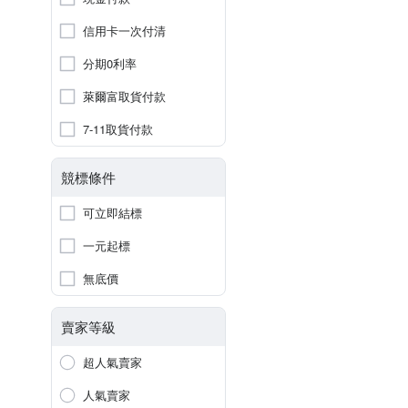
信用卡一次付清
分期0利率
萊爾富取貨付款
7-11取貨付款
競標條件
可立即結標
一元起標
無底價
賣家等級
超人氣賣家
人氣賣家