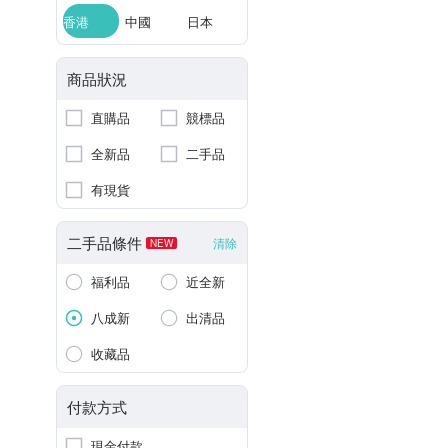
香港
中國
日本
商品狀況
直購品
競標品
全新品
二手品
有現貨
二手品條件
清除
NEW
福利品
近全新
八成新
出清品
收藏品
付款方式
現金付款