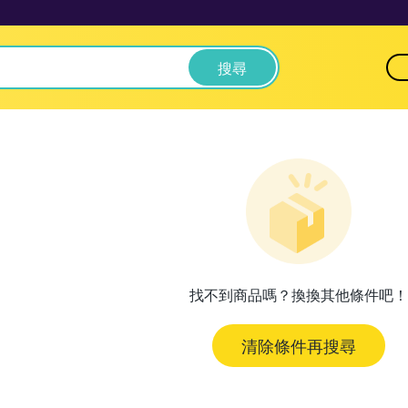
搜尋
找不到商品嗎？換換其他條件吧！
清除條件再搜尋