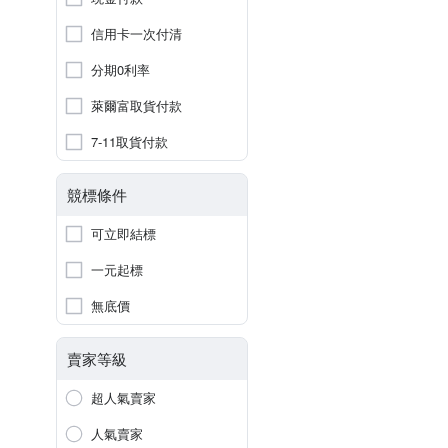
信用卡一次付清
分期0利率
萊爾富取貨付款
7-11取貨付款
競標條件
可立即結標
一元起標
無底價
賣家等級
超人氣賣家
人氣賣家