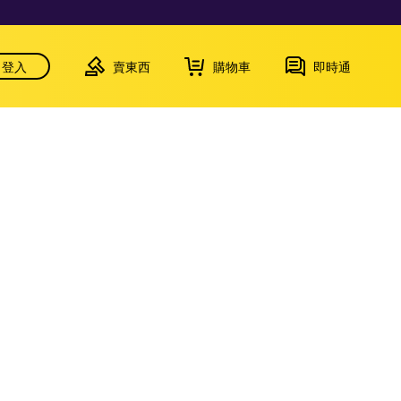
登入
賣東西
購物車
即時通