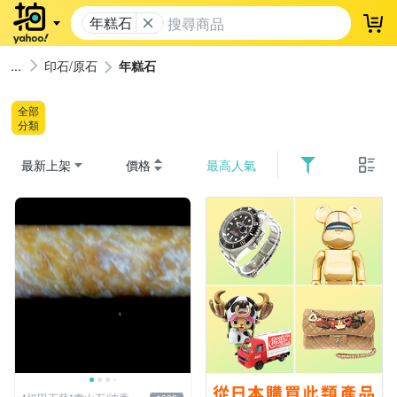
年糕石
登
印石/原石
年糕石
全部
分類
最新上架
價格
最高人氣