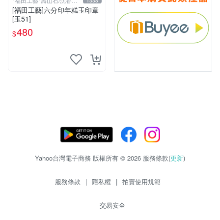
*福田工藝*壽山石/沈香檀
1338
香
[福田工藝]六分印年糕玉印章
[玉51]
480
$
Yahoo台灣電子商務 版權所有 © 2026 服務條款(
更新
)
服務條款
|
隱私權
|
拍賣使用規範
交易安全