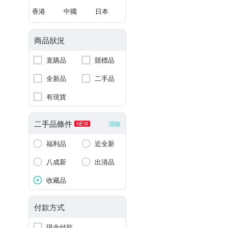
香港
中國
日本
商品狀況
直購品
競標品
全新品
二手品
有現貨
二手品條件
清除
NEW
福利品
近全新
八成新
出清品
收藏品
付款方式
現金付款