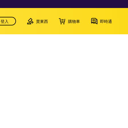
登入
賣東西
購物車
即時通