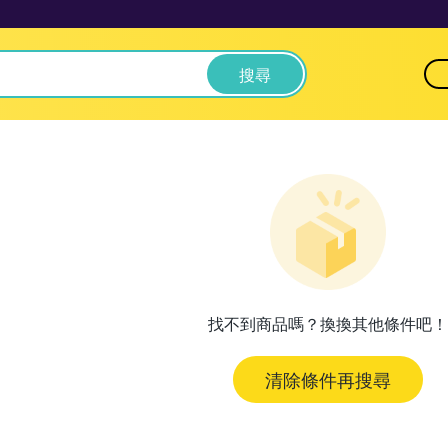
搜尋
找不到商品嗎？換換其他條件吧！
清除條件再搜尋