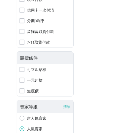
信用卡一次付清
分期0利率
萊爾富取貨付款
7-11取貨付款
競標條件
可立即結標
一元起標
無底價
賣家等級
清除
超人氣賣家
人氣賣家