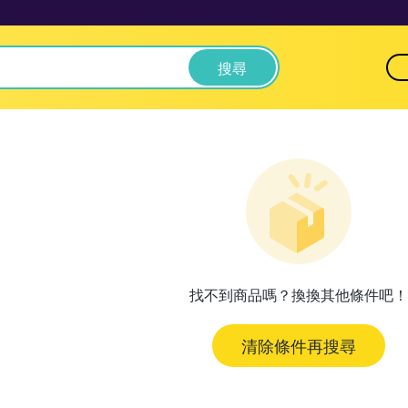
搜尋
找不到商品嗎？換換其他條件吧！
清除條件再搜尋