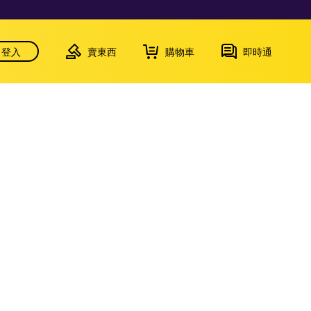
登入
賣東西
購物車
即時通