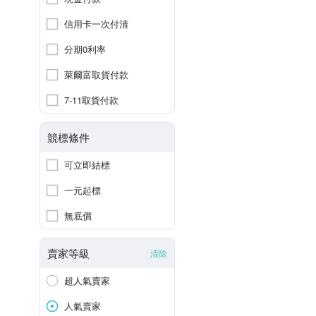
信用卡一次付清
分期0利率
萊爾富取貨付款
7-11取貨付款
競標條件
可立即結標
一元起標
無底價
賣家等級
清除
超人氣賣家
人氣賣家