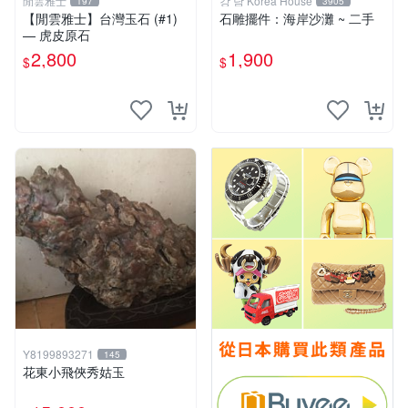
閒雲雅士
강 남 Korea House
197
3905
【閒雲雅士】台灣玉石 (#1)
石雕擺件：海岸沙灘 ~ 二手
— 虎皮原石
2,800
1,900
$
$
Y8199893271
145
花東小飛俠秀姑玉