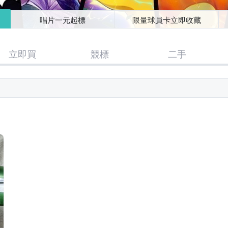
唱片一元起標
限量球員卡立即收藏
立即買
競標
二手