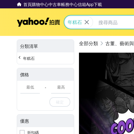
首頁
購物中心
中古車
帳務中心
信箱
App下載
Yahoo拍賣
年糕石
古董、藝術與
分類清單
年糕石
價格
-
確定
優惠
折扣碼