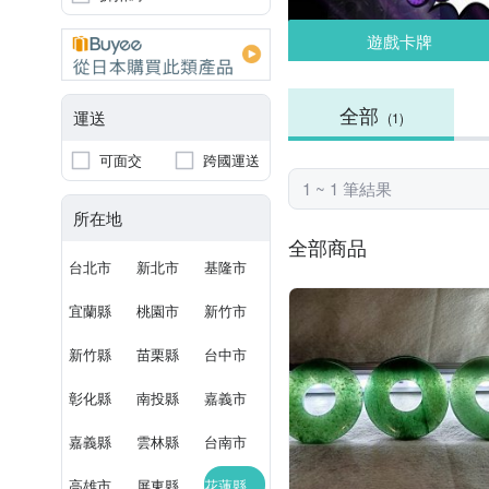
遊戲卡牌
全部
運送
(1)
可面交
跨國運送
1 ~ 1 筆結果
所在地
全部商品
台北市
新北市
基隆市
宜蘭縣
桃園市
新竹市
新竹縣
苗栗縣
台中市
彰化縣
南投縣
嘉義市
嘉義縣
雲林縣
台南市
高雄市
屏東縣
花蓮縣