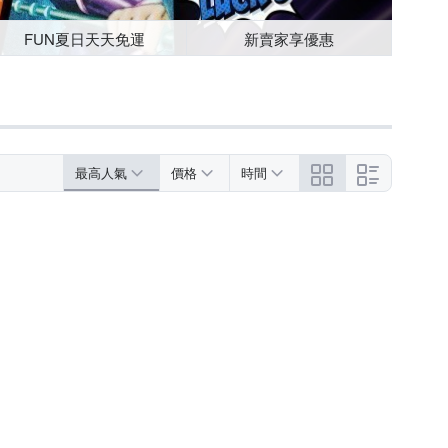
FUN夏日天天免運
新賣家享優惠
最高人氣
價格
時間