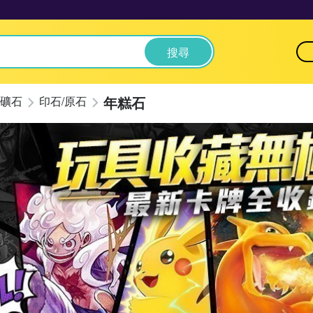
搜尋
年糕石
礦石
印石/原石