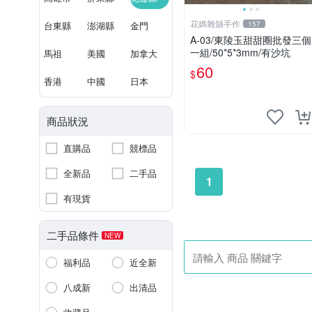
花媽雜舖手作
台東縣
澎湖縣
金門
157
A-03/東陵玉甜甜圈批發三個
一組/50*5*3mm/有沙坑
馬祖
美國
加拿大
60
$
香港
中國
日本
商品狀況
直購品
競標品
全新品
二手品
1
有現貨
二手品條件
NEW
福利品
近全新
八成新
出清品