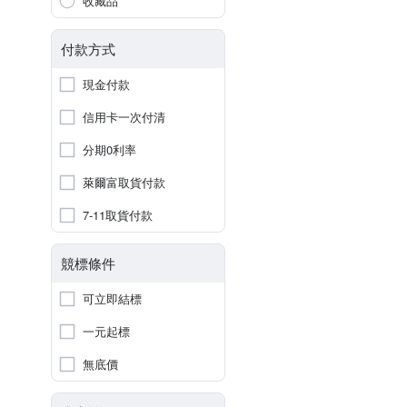
收藏品
付款方式
現金付款
信用卡一次付清
分期0利率
萊爾富取貨付款
7-11取貨付款
競標條件
可立即結標
一元起標
無底價