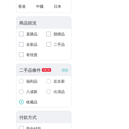
香港
中國
日本
商品狀況
直購品
競標品
全新品
二手品
有現貨
二手品條件
清除
NEW
福利品
近全新
八成新
出清品
收藏品
付款方式
現金付款