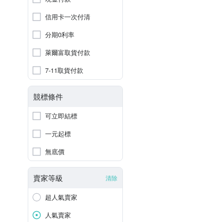
信用卡一次付清
分期0利率
萊爾富取貨付款
7-11取貨付款
競標條件
可立即結標
一元起標
無底價
賣家等級
清除
超人氣賣家
人氣賣家