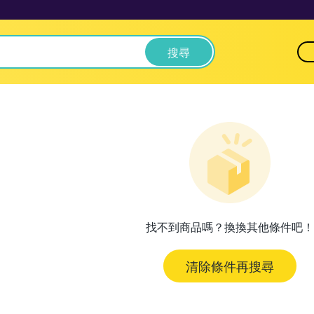
搜尋
找不到商品嗎？換換其他條件吧！
清除條件再搜尋