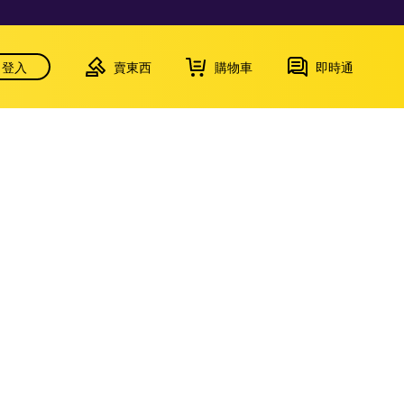
登入
賣東西
購物車
即時通