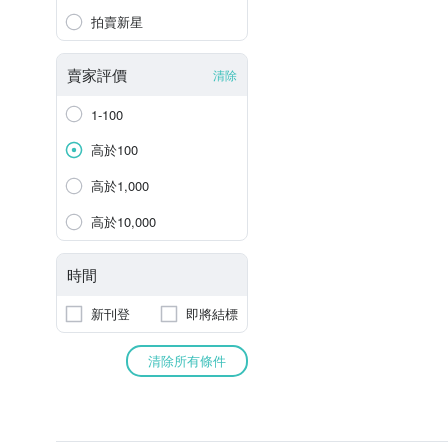
拍賣新星
賣家評價
清除
1-100
高於100
高於1,000
高於10,000
時間
新刊登
即將結標
清除所有條件