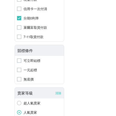
信用卡一次付清
分期0利率
萊爾富取貨付款
7-11取貨付款
競標條件
可立即結標
一元起標
無底價
賣家等級
清除
超人氣賣家
人氣賣家