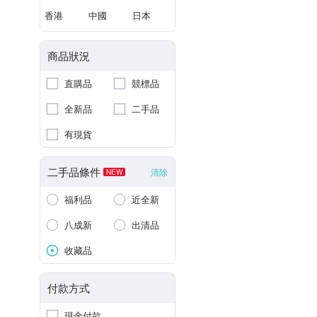
香港
中國
日本
商品狀況
直購品
競標品
全新品
二手品
有現貨
二手品條件
清除
NEW
福利品
近全新
八成新
出清品
收藏品
付款方式
現金付款