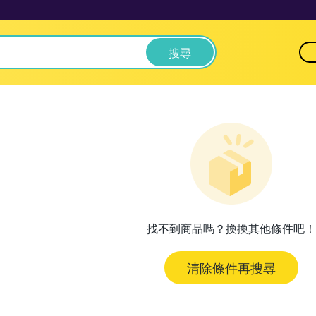
搜尋
找不到商品嗎？換換其他條件吧！
清除條件再搜尋