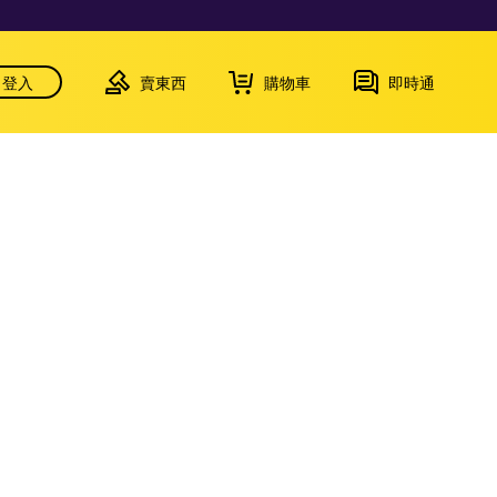
登入
賣東西
購物車
即時通